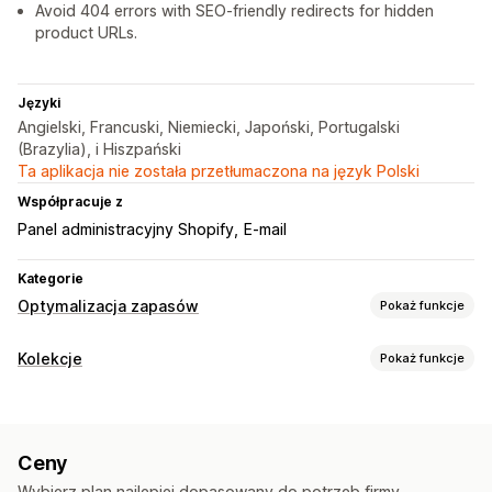
Avoid 404 errors with SEO-friendly redirects for hidden
product URLs.
Języki
Angielski, Francuski, Niemiecki, Japoński, Portugalski
(Brazylia), i Hiszpański
Ta aplikacja nie została przetłumaczona na język Polski
Współpracuje z
Panel administracyjny Shopify
E-mail
Kategorie
Optymalizacja zapasów
Pokaż funkcje
Zarządzanie zapasami
Kolekcje
Pokaż funkcje
Śledzenie zapasów
Wiele lokalizacji
Sortowanie
Śledzenie w czasie rzeczywistym
Automatyzacja workflow
Automatyczne
Ręczna
Przenoszenie na dół
Zarządzanie zamówieniami
Ceny
Ukrywanie produktów
Przekierowanie
Zbiorcze przetwarzanie
Zamówienia w przedsprzedaży
Wybierz plan najlepiej dopasowany do potrzeb firmy.