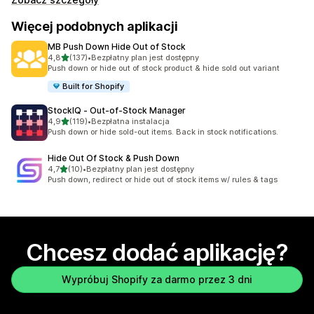
Więcej podobnych aplikacji
MB Push Down Hide Out of Stock
na 5 gwiazdek
4,8
(137)
•
Bezpłatny plan jest dostępny
Łączna liczba recenzji: 137
Push down or hide out of stock product & hide sold out variant
Built for Shopify
StockIQ ‑ Out‑of‑Stock Manager
na 5 gwiazdek
4,9
(119)
•
Bezpłatna instalacja
Łączna liczba recenzji: 119
Push down or hide sold-out items. Back in stock notifications.
Hide Out Of Stock & Push Down
na 5 gwiazdek
4,7
(10)
•
Bezpłatny plan jest dostępny
Łączna liczba recenzji: 10
Push down, redirect or hide out of stock items w/ rules & tags
Chcesz dodać aplikację?
Wypróbuj Shopify za darmo przez 3 dni