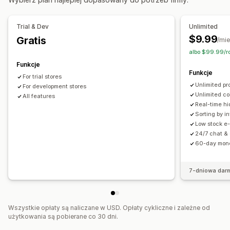
Zarządzanie kolekcjami
Powiadomienia i analizy
Powiadomienia o dostępności produktu
Trial & Dev
Unlimited
Powiadomienia o uzupełnieniu zapasów
Śledzenie w czasie rzeczywistym
$9.99
Gratis
/mie
Przypomnienia o uzupełnieniu zapasów
albo $99.99/r
Powiadomienia o niskiej dostępności produktu
Funkcje
Powiadomienia o zapasach wyczerpanych
Funkcje
For trial stores
Alerty osiągnięcia progu
Powiadomienia e-mail
Unlimited pr
For development stores
Unlimited co
All features
Real-time hi
Sorting by i
Low stock e-
24/7 chat & 
60-day mon
7-dniowa dar
Wszystkie opłaty są naliczane w USD. Opłaty cykliczne i zależne od
użytkowania są pobierane co 30 dni.