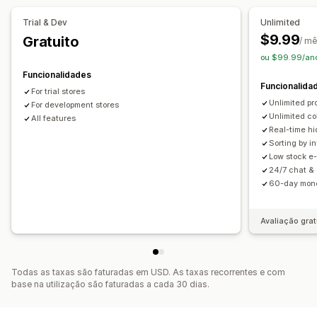
Alertas de stock
Atualizações em tempo real
Trial & Dev
Unlimited
Notificações e análise de dados
$9.99
Gratuito
/ m
Notificações de reabastecimento
ou $99.99/ano
Lembretes de reabastecimento
Alertas de stock baixo
Funcionalidades
Notificações de esgotado
Alertas de limite
Funcionalida
For trial stores
Notificações por e-mail
Unlimited pr
For development stores
Unlimited co
All features
Real-time hi
Sorting by i
Low stock e-
24/7 chat & 
60-day mon
Avaliação grat
Todas as taxas são faturadas em USD. As taxas recorrentes e com
base na utilização são faturadas a cada 30 dias.