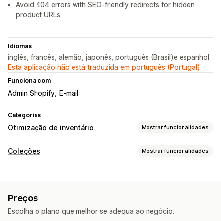
Avoid 404 errors with SEO-friendly redirects for hidden
product URLs.
Idiomas
inglês, francês, alemão, japonês, português (Brasil)e espanhol
Esta aplicação não está traduzida em português (Portugal)
Funciona com
Admin Shopify
E-mail
Categorias
Otimização de inventário
Mostrar funcionalidades
Gestão de inventário
Coleções
Mostrar funcionalidades
Rastreio de inventário
Vários locais
Ações de ordenação
Atualizações em tempo real
Automatizadas
Manual
Afastar
Ocultar produtos
Automatização do fluxo de trabalho
Preços
Redirecionar
Gestão de encomendas
Escolha o plano que melhor se adequa ao negócio.
Gestão de coleções
Processamento em lote
Pré-encomendas