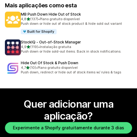
Mais aplicações como esta
MB Push Down Hide Out of Stock
de 5 estrelas
4,8
(137)
•
Plano gratuito disponível
137 total de avaliações
Push down or hide out of stock product & hide sold out variant
Built for Shopify
StockIQ ‑ Out‑of‑Stock Manager
de 5 estrelas
4,9
(119)
•
Instalação gratuita
119 total de avaliações
Push down or hide sold-out items. Back in stock notifications.
Hide Out Of Stock & Push Down
de 5 estrelas
4,7
(10)
•
Plano gratuito disponível
10 total de avaliações
Push down, redirect or hide out of stock items w/ rules & tags
Quer adicionar uma
aplicação?
Experimente a Shopify gratuitamente durante 3 dias