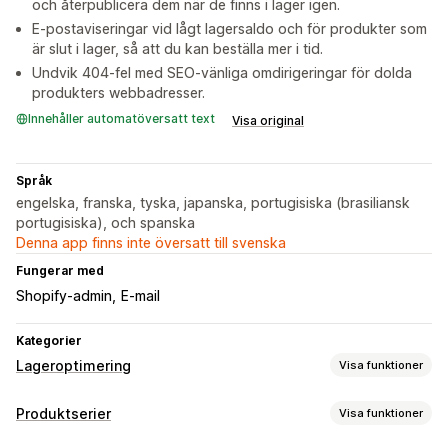
och återpublicera dem när de finns i lager igen.
E-postaviseringar vid lågt lagersaldo och för produkter som
är slut i lager, så att du kan beställa mer i tid.
Undvik 404-fel med SEO-vänliga omdirigeringar för dolda
produkters webbadresser.
Innehåller automatöversatt text
Visa original
Språk
engelska, franska, tyska, japanska, portugisiska (brasiliansk
portugisiska), och spanska
Denna app finns inte översatt till svenska
Fungerar med
Shopify-admin
E-mail
Kategorier
Lageroptimering
Visa funktioner
Lagerhantering
Produktserier
Visa funktioner
Lagerspårning
Flera platser
Uppdateringar i realtid