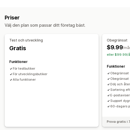
Sorteringsåtgärder
Automatisering av arbetsflödet
Automatiserat
Manuell
Tryck ned
Dölj produkter
Orderhantering
Priser
Omdirigering
Bulkbearbetning
Förbeställningar
Välj den plan som passar ditt företag bäst.
Hantering av produktserier
Aviseringar och analysverktyg
Lageraviseringar
Uppdateringar i realtid
Test och utveckling
Obegränsat
Aviseringar om påfyllning av lager
$9.99
Gratis
/må
Påminnelser om påfyllning
Aviseringar om lågt lager
eller $99.99/å
Aviseringar om slut i lager
Aviseringar om tröskelvärden
Funktioner
E-postaviseringar
Funktioner
För testbutiker
Obegränsat 
För utvecklingsbutiker
Obegränsat a
Alla funktioner
Dölj och åter
Sortering ef
E-postaviser
Support dygn
60-dagars p
Prova gratis i