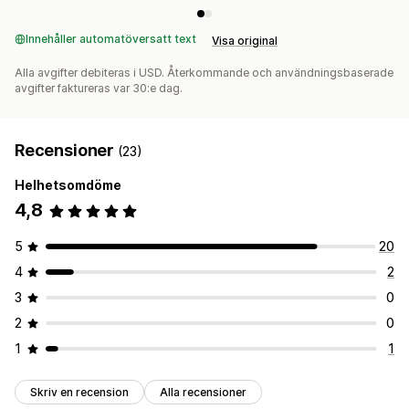
Innehåller automatöversatt text
Visa original
Alla avgifter debiteras i USD. Återkommande och användningsbaserade
avgifter faktureras var 30:e dag.
Recensioner
(23)
Helhetsomdöme
4,8
5
20
4
2
3
0
2
0
1
1
Skriv en recension
Alla recensioner