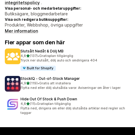
integritetspolicy
.
Visa personal- och medarbetaruppgifter:
Butiksägare, bloggmedarbetare
Visa och redigera butiksuppgifter:
Produkter, Webbshop, övriga uppgifter
Mer information
Fler appar som den här
Slutsålt Nedåt & Dölj MB
av 5 stjärnor
4,8
(137)
•
Gratisplan tillgänglig
137 recensioner totalt
Tryck ner slutsålt, dölj auto och omdirigera 404
Built for Shopify
StockIQ ‑ Out‑of‑Stock Manager
av 5 stjärnor
4,9
(119)
•
Gratis att installera
119 recensioner totalt
Flytta ned eller dölj slutsålda varor. Aviseringar om åter i lager.
Hide Out Of Stock & Push Down
av 5 stjärnor
4,8
(11)
•
Gratisplan tillgänglig
11 recensioner totalt
Flytta ned, dirigera om eller dölj slutsålda artiklar med regler och
taggar