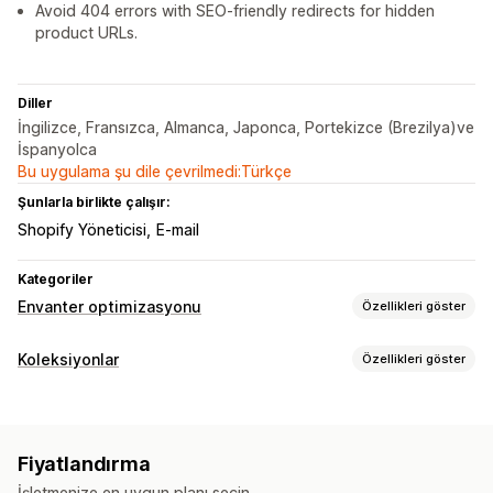
Avoid 404 errors with SEO-friendly redirects for hidden
product URLs.
Diller
İngilizce, Fransızca, Almanca, Japonca, Portekizce (Brezilya)ve
İspanyolca
Bu uygulama şu dile çevrilmedi:Türkçe
Şunlarla birlikte çalışır:
Shopify Yöneticisi
E-mail
Kategoriler
Envanter optimizasyonu
Özellikleri göster
Envanter yönetimi
Koleksiyonlar
Özellikleri göster
Envanter takibi
Çoklu konum
Sıralama eylemleri
Gerçek zamanlı güncellemeler
İş akışı otomasyonu
Otomatikleştirilmiş
Manuel
Aşağı kaydırma
Ürünleri gizle
Sipariş yönetimi
Fiyatlandırma
Yönlendirme
Toplu işleme
Ön siparişler
İşletmenize en uygun planı seçin.