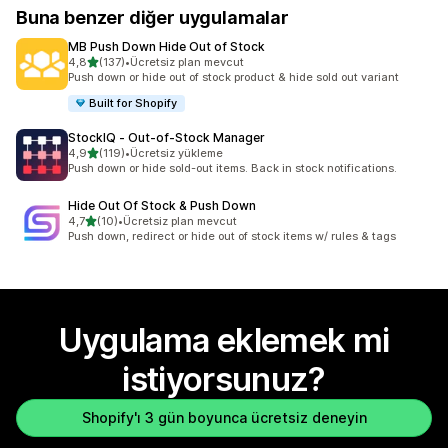
Buna benzer diğer uygulamalar
MB Push Down Hide Out of Stock
5 yıldız üzerinden
4,8
(137)
•
Ücretsiz plan mevcut
toplam 137 değerlendirme
Push down or hide out of stock product & hide sold out variant
Built for Shopify
StockIQ ‑ Out‑of‑Stock Manager
5 yıldız üzerinden
4,9
(119)
•
Ücretsiz yükleme
toplam 119 değerlendirme
Push down or hide sold-out items. Back in stock notifications.
Hide Out Of Stock & Push Down
5 yıldız üzerinden
4,7
(10)
•
Ücretsiz plan mevcut
toplam 10 değerlendirme
Push down, redirect or hide out of stock items w/ rules & tags
Uygulama eklemek mi
istiyorsunuz?
Shopify'ı 3 gün boyunca ücretsiz deneyin