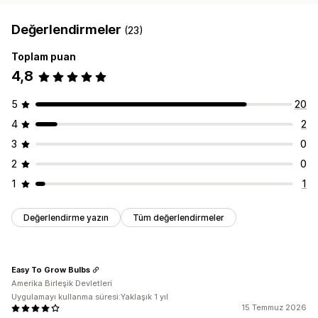
Değerlendirmeler
(23)
Toplam puan
4,8
5
20
4
2
3
0
2
0
1
1
Değerlendirme yazın
Tüm değerlendirmeler
Easy To Grow Bulbs
Amerika Birleşik Devletleri
Uygulamayı kullanma süresi:Yaklaşık 1 yıl
15 Temmuz 2026