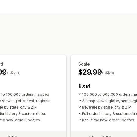
พฤติกรรมของลูกค้า
การติดตามแบบเรียลไทม์
การติดตามกิจ
การตลาดและการขาย
การติดตามการซื้อ
ภาพและรายงาน
แผนที่ความร้อน
แดชบอร์ดการวิเคราะห์
การวิเคราะห์ในอดีต
การพยากรณ์
rd
Scale
99
$29.99
/ เดือน
/ เดือน
ฟีเจอร์
 to 100,000 orders mapped
100,000 to 500,000 orders m
p views: globe, heat, regions
All map views: globe, heat, reg
 by state, city & ZIP
Revenue by state, city & ZIP
rder history & custom dates
Full order history & custom dat
ime new-order updates
Real-time new-order updates