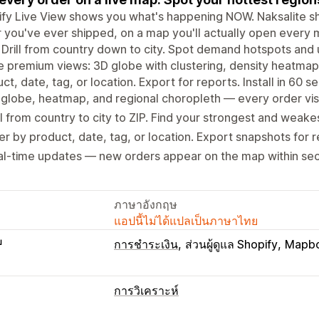
ify Live View shows you what's happening NOW. Naksalite 
 you've ever shipped, on a map you'll actually open every
. Drill from country down to city. Spot demand hotspots and
 premium views: 3D globe with clustering, density heatmap, 
ct, date, tag, or location. Export for reports. Install in 60 s
globe, heatmap, and regional choropleth — every order vis
ll from country to city to ZIP. Find your strongest and weak
ter by product, date, tag, or location. Export snapshots for 
al-time updates — new orders appear on the map within se
ภาษาอังกฤษ
แอปนี้ไม่ได้แปลเป็นภาษาไทย
บ
การชำระเงิน
ส่วนผู้ดูแล Shopify
Mapb
การวิเคราะห์