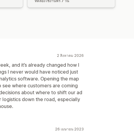
ทดลองใช้งานฟรี 7 วัน
2 สิงหาคม 2026
week, and it’s already changed how I
ngs I never would have noticed just
analytics software. Opening the map
to see where customers are coming
decisions about where to shift our ad
or logistics down the road, especially
house.
26 เมษายน 2023