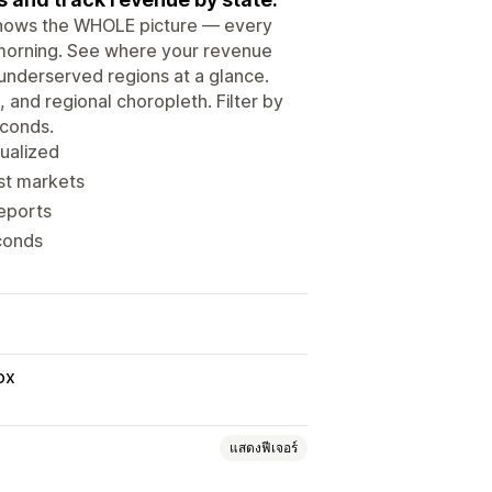
shows the WHOLE picture — every
 morning. See where your revenue
 underserved regions at a glance.
and regional choropleth. Filter by
econds.
ualized
est markets
reports
conds
ox
แสดงฟีเจอร์