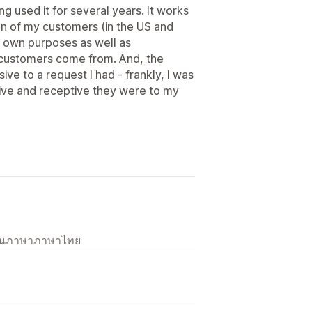
ng used it for several years. It works
on of my customers (in the US and
y own purposes as well as
 customers come from. And, the
ve to a request I had - frankly, I was
ive and receptive they were to my
เป็นภาษาภาษาไทย