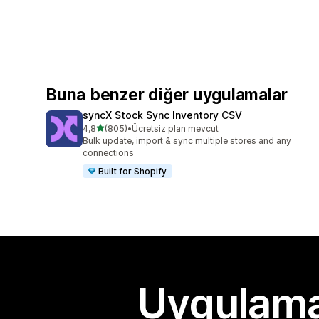
Buna benzer diğer uygulamalar
syncX Stock Sync Inventory CSV
5 yıldız üzerinden
4,8
(805)
•
Ücretsiz plan mevcut
toplam 805 değerlendirme
Bulk update, import & sync multiple stores and any
connections
Built for Shopify
Uygulama