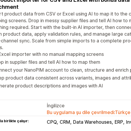
ichment
t product data from CSV or Excel using AI to map it to the 
ng screens. Drop in messy supplier files and tell AI how t
ing required. Start with the built-in AI importer, then conn
h product data, apply validation rules, and manage large c
-channel sync. Scale from simple imports to a complete pr
s.
Excel importer with no manual mapping screens
p in supplier files and tell AI how to map them
nect your NanoPIM account to clean, structure and enrich 
p product data consistent across variants, images and attr
erate product descriptions and images with AI
İngilizce
Bu uygulama şu dile çevrilmedi:Türkçe
a birlikte çalışır:
CPQ
CRM
Data Warehouses
ERP
I