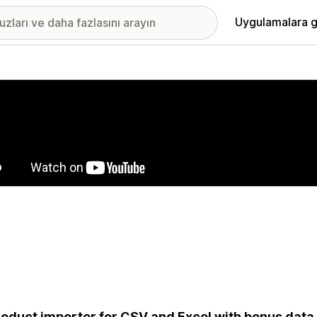
Uygulamalara g
ıkan görsel galerisi
roduct importer for CSV and Excel with bonus data 