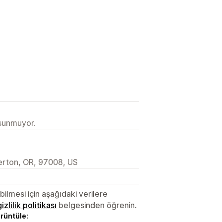
 sunmuyor.
erton, OR, 97008, US
lmesi için aşağıdaki verilere
gizlilik politikası
belgesinden öğrenin.
örüntüle: