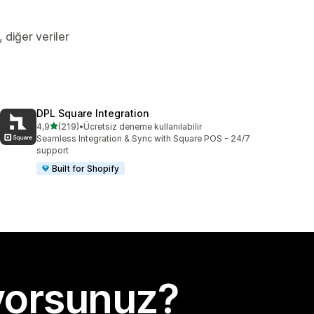
, diğer veriler
DPL Square Integration
5 yıldız üzerinden
4,9
(219)
•
Ücretsiz deneme kullanılabilir
toplam 219 değerlendirme
Seamless Integration & Sync with Square POS - 24/7
support
Built for Shopify
yorsunuz?