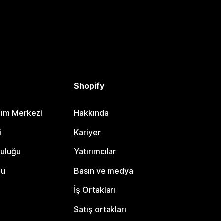
Shopify
dım Merkezi
Hakkında
i
Kariyer
luluğu
Yatırımcılar
gu
Basın ve medya
İş Ortakları
Satış ortakları