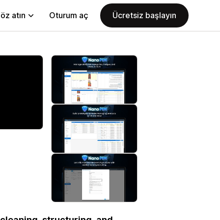
öz atın
Oturum aç
Ücretsiz başlayın
cleaning, structuring, and