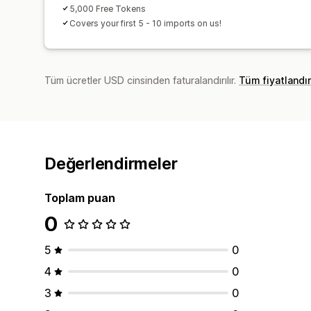
5,000 Free Tokens
Covers your first 5 - 10 imports on us!
Tüm ücretler USD cinsinden faturalandırılır.
Tüm fiyatlandı
Değerlendirmeler
Toplam puan
0
5
0
4
0
3
0