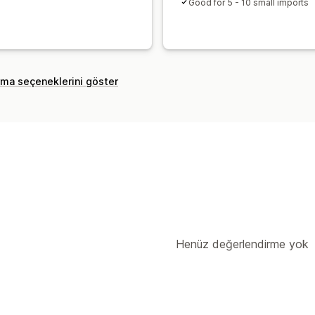
Good for 5 - 10 small imports
rma seçeneklerini göster
Henüz değerlendirme yok