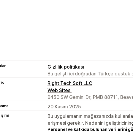
lar
Gizlilik politikası
Bu geliştirici doğrudan Türkçe destek
rici
Right Tech Soft LLC
Web Sitesi
9450 SW Gemini Dr, PMB 88711, Beav
lanma
20 Kasım 2025
rişimi
Bu uygulamanın mağazanızda kullanılabi
erişmesi gerekir. Nedenini geliştiricinin
Personel ve katkıda bulunan verilerini g