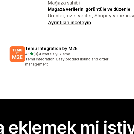
Mağaza sahibi
Mağaza verilerini görüntüle ve düzenle:
Ürünler, özel veriler, Shopify yöneticisi
Ayrıntıları inceleyin
Temu Integration by M2E
5 yıldız üzerinden
4,1
(8)
•
Ücretsiz yükleme
toplam 8 değerlendirme
Temu Integration: Easy product listing and order
management
 eklemek mi isti