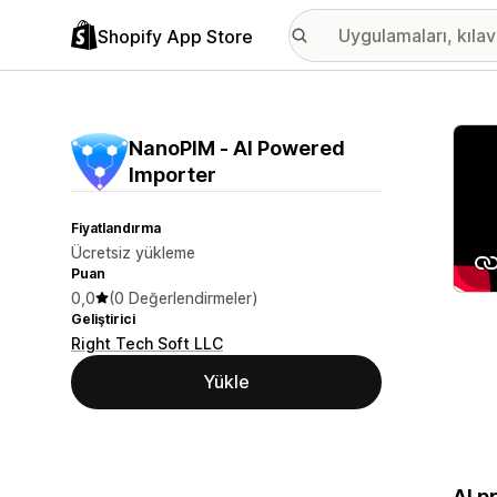
Shopify App Store
Öne ç
NanoPIM ‑ AI Powered
Importer
Fiyatlandırma
Ücretsiz yükleme
Puan
0,0
(0 Değerlendirmeler)
Geliştirici
Right Tech Soft LLC
Yükle
AI p