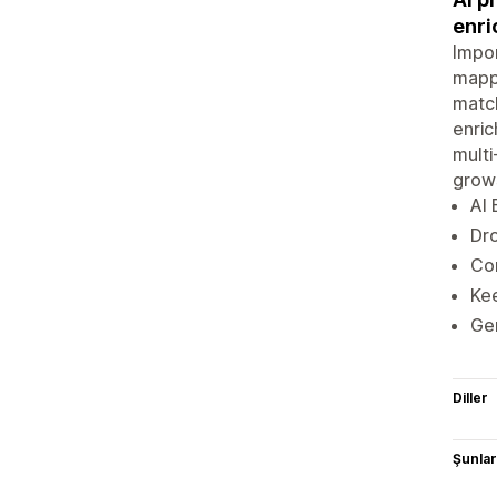
enr
Impor
mappi
match
enric
multi
grow
AI 
Dro
Con
Kee
Gen
Diller
Şunlarl