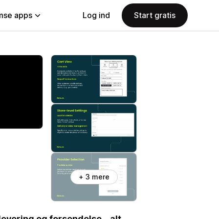
se apps
Log ind
Start gratis
+ 3 mere
 levering og forsendelse – alt