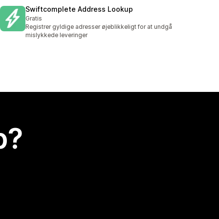
Swiftcomplete Address Lookup
Gratis
Registrer gyldige adresser øjeblikkeligt for at undgå
mislykkede leveringer
p?