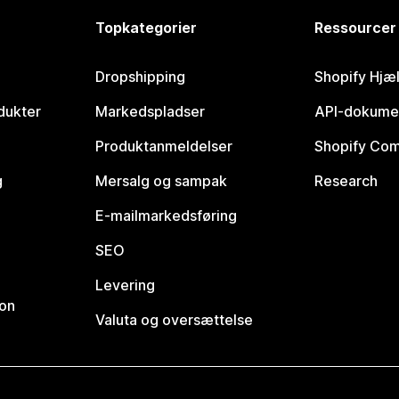
Topkategorier
Ressourcer
Dropshipping
Shopify Hjæ
dukter
Markedspladser
API-dokume
Produktanmeldelser
Shopify Co
g
Mersalg og sampak
Research
E-mailmarkedsføring
SEO
Levering
ion
Valuta og oversættelse