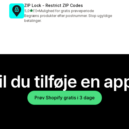
ZIP Lock ‑ Restrict ZIP Codes
ud af 5 stjerner
5,0
(1)
•
Mulighed for gratis prøveperiode
1 anmeldelser i alt
Begræns produkter efter postnummer. Stop ugyldige
betalinger.
il du tilføje en ap
Prøv Shopify gratis i 3 dage