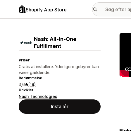
Shopify App Store
Galle
Nash: All‑in‑One
Fulfillment
Priser
Gratis at installere. Yderligere gebyrer kan
være gældende.
Bedømmelse
3,6
(18)
Udvikler
Nash Technologies
Installér
Flek