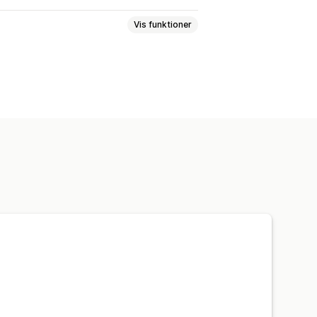
Vis funktioner
Dynamiske priser
Ordregrænser
largøringstider
Ruteplanlægning
Fragtlabels
Tilpassede beskeder
Klargøringstider
Datovælger
ilnotifikationer
ufførsporing
Ordresporing
eoptimering