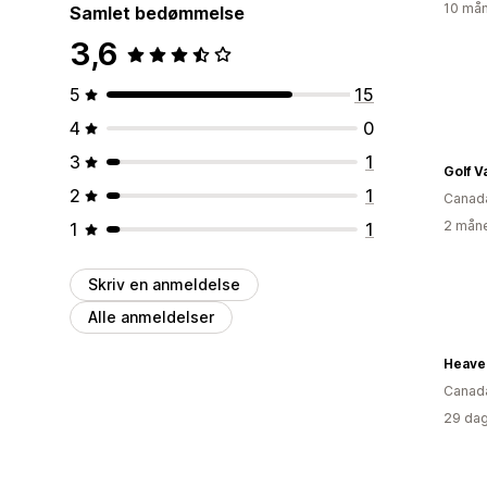
10 mån
Samlet bedømmelse
3,6
5
15
4
0
3
1
Golf V
2
1
Canad
2 måne
1
1
Skriv en anmeldelse
Alle anmeldelser
Heave
Canad
29 dag