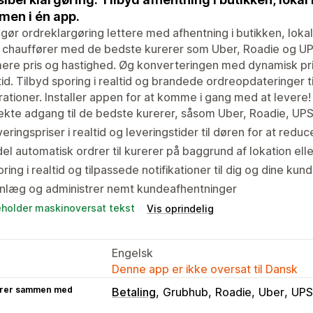
en i én app.
gør ordreklargøring lettere med afhentning i butikken, loka
chauffører med de bedste kurerer som Uber, Roadie og UPS.
ere pris og hastighed. Øg konverteringen med dynamisk pri
ltid. Tilbyd sporing i realtid og brandede ordreopdateringer 
rationer. Installer appen for at komme i gang med at levere!
ekte adgang til de bedste kurerer, såsom Uber, Roadie, UPS 
eringspriser i realtid og leveringstider til døren for at redu
del automatisk ordrer til kurerer på baggrund af lokation elle
ring i realtid og tilpassede notifikationer til dig og dine kun
anlæg og administrer nemt kundeafhentninger
eholder maskinoversat tekst
Vis oprindelig
Engelsk
Denne app er ikke oversat til Dansk
rer sammen med
Betaling
Grubhub
Roadie
Uber
UPS