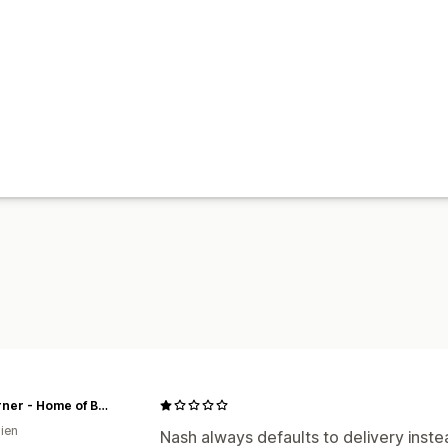
BMCorner - Home of Bánh Mì & Phở
lien
Nash always defaults to delivery inste