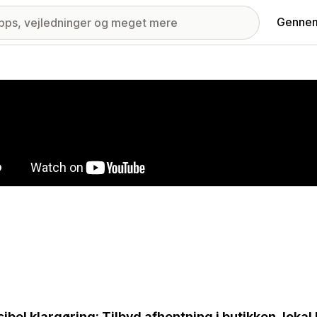
Gennem
ri med udvalgte billeder
sibel klargøring: Tilbyd afhentning i butikken, lokal