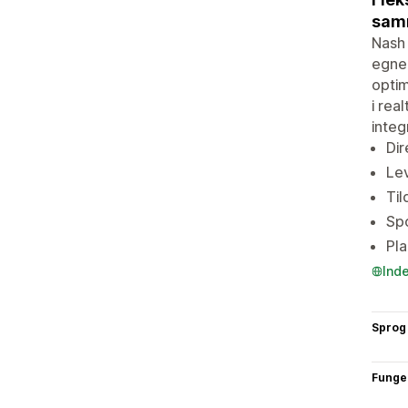
samm
Nash 
egne 
optim
i rea
integ
Dir
Lev
Til
Spo
Pl
Ind
Sprog
Funge