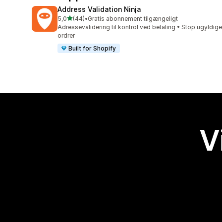
Address Validation Ninja
ud af 5 stjerner
5,0
(44)
•
Gratis abonnement tilgængeligt
44 anmeldelser i alt
Adressevalidering til kontrol ved betaling • Stop ugyldige
ordrer
Built for Shopify
V