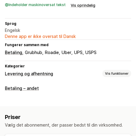
Indeholder maskinoversat tekst
Vis oprindelig
Sprog
Engelsk
Denne app er ikke oversat til Dansk
Fungerer sammen med
Betaling
Grubhub
Roadie
Uber
UPS
USPS
Kategorier
Levering og afhentning
Vis funktioner
Leveringsmuligheder
Betaling – andet
Datoblokke
Tidsfrister
Datovælger
Dynamiske priser
Ordregrænser
Minimumsværdier
Flere lokationer
Klargøringstider
Ruteplanlægning
Chaufførtildeling
Priser
Adressevalidering
Fragtlabels
Tilpassede beskeder
Vælg det abonnement, der passer bedst til din virksomhed.
Afhentningsmuligheder