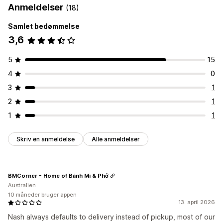
Anmeldelser
(18)
Samlet bedømmelse
3,6
5
15
4
0
3
1
2
1
1
1
Skriv en anmeldelse
Alle anmeldelser
BMCorner - Home of Bánh Mì & Phở
Australien
10 måneder bruger appen
13. april 2026
Nash always defaults to delivery instead of pickup, most of our