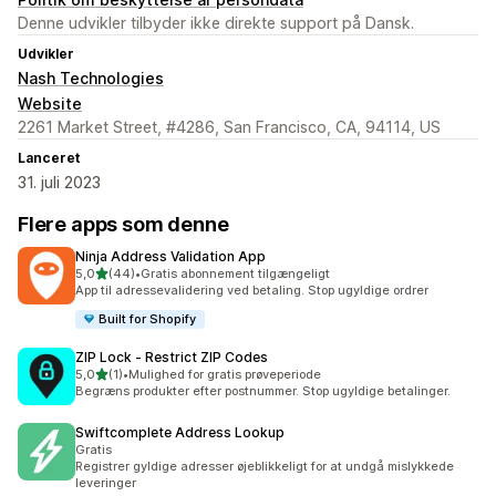
Denne udvikler tilbyder ikke direkte support på Dansk.
Udvikler
Nash Technologies
Website
2261 Market Street, #4286, San Francisco, CA, 94114, US
Lanceret
31. juli 2023
Flere apps som denne
Ninja Address Validation App
ud af 5 stjerner
5,0
(44)
•
Gratis abonnement tilgængeligt
44 anmeldelser i alt
App til adressevalidering ved betaling. Stop ugyldige ordrer
Built for Shopify
ZIP Lock ‑ Restrict ZIP Codes
ud af 5 stjerner
5,0
(1)
•
Mulighed for gratis prøveperiode
1 anmeldelser i alt
Begræns produkter efter postnummer. Stop ugyldige betalinger.
Swiftcomplete Address Lookup
Gratis
Registrer gyldige adresser øjeblikkeligt for at undgå mislykkede
leveringer