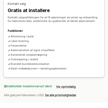
Kantsten
I butikken
Flere lokationer
Klargøringstider
Kontakt salg
Datovælger
Ordregrænser
Planlægning
Tidsrum
Gratis at installere
Sporing i realtid
Kontakt salgsafdelingen for at få oplysninger om priser og onboarding.
Du faktureres ikke, medmindre du godkender et betalt abonnement.
SMS-notifikationer
Leveringskort
Mailnotifikationer
Estimerede leveringstidspunkter
Chaufførsporing
Funktioner
Ordresporing
Bevis for levering
Sporingssider
Afhentning i butik
Lokal levering
Ruteoptimering
Forsendelse
Administration af egne chauffører
Automatisk ruteplanlægning
Ordresporing i realtid
Brandet kundekommunikation
Nash-indkøbskurven + betalingsoplevelsen
Indeholder maskinoversat tekst
Vis oprindelig
Alle gebyrer faktureres i USD.
Se alle prismuligheder