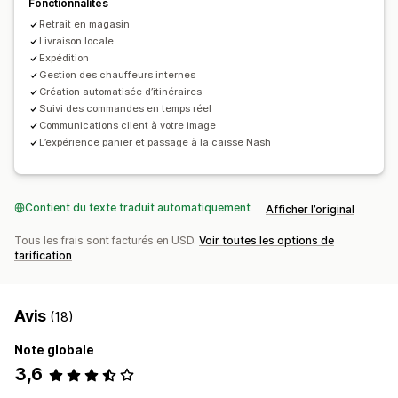
Fonctionnalités
Suivi en temps réel
Retrait en magasin
Notifications par SMS
Carte des livraisons
Livraison locale
Notifications par e-mail
Heures d’arrivée estimées
Expédition
Gestion des chauffeurs internes
Suivi du conducteur
Suivi des commandes
Création automatisée d’itinéraires
Preuve de livraison
Pages de suivi
Suivi des commandes en temps réel
Optimisation d’itinéraire
Communications client à votre image
L’expérience panier et passage à la caisse Nash
Contient du texte traduit automatiquement
Afficher l’original
Tous les frais sont facturés en USD.
Voir toutes les options de
tarification
Avis
(18)
Note globale
3,6