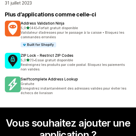
31 juillet 2023
Plus d’applications comme celle-ci
Address Validation Ninja
étoile(s) sur 5
5,0
(44)
•
Forfait gratuit disponible
44 avis au total
Validateur d’adresses pour le passage à la caisse • Bloquez les
commandes erronées
Built for Shopify
ZIP Lock ‑ Restrict ZIP Codes
étoile(s) sur 5
5,0
(1)
•
Essai gratuit disponible
1 avis au total
Restreignez les produits par code postal. Bloquez les paiements
non valides.
Swiftcomplete Address Lookup
Gratuite
Enregistrez instantanément des adresses valides pour éviter les
échecs de livraison
Vous souhaitez ajouter une
application ?