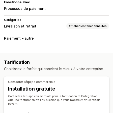
Fonctionne avec
Processus de paiement
Catégories
Livraison et retrait
Afficher les fonctionnalités
Options de livraison
Paiement – autre
Bloquer des dates
Heures limites
Sélecteur de date
Tarifs dynamiques
Limites de commande
Valeurs minimales
Multi-sites
Temps de préparation
Tarification
Planification de l’itinéraire
Attribution du conducteur
Choisissez le forfait qui convient le mieux à votre entreprise.
Validation de l’adresse
Étiquettes d’expédition
Messages personnalisés
Contacter l’équipe commerciale
Options de retrait
Installation gratuite
À l’extérieur ou en drive
En magasin
Multi-sites
Contactez l’équipe commerciale pour la tarification et l’intégration.
Temps de préparation
Sélecteur de date
Aucune facturation n’a lieu à moins que vous n’approuviez un forfait
payant.
Limites de commande
Planification
Créneaux horaires