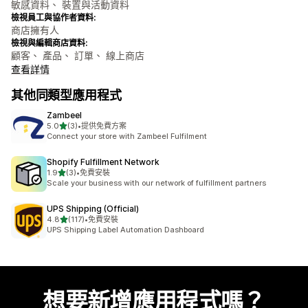
敏感資料、 裝置與活動資料
檢視員工與協作者資料:
商店擁有人
檢視與編輯商店資料:
顧客、 產品、 訂單、 線上商店
查看詳情
其他同類型應用程式
Zambeel
滿分 5 顆星
5.0
(3)
•
提供免費方案
共有 3 則評價
Connect your store with Zambeel Fulfilment
Shopify Fulfillment Network
滿分 5 顆星
1.9
(3)
•
免費安裝
共有 3 則評價
Scale your business with our network of fulfillment partners
UPS Shipping (Official)
滿分 5 顆星
4.8
(117)
•
免費安裝
共有 117 則評價
UPS Shipping Label Automation Dashboard
想要新增應用程式嗎？