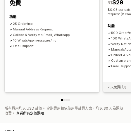
$29
免費
/月
$0.05 per ext
request (If en
功能
25 Order/mo
功能
Manual Address Request
500 Order/
Collect & Verify via Email, Whatsapp
100 WhatsA
10 WhatsApp messages/mo
Verify Nati
Email support
Manual/Auto
Collect & Ve
Custom brand
Email suppor
7 天免費試用
所有費用均以 USD 計價。 定期費用和依使用量計費方案，均以 30 天為週期
收費。
查看所有定價選項