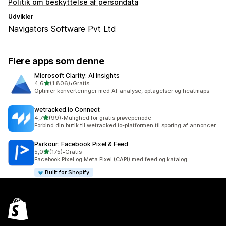
Politik om beskyttelse af persondata
Udvikler
Navigators Software Pvt Ltd
Flere apps som denne
Microsoft Clarity: AI Insights
ud af 5 stjerner
4,6
(1.806)
•
Gratis
1806 anmeldelser i alt
Optimer konverteringer med AI-analyse, optagelser og heatmaps
wetracked.io Connect
ud af 5 stjerner
4,7
(99)
•
Mulighed for gratis prøveperiode
99 anmeldelser i alt
Forbind din butik til wetracked.io-platformen til sporing af annoncer
Parkour: Facebook Pixel & Feed
ud af 5 stjerner
5,0
(175)
•
Gratis
175 anmeldelser i alt
Facebook Pixel og Meta Pixel (CAPI) med feed og katalog
Built for Shopify