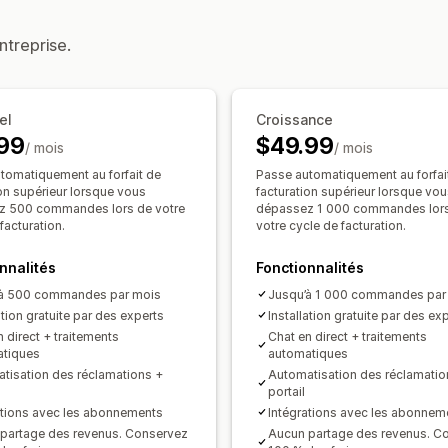
Protection de l’expédition
Complémen
Expérience d’adhésion
ntreprise.
Mise à niveau de l’abonnement
Traite
Adhésion automatique
Page du panie
Analyses de données
Widget personnalisé
Confirmation d
Taux de clics
Taux de conversion
Op
Image de marque personnalisée
Vent
el
Croissance
99
$49.99
Partage des revenus
Test A/B
/ mois
/ mois
tomatiquement au forfait de
Passe automatiquement au forfai
Gestion des réclamations
ion supérieur lorsque vous
facturation supérieur lorsque vo
z 500 commandes lors de votre
dépassez 1 000 commandes lor
Traitement automatique
Portail de r
facturation.
votre cycle de facturation.
Politiques personnalisées
Gestion de
Tableau de bord des réclamations
Su
nnalités
Fonctionnalités
’à 500 commandes par mois
Jusqu’à 1 000 commandes par
ation gratuite par des experts
Installation gratuite par des ex
 direct + traitements
Chat en direct + traitements
tiques
automatiques
tisation des réclamations +
Automatisation des réclamatio
portail
ations avec les abonnements
Intégrations avec les abonnem
partage des revenus. Conservez
Aucun partage des revenus. C