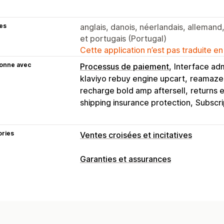
es
anglais, danois, néerlandais, allemand, 
et portugais (Portugal)
Cette application n’est pas traduite en
ionne avec
Processus de paiement
Interface adm
klaviyo rebuy engine upcart
reamaze 
recharge bold amp aftersell
returns 
shipping insurance protection
Subscri
ories
Ventes croisées et incitatives
Personnalisation
Garanties et assurances
Panier vente incitative
Paiement vent
Type de couverture
Pages de remerciement vente incitat
Expédition
Colis volés
Colis perdus
Panier coulissant
Devises multiples
Extension de garantie
Tarification fix
Offres et recommandations
Tarification en pourcentage
Retours 