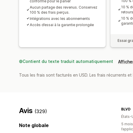
100 % 
conforme pour le panier
10 % de
Aucun partage des revenus. Conservez
retour
100 % des frais perçus.
10 % de
Intégrations avec les abonnements
garant
Accès d’essai à la garantie prolongée
Essai gra
Contient du texte traduit automatiquement
Afficher
Tous les frais sont facturés en USD. Les frais récurrents et 
Avis
BLVD
(329)
États-
5 mois 
Note globale
l’appli