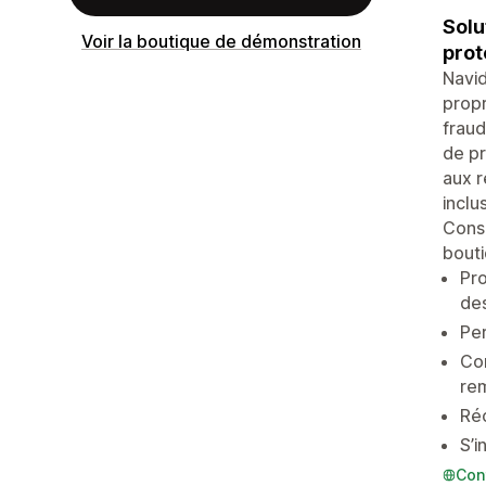
Solu
Voir la boutique de démonstration
prot
Navid
propr
fraud
de pr
aux r
inclu
Conse
bouti
Pro
des
Per
Com
re
Réc
S’i
Con