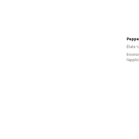
Pepper
États-
Environ
l’appli