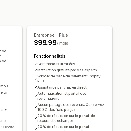
ts au produit
ment prioritaire
r
Processus de paiement
e couverture
timisation des suggestions
e incitative personnalisée
Entreprise - Plus
$99.99
/ mois
t de
Fonctionnalités
us
s de
éclamations
Formulaire de requête
Commandes illimitées
s fournisseurs
Installation gratuite par des experts
Widget de page de paiement Shopify
ivi
Notifications par e-mail
Plus
 mois
Assistance par chat en direct
perts
Automatisation et portail des
réclamations
Aucun partage des revenus. Conservez
ns +
100 % des frais perçus.
20 % de réduction sur le portail de
ents
retours et d’échanges
onservez
20 % de réduction sur le portail