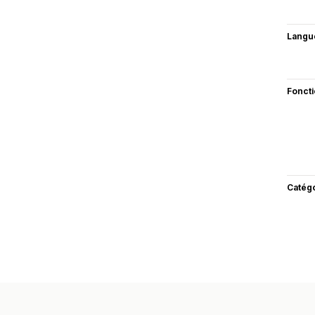
Langu
Fonct
Catég