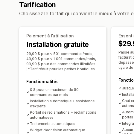
Tarification
Choisissez le forfait qui convient le mieux à votre e
Paiement à l’utilisation
Essenti
$29.
Installation gratuite
Passe au
29,99 $ pour < 501 commandes/mois,
facturat
49,99 $ pour < 1 001 commandes/mois,
dépasse
99,99 $ pour des commandes illimitées
cycle de 
|*Tarif réduit pour les petites boutiques.
Fonctio
Fonctionnalités
Jusqu
0 $ pour un maximum de 50
Install
commandes par mois
Chat en
Installation automatique + assistance
automa
d’experts
Automa
Portail de réclamations + réclamations
portail
automatisées
Intégr
Traitements automatiques
Aucun 
Widget d’adhésion automatique