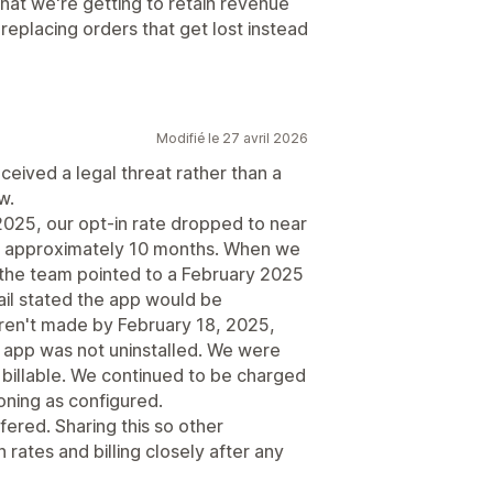
at we're getting to retain revenue
replacing orders that get lost instead
Modifié le 27 avril 2026
ceived a legal threat rather than a
w.
025, our opt-in rate dropped to near
or approximately 10 months. When we
 the team pointed to a February 2025
mail stated the app would be
eren't made by February 18, 2025,
 app was not uninstalled. We were
d billable. We continued to be charged
ioning as configured.
fered. Sharing this so other
rates and billing closely after any