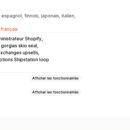
espagnol, finnois, japonais, italien,
 français
inistrateur Shopify
gorgias skio seal
exchanges upsells
ptions Shipstation loop
Afficher les fonctionnalités
Afficher les fonctionnalités
e incitative
ive
Compléments en un clic
Colis endommagés
Multilingue
Règles personnalisées
e
Tarification dynamique
et échanges