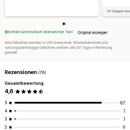
14-tägiger ko
Enthält automatisch übersetzten Text
Original anzeigen
Alle Gebühren werden in USD berechnet. Wiederkehrende und
nutzungsabhängige Gebühren werden alle 30 Tage in Rechnung
gestellt.
Rezensionen
(76)
Gesamtbewertung
4,6
5
67
4
1
3
1
2
0