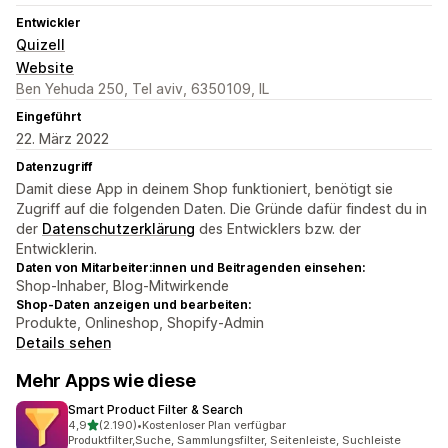
Entwickler
Quizell
Website
Ben Yehuda 250, Tel aviv, 6350109, IL
Eingeführt
22. März 2022
Datenzugriff
Damit diese App in deinem Shop funktioniert, benötigt sie
Zugriff auf die folgenden Daten. Die Gründe dafür findest du in
der
Datenschutzerklärung
des Entwicklers bzw. der
Entwicklerin.
Daten von Mitarbeiter:innen und Beitragenden einsehen:
Shop-Inhaber, Blog-Mitwirkende
Shop-Daten anzeigen und bearbeiten:
Produkte, Onlineshop, Shopify-Admin
Details sehen
Mehr Apps wie diese
Smart Product Filter & Search
von 5 Sternen
4,9
(2.190)
•
Kostenloser Plan verfügbar
2190 Rezensionen insgesamt
Produktfilter,Suche, Sammlungsfilter, Seitenleiste, Suchleiste