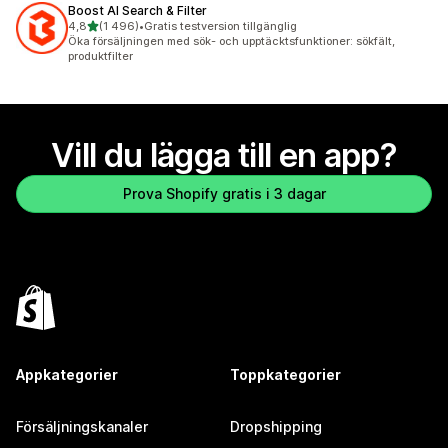
Boost AI Search & Filter
av 5 stjärnor
4,8
(1 496)
•
Gratis testversion tillgänglig
1496 recensioner totalt
Öka försäljningen med sök- och upptäcktsfunktioner: sökfält,
produktfilter
Vill du lägga till en app?
Prova Shopify gratis i 3 dagar
Appkategorier
Toppkategorier
Försäljningskanaler
Dropshipping