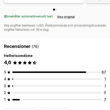
Innehåller automatöversatt text
Visa original
Alla avgifter debiteras i USD. Återkommande och användningsbaserade
avgifter faktureras var 30:e dag.
Recensioner
(76)
Helhetsomdöme
4,6
5
67
4
1
3
1
2
0
1
7