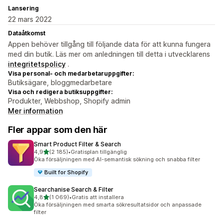
Lansering
22 mars 2022
Dataåtkomst
Appen behöver tillgång till följande data för att kunna fungera
med din butik. Läs mer om anledningen till detta i utvecklarens
integritetspolicy
.
Visa personal- och medarbetaruppgifter:
Butiksägare, bloggmedarbetare
Visa och redigera butiksuppgifter:
Produkter, Webbshop, Shopify admin
Mer information
Fler appar som den här
Smart Product Filter & Search
av 5 stjärnor
4,9
(2 185)
•
Gratisplan tillgänglig
2185 recensioner totalt
Öka försäljningen med AI-semantisk sökning och snabba filter
Built for Shopify
Searchanise Search & Filter
av 5 stjärnor
4,8
(1 069)
•
Gratis att installera
1069 recensioner totalt
Öka försäljningen med smarta sökresultatsidor och anpassade
filter