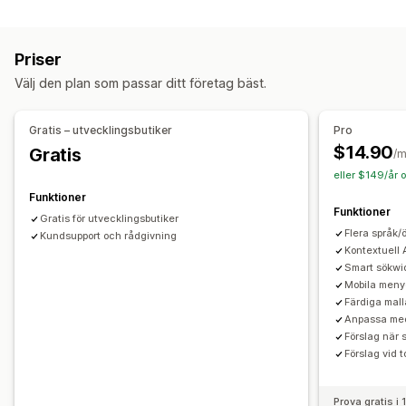
Sökfunktioner
Ikoner
Flikar
Trä
Minitatyr
Nedre fält
Automatisk ifyllnad
Bildsökning
Omedelbar sökning
Surfning
Priser
Flera språk
AI-sökning
Synonymgrupper
Stoppord
Länkstig
Oändlig bläddring
Bläddra längst upp
Välj den plan som passar ditt företag bäst.
Sökförslag
Produktrekommendationer
Produktboost
Sticky navbar
Flera filter
Anpassad sökning
Sökfält
Uteslut resultat
Gratis – utvecklingsbutiker
Pro
Anpassning
Visningsanpassning
$14.90
Gratis
/
Dra och släpp-redigerare
Färg och teckensnitt
Mobilanpassning
Anpassad stil
Visning av filter
eller $149/år 
Animeringar
Märken och etiketter
Anpassade ikoner
Anpassade filter
Sökresultatssida
Funktioner
Bildstorlek
Anpassad CSS
HTML
JavaScript
Flera språk
Funktioner
Gratis för utvecklingsbutiker
Analysverktyg
Mobilanpassning
SEO
Analysverktyg
Flera språk/
Kundsupport och rådgivning
AI-insikter
Beteendeinsikter
Kontextuell 
Smart sökwi
Mobila meny
Färdiga mall
Anpassa me
Förslag när 
Förslag vid t
Prova gratis i