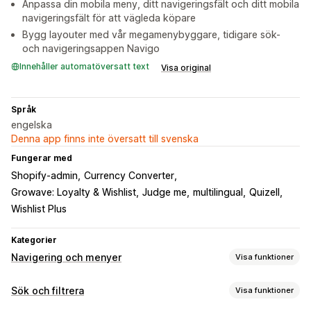
Anpassa din mobila meny, ditt navigeringsfält och ditt mobila
navigeringsfält för att vägleda köpare
Bygg layouter med vår megamenybyggare, tidigare sök-
och navigeringsappen Navigo
Innehåller automatöversatt text
Visa original
Språk
engelska
Denna app finns inte översatt till svenska
Fungerar med
Shopify-admin
Currency Converter
Growave: Loyalty & Wishlist
Judge me
multilingual
Quizell
Wishlist Plus
Kategorier
Navigering och menyer
Visa funktioner
Menystil
Sök och filtrera
Visa funktioner
Megameny
Mobilmeny
Rullgardinsmeny
Flytande knapp