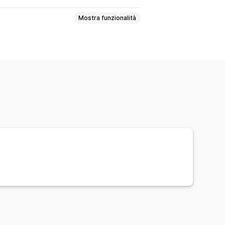
Mostra funzionalità
ioni
In base alla distanza