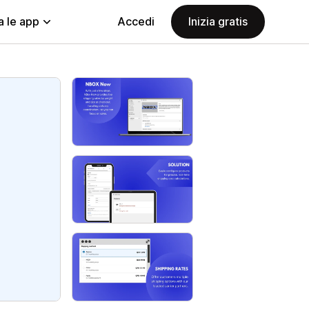
a le app
Accedi
Inizia gratis