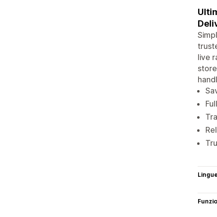
Ulti
Deli
Simpl
trust
live 
store
handl
Sav
Ful
Tra
Rel
Tru
Lingu
Funzi