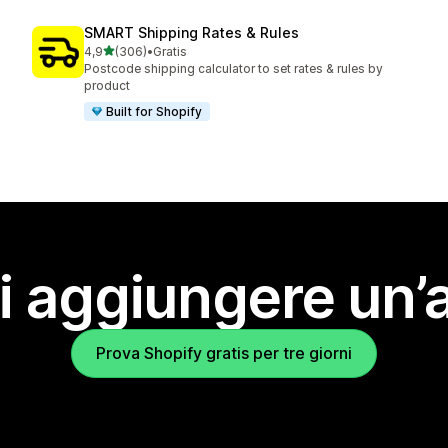
SMART Shipping Rates & Rules
stelle su 5
4,9
(306)
•
Gratis
306 recensioni totali
Postcode shipping calculator to set rates & rules by
product
Built for Shopify
i aggiungere un’
Prova Shopify gratis per tre giorni