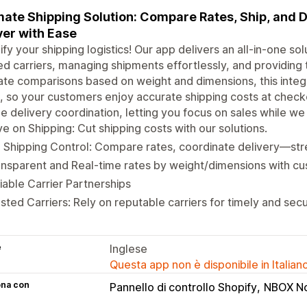
mate Shipping Solution: Compare Rates, Ship, and D
ver with Ease
ify your shipping logistics! Our app delivers an all-in-one so
ed carriers, managing shipments effortlessly, and providing
rate comparisons based on weight and dimensions, this integ
, so your customers enjoy accurate shipping costs at chec
e delivery coordination, letting you focus on sales while we
e on Shipping: Cut shipping costs with our solutions.
l Shipping Control: Compare rates, coordinate delivery—str
nsparent and Real-time rates by weight/dimensions with c
iable Carrier Partnerships
sted Carriers: Rely on reputable carriers for timely and secu
e
Inglese
Questa app non è disponibile in Italian
ona con
Pannello di controllo Shopify
NBOX N