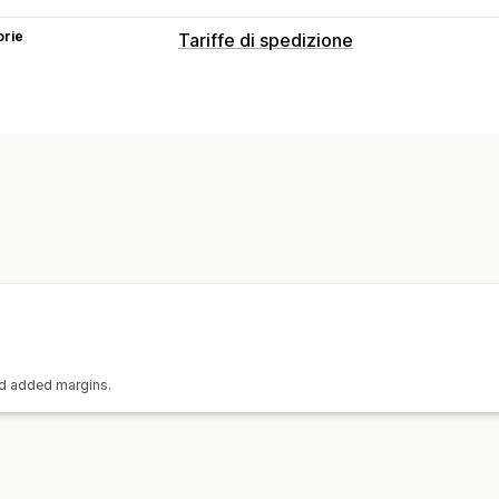
orie
Tariffe di spedizione
Calcolo delle tariffe
In base al corriere
In base alle dimens
In base al peso
and added margins.