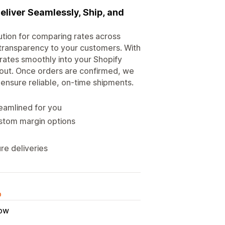
eliver Seamlessly, Ship, and
lution for comparing rates across
 transparency to your customers. With
rates smoothly into your Shopify
kout. Once orders are confirmed, we
 ensure reliable, on-time shipments.
eamlined for you
ustom margin options
re deliveries
o
ow