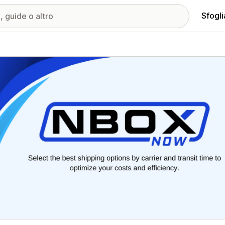
Sfogli
ria immagini in evidenza