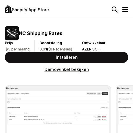
Shopify App Store
NC Shipping Rates
Prijs
Beoordeling
Ontwikkelaar
$5 per maand
0,0
(0 Recensies)
AZER SOFT
Installeren
Demowinkel bekijken