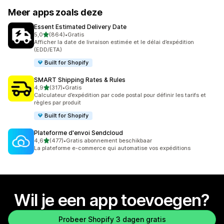
Meer apps zoals deze
Essent Estimated Delivery Date
van 5 sterren
5,0
(864)
•
Gratis
864 recensies in totaal
Afficher la date de livraison estimée et le délai d’expédition
(EDD/ETA)
Built for Shopify
SMART Shipping Rates & Rules
van 5 sterren
4,9
(317)
•
Gratis
317 recensies in totaal
Calculateur d’expédition par code postal pour définir les tarifs et
règles par produit
Built for Shopify
Plateforme d'envoi Sendcloud
van 5 sterren
4,6
(477)
•
Gratis abonnement beschikbaar
477 recensies in totaal
La plateforme e-commerce qui automatise vos expéditions
Wil je een app toevoegen?
Probeer Shopify 3 dagen gratis