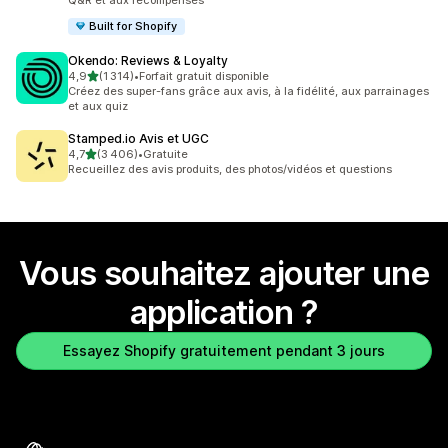
Q&R et aux récompenses
Built for Shopify
Okendo: Reviews & Loyalty
étoile(s) sur 5
4,9
(1 314)
•
Forfait gratuit disponible
1314 avis au total
Créez des super-fans grâce aux avis, à la fidélité, aux parrainages
et aux quiz
Stamped.io Avis et UGC
étoile(s) sur 5
4,7
(3 406)
•
Gratuite
3406 avis au total
Recueillez des avis produits, des photos/vidéos et questions
Vous souhaitez ajouter une
application ?
Essayez Shopify gratuitement pendant 3 jours