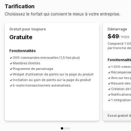
Programmes de remises en espèces
Tarification
Mise en page en grille
Page contenant tous les avis
Récompenses que vous pouvez offrir
Choisissez le forfait qui convient le mieux à votre entreprise.
Meilleurs avis
Caractéristiques des avis
Points
Réductions
Coupons
Cartes-cadeaux
Résumés des avis
Questions-réponses
Remises en espèces
Crédits en magasin
Gratuit pour toujours
Démarrage
Regroupement de produits
Récompenses POS
Expédition gratuite
Produits gratuits
$49
Gratuite
/ mois
Méthodes pour recueillir des avis
Commission
Accès anticipé
Accès en exclusivité
Comprend 1 00
Requêtes par e-mail
Parrainages
Import et export
par tranche d
Avantages pour les abonnés
Badges
Fonctionnalités
Migration des avis
Association d’avis
Automatisations
Récompenses personnalisées
300 commandes mensuelles (1,5 fois plus)
Fonctionnalit
Requêtes personnalisées
Membres illimités
1 000 comma
Programme de parrainage
Récompenses
Widget d’utilisation de points sur la page du produit
Avis sur les 
Incitation au gain de points sur la page du produit
Résumé des 
E-mails transactionnels automatisés
Création de 
Notification
1 intégration
Essai gratuit d