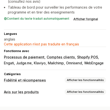
(consultez nos avis)
Tableau de bord pour surveiller les performances de votre
programme et en tirer des enseignements
Contient du texte traduit automatiquement
Afficher l’original
Langues
anglais
Cette application n’est pas traduite en français
Fonctionne avec
Processus de paiement
Comptes clients
Shopify POS
Engati
Judge.me
Klaviyo
Mailchimp
Omnisend
WebEngage
Catégories
Fidélité et récompenses
Afficher les fonctionnalités
Types de programmes
Avis sur les produits
Afficher les fonctionnalités
Programmes de récompenses
Adhésions
Niveaux VIP
Options d’affichage
Parrainages
Abonnements
Avis photo
Avis vidéo
Évaluations par étoiles
Carrousels