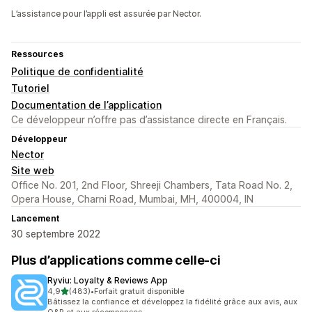
L’assistance pour l’appli est assurée par Nector.
Ressources
Politique de confidentialité
Tutoriel
Documentation de l’application
Ce développeur n’offre pas d’assistance directe en Français.
Développeur
Nector
Site web
Office No. 201, 2nd Floor, Shreeji Chambers, Tata Road No. 2,
Opera House, Charni Road, Mumbai, MH, 400004, IN
Lancement
30 septembre 2022
Plus d’applications comme celle-ci
Ryviu: Loyalty & Reviews App
étoile(s) sur 5
4,9
(483)
•
Forfait gratuit disponible
483 avis au total
Bâtissez la confiance et développez la fidélité grâce aux avis, aux