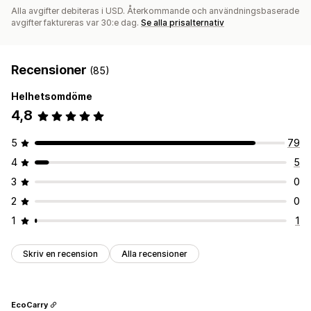
Alla avgifter debiteras i USD. Återkommande och användningsbaserade
avgifter faktureras var 30:e dag.
Se alla prisalternativ
Recensioner
(85)
Helhetsomdöme
4,8
5
79
4
5
3
0
2
0
1
1
Skriv en recension
Alla recensioner
EcoCarry