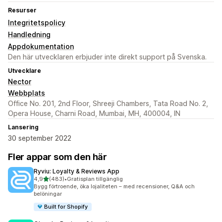
Resurser
Integritetspolicy
Handledning
Appdokumentation
Den här utvecklaren erbjuder inte direkt support på Svenska.
Utvecklare
Nector
Webbplats
Office No. 201, 2nd Floor, Shreeji Chambers, Tata Road No. 2,
Opera House, Charni Road, Mumbai, MH, 400004, IN
Lansering
30 september 2022
Fler appar som den här
Ryviu: Loyalty & Reviews App
av 5 stjärnor
4,9
(483)
•
Gratisplan tillgänglig
483 recensioner totalt
Bygg förtroende, öka lojaliteten – med recensioner, Q&A och
belöningar
Built for Shopify