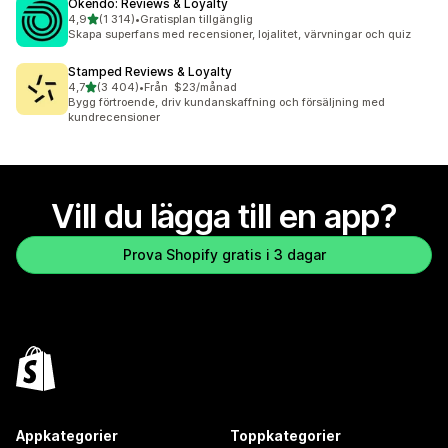
Okendo: Reviews & Loyalty
av 5 stjärnor
4,9
(1 314)
•
Gratisplan tillgänglig
1314 recensioner totalt
Skapa superfans med recensioner, lojalitet, värvningar och quiz
Stamped Reviews & Loyalty
av 5 stjärnor
4,7
(3 404)
•
Från $23/månad
3404 recensioner totalt
Bygg förtroende, driv kundanskaffning och försäljning med
kundrecensioner
Vill du lägga till en app?
Prova Shopify gratis i 3 dagar
Appkategorier
Toppkategorier