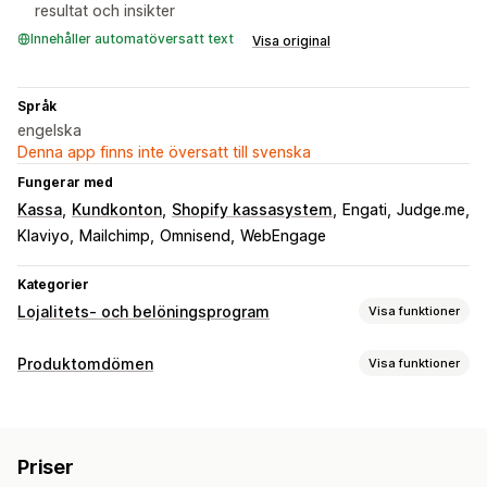
resultat och insikter
Innehåller automatöversatt text
Visa original
Språk
engelska
Denna app finns inte översatt till svenska
Fungerar med
Kassa
Kundkonton
Shopify kassasystem
Engati
Judge.me
Klaviyo
Mailchimp
Omnisend
WebEngage
Kategorier
Lojalitets- och belöningsprogram
Visa funktioner
Programtyper
Produktomdömen
Visa funktioner
Belöningsprogram
Medlemskap
VIP-program
Visningsalternativ
Hänvisningar
Prenumerationer
Cashback-program
Fotorecensioner
Videorecensioner
Stjärnklassificering
Belöningar som du kan erbjuda
Priser
Karuseller
Rutnätslayout
En sida med alla recensioner
Poäng
Rabatter
Kuponger
Presentkort
Cashback