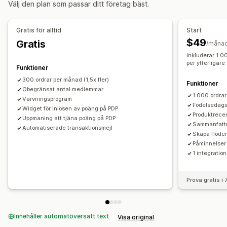
Välj den plan som passar ditt företag bäst.
Positiva recensioner
Höjdpunkter från recensioner
Värdecheck
Belöningar i kassan
Fri frakt
Gratisprodukter
Sammanfattningar av recensioner
Frågor och svar
Provision
Tidig åtkomst
Exklusiv åtkomst
Gratis för alltid
Start
Produktgrupper
Medlemsförmåner
Märken
Anpassade belöningar
$49
Gratis
/måna
Metoder för insamling av recensioner
Inkluderar 1 0
Förfrågningar via e-post
Hänvisningar
Import och export
per ytterligare
Funktioner
Migrering av recensioner
Syndikering av recensioner
300 ordrar per månad (1,5x fler)
Funktioner
Automatiseringar
Obegränsat antal medlemmar
Anpassade förfrågningar
1 000 ordrar
Värvningsprogram
Födelsedags
Widget för inlösen av poäng på PDP
Produktrece
Uppmaning att tjäna poäng på PDP
Sammanfattn
Automatiserade transaktionsmejl
Skapa flöde
Påminnelser
1 integration
Prova gratis i
Innehåller automatöversatt text
Visa original