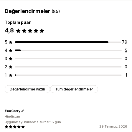
Değerlendirmeler
(85)
Toplam puan
4,8
5
79
4
5
3
0
2
0
1
1
Değerlendirme yazın
Tüm değerlendirmeler
EcoCarry
Hindistan
Uygulamayı kullanma süresi:18 gün
29 Temmuz 2026