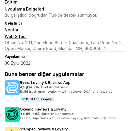
Eğitim
Uygulama Belgeleri
Bu geliştirici doğrudan Türkçe destek sunmuyor.
Geliştirici
Nector
Web Sitesi
Office No. 201, 2nd Floor, Shreeji Chambers, Tata Road No. 2,
Opera House, Charni Road, Mumbai, MH, 400004, IN
Yayınlanma
30 Eylül 2022
Buna benzer diğer uygulamalar
Ryviu: Loyalty & Reviews App
5 yıldız üzerinden
4,9
(483)
•
Ücretsiz plan mevcut
toplam 483 değerlendirme
Build trust, grow loyalty — with reviews, Q&A, and rewards
Built for Shopify
Okendo: Reviews & Loyalty
5 yıldız üzerinden
4,9
(1.315)
•
Ücretsiz plan mevcut
toplam 1315 değerlendirme
Create Superfans with Reviews, Loyalty, Referrals & Quizzes
Stamped Reviews & Loyalty