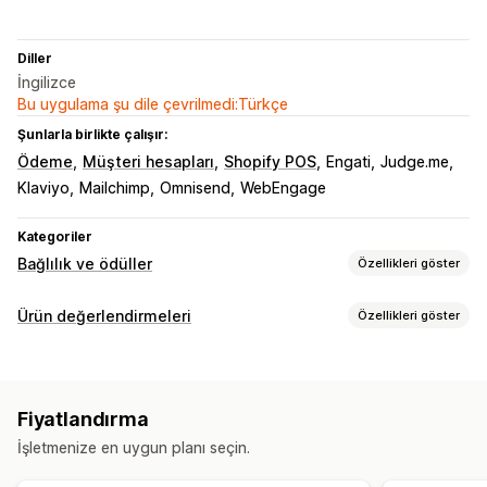
Diller
İngilizce
Bu uygulama şu dile çevrilmedi:Türkçe
Şunlarla birlikte çalışır:
Ödeme
Müşteri hesapları
Shopify POS
Engati
Judge.me
Klaviyo
Mailchimp
Omnisend
WebEngage
Kategoriler
Bağlılık ve ödüller
Özellikleri göster
Program türleri
Ürün değerlendirmeleri
Özellikleri göster
Ödül programları
Üyelikler
VIP kademeleri
Görüntüleme seçenekleri
Yönlendirmeler
Abonelikler
Nakit iade programları
Fotoğraflı değerlendirmeler
Videolu değerlendirmeler
Sunabileceğiniz ödüller
Fiyatlandırma
Yıldız puanları
Döngüsel görünümler
Izgara düzeni
Puanlar
İndirimler
Kuponlar
Hediye kartları
Nakit iadesi
İşletmenize en uygun planı seçin.
Tüm değerlendirmeler sayfası
En iyi değerlendirmeler
Mağaza kredisi
POS ödülleri
Ücretsiz kargo
Öne çıkan değerlendirmeler
Değerlendirme özetleri