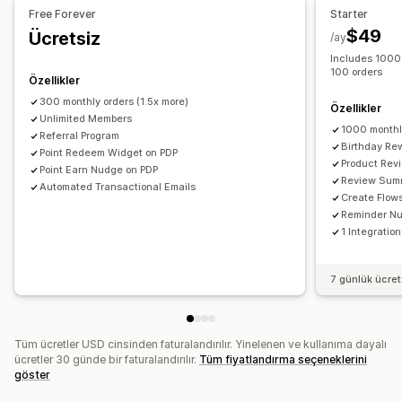
Ücretsiz ürünler
Komisyon
Erken erişim
Özel erişim
Free Forever
Starter
Sorular ve cevaplar
Ürün gruplandırma
Üyelik avantajları
Rozetler
Özel ödüller
$49
Ücretsiz
/ay
Değerlendirmeleri toplama yöntemleri
Includes 1000 
E-posta talepleri
Yönlendirmeler
İçe ve dışa aktarma
100 orders
Özellikler
Değerlendirme geçişi
Değerlendirme dağıtımı
300 monthly orders (1.5x more)
Özellikler
Otomasyonlar
Unlimited Members
Özel talepler
1000 monthl
Referral Program
Birthday Re
Point Redeem Widget on PDP
Product Rev
Point Earn Nudge on PDP
Review Sum
Automated Transactional Emails
Create Flow
Reminder N
1 Integration
7 günlük ücre
Tüm ücretler USD cinsinden faturalandırılır. Yinelenen ve kullanıma dayalı
ücretler 30 günde bir faturalandırılır.
Tüm fiyatlandırma seçeneklerini
göster