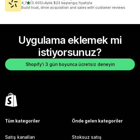
5 yıldız üzerinden
4,7
(3.405)
•
Aylık $23 başlangıç fiyatıyla
toplam 3405 değerlendirme
Build trust, drive acquisition and sales with customer reviews
Uygulama eklemek mi
istiyorsunuz?
Shopify'ı 3 gün boyunca ücretsiz deneyin
Tüm kategoriler
Önde gelen kategoriler
Satış kanalları
Stoksuz satış