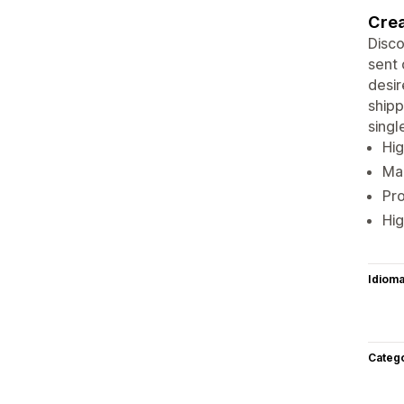
Crea
Disco
sent 
desir
shipp
singl
Hig
Man
Pro
Hig
Idiom
Categ