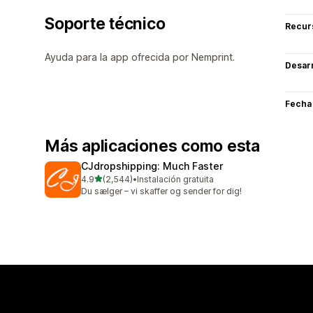
Soporte técnico
Recur
Ayuda para la app ofrecida por Nemprint.
Desarr
Fecha
Más aplicaciones como esta
CJdropshipping: Much Faster
de 5 estrellas
4.9
(2,544)
•
Instalación gratuita
2544 reseñas en total
Du sælger – vi skaffer og sender for dig!