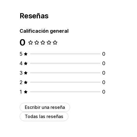
Reseñas
Calificación general
0
5
0
4
0
3
0
2
0
1
0
Escribir una reseña
Todas las reseñas