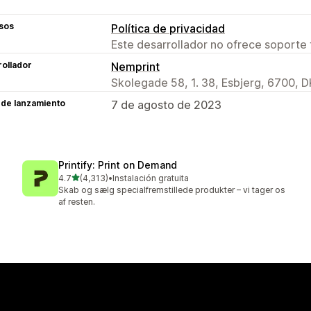
sos
Política de privacidad
Este desarrollador no ofrece soporte 
ollador
Nemprint
Skolegade 58, 1. 38, Esbjerg, 6700, D
 de lanzamiento
7 de agosto de 2023
Printify: Print on Demand
de 5 estrellas
4.7
(4,313)
•
Instalación gratuita
4313 reseñas en total
Skab og sælg specialfremstillede produkter – vi tager os
af resten.