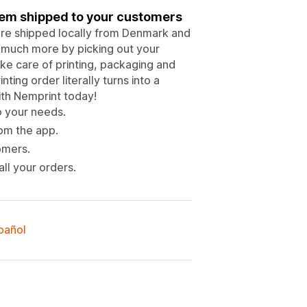
hem shipped to your customers
re shipped locally from Denmark and
d much more by picking out your
ake care of printing, packaging and
ting order literally turns into a
ith Nemprint today!
o your needs.
om the app.
omers.
ll your orders.
spañol