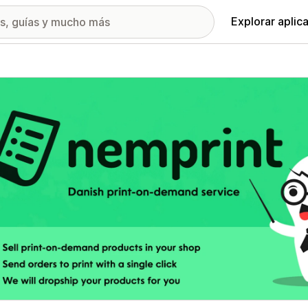
Explorar aplic
ía de imágenes destacadas