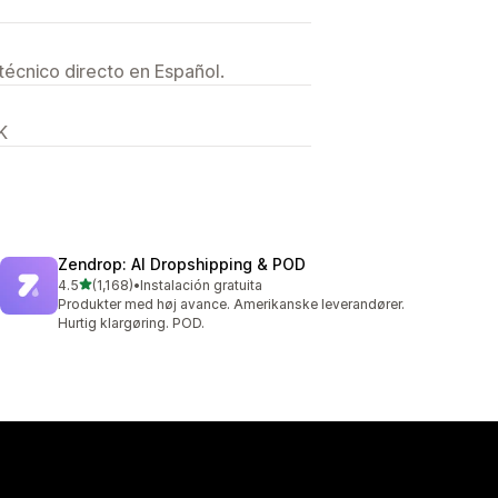
técnico directo en Español.
K
Zendrop: AI Dropshipping & POD
de 5 estrellas
4.5
(1,168)
•
Instalación gratuita
1168 reseñas en total
Produkter med høj avance. Amerikanske leverandører.
Hurtig klargøring. POD.