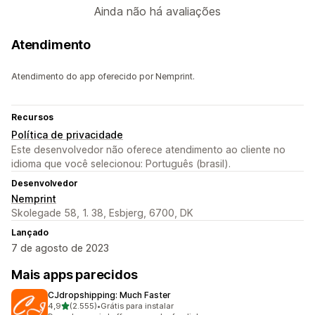
Ainda não há avaliações
Atendimento
Atendimento do app oferecido por Nemprint.
Recursos
Política de privacidade
Este desenvolvedor não oferece atendimento ao cliente no
idioma que você selecionou: Português (brasil).
Desenvolvedor
Nemprint
Skolegade 58, 1. 38, Esbjerg, 6700, DK
Lançado
7 de agosto de 2023
Mais apps parecidos
CJdropshipping: Much Faster
de 5 estrelas
4,9
(2.555)
•
Grátis para instalar
2555 avaliações ao todo