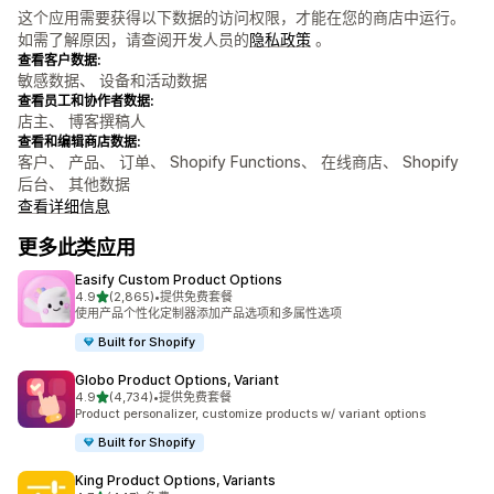
这个应用需要获得以下数据的访问权限，才能在您的商店中运行。
如需了解原因，请查阅开发人员的
隐私政策
。
查看客户数据:
敏感数据、 设备和活动数据
查看员工和协作者数据:
店主、 博客撰稿人
查看和编辑商店数据:
客户、 产品、 订单、 Shopify Functions、 在线商店、 Shopify
后台、 其他数据
查看详细信息
更多此类应用
Easify Custom Product Options
星（满分 5 星）
4.9
(2,865)
•
提供免费套餐
总共 2865 条评论
使用产品个性化定制器添加产品选项和多属性选项
Built for Shopify
Globo Product Options, Variant
星（满分 5 星）
4.9
(4,734)
•
提供免费套餐
总共 4734 条评论
Product personalizer, customize products w/ variant options
Built for Shopify
King Product Options, Variants