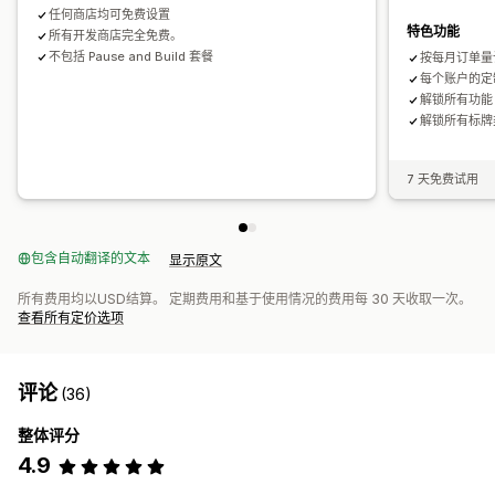
任何商店均可免费设置
特色功能
所有开发商店完全免费。
不包括 Pause and Build 套餐
按每月订单量
每个账户的定
解锁所有功能
解锁所有标牌
7 天免费试用
包含自动翻译的文本
显示原文
所有费用均以USD结算。 定期费用和基于使用情况的费用每 30 天收取一次。
查看所有定价选项
评论
(36)
整体评分
4.9