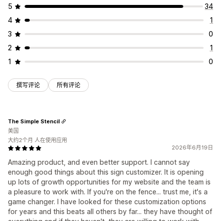
5
34
4
1
3
0
2
1
1
0
撰写评论
所有评论
The Simple Stencil
美国
大约2个月 人在使用应用
2026年6月19日
Amazing product, and even better support. I cannot say
enough good things about this sign customizer. It is opening
up lots of growth opportunities for my website and the team is
a pleasure to work with. If you're on the fence... trust me, it's a
game changer. I have looked for these customization options
for years and this beats all others by far... they have thought of