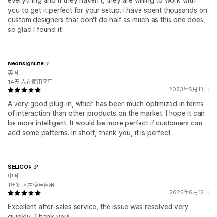
everything and if they haven't, they are willing to work with
you to get it perfect for your setup. I have spent thousands on
custom designers that don't do half as much as this one does,
so glad I found it!
NeonsignLife
英国
14天 人在使用应用
2023年8月18日
A very good plug-in, which has been much optimized in terms
of interaction than other products on the market. I hope it can
be more intelligent. It would be more perfect if customers can
add some patterns. In short, thank you, it is perfect
SELICOR
中国
1年多 人在使用应用
2025年6月12日
Excellent after-sales service, the issue was resolved very
quickly. Thank you!