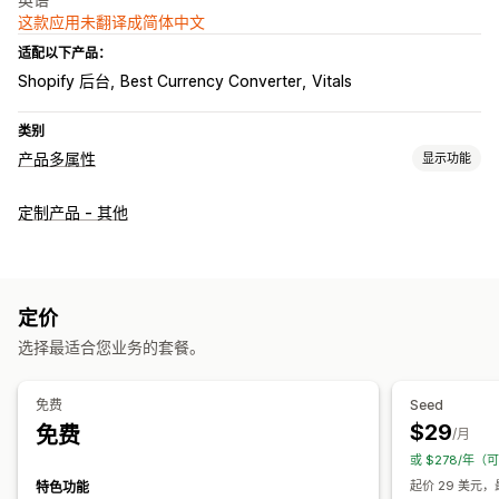
这款应用未翻译成简体中文
适配以下产品：
Shopify 后台
Best Currency Converter
Vitals
类别
产品多属性
显示功能
自定义
定制产品 - 其他
复选框
样本
条件逻辑
字体
日期
尺寸
下拉菜单
文件上传
数字
单选按钮
自定义文本
自定义 CSS
预览
定价
定价
批量定价
条件定价
自定义定价
动态定价
折扣选项
分层定价
选择最适合您业务的套餐。
附加费用
免费
Seed
$29
免费
/月
或 $278/年（
起价 29 美元，
特色功能