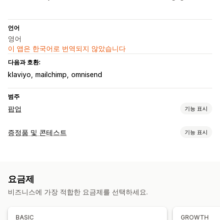
언어
영어
이 앱은 한국어로 번역되지 않았습니다
다음과 호환:
klaviyo
mailchimp
omnisend
범주
팝업
기능 표시
팝업 유형
증정품 및 콘테스트
기능 표시
판매 팝업
이메일 팝업
이탈 의도
할인
당첨 룰렛 돌리기
양식
캠페인 유형
배너
공지 사항
게임
설문조사
퀴즈
경고 팝업
리뷰 팝업
즉석 당첨
구매 후
돌려서 당첨 확인
게임
사용자 지정 팝업
요금제
제출 관리
팝업 관리
비즈니스에 가장 적합한 요금제를 선택하세요.
자동 입력
설문조사 보상
구독 참여
자동 당첨 선택
이메일 확인
편집기 도구
템플릿
이메일 캡처 목록
트리거 및 규칙
자동화
분석
타게팅
보고
BASIC
GROWTH