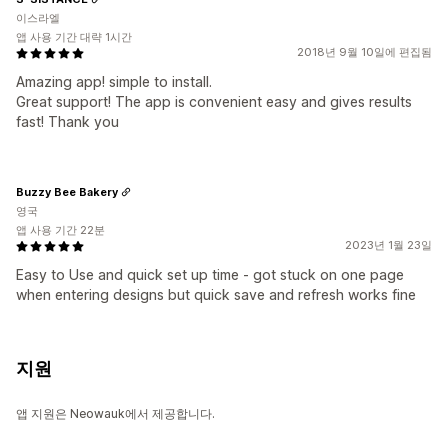
이스라엘
앱 사용 기간 대략 1시간
2018년 9월 10일에 편집됨
Amazing app! simple to install.
Great support! The app is convenient easy and gives results
fast! Thank you
Buzzy Bee Bakery
영국
앱 사용 기간 22분
2023년 1월 23일
Easy to Use and quick set up time - got stuck on one page
when entering designs but quick save and refresh works fine
지원
앱 지원은 Neowauk에서 제공합니다.