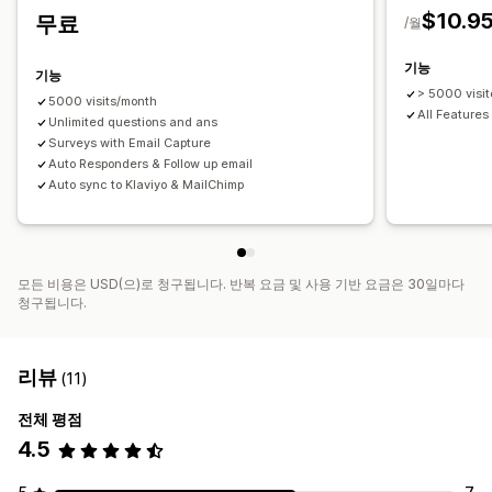
$10.9
무료
맞춤 설정
/월
브랜딩
할인 코드
양식 필드
사후 입력 이메일
여러 언어
기능
기능
> 5000 visit
5000 visits/month
All Features
Unlimited questions and ans
Surveys with Email Capture
Auto Responders & Follow up email
Auto sync to Klaviyo & MailChimp
모든 비용은 USD(으)로 청구됩니다. 반복 요금 및 사용 기반 요금은 30일마다
청구됩니다.
리뷰
(11)
전체 평점
4.5