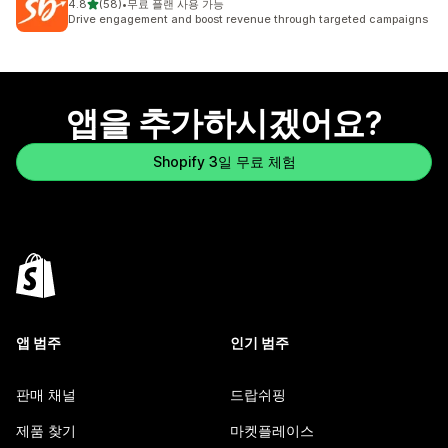
별 5개 중
4.8
(58)
•
무료 플랜 사용 가능
총 리뷰 58개
Drive engagement and boost revenue through targeted campaigns
앱을 추가하시겠어요?
Shopify 3일 무료 체험
앱 범주
인기 범주
판매 채널
드랍쉬핑
제품 찾기
마켓플레이스