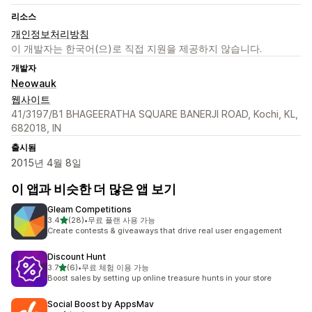
리소스
개인정보처리방침
이 개발자는 한국어(으)로 직접 지원을 제공하지 않습니다.
개발자
Neowauk
웹사이트
41/3197/B1 BHAGEERATHA SQUARE BANERJI ROAD, Kochi, KL,
682018, IN
출시됨
2015년 4월 8일
이 앱과 비슷한 더 많은 앱 보기
Gleam Competitions
별 5개 중
3.4
(28)
•
무료 플랜 사용 가능
총 리뷰 28개
Create contests & giveaways that drive real user engagement
Discount Hunt
별 5개 중
3.7
(6)
•
무료 체험 이용 가능
총 리뷰 6개
Boost sales by setting up online treasure hunts in your store
Social Boost by AppsMav