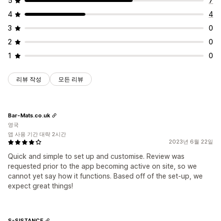
5
7
4
4
3
0
2
0
1
0
리뷰 작성
모든 리뷰
Bar-Mats.co.uk
영국
앱 사용 기간 대략 2시간
2023년 6월 22일
Quick and simple to set up and customise. Review was
requested prior to the app becoming active on site, so we
cannot yet say how it functions. Based off of the set-up, we
expect great things!
S-SISTANCE