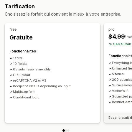
Commandes
Pop-ups
Enregistrements
Sondages
Tarification
Éditeur avec fonction de glisser-déposer
Personnalisation
Choisissez le forfait qui convient le mieux à votre entreprise.
Formulaires intégrés
Importations de fichiers
Modèles
Éditeur avec fonction de glisser-déposer
Page multiple
Pop-ups
Planification
Multilingue
Police et couleur
Champs personnalisés
free
pro
Types de sondages
CSS personnalisées
JavaScript personnalisé
$4.99
Gratuite
/ mo
Satisfaction client
Étude de marché
Formulaires intégrés
Modèles d’e-mails
Multilingue
ou $49.99/an 
Retour d’expérience sur les produits
Logique conditionnelle
Case à cocher RGPD
Fonctionnalités
Fonctionnalit
1 form
Gestion des soumissions
Gestion des données
Everything i
10 fields
E-mail
Exportation des données
CAPTCHA
Réponses aux e-mails
Exportation des données
Unlimited fi
65 submissions monthly
5 forms
File upload
Historique
CAPTCHA
200 submiss
reCAPTCHA V2 or V3
Submissions
Recipient emails depending on input
Visitor's IP
Multistep form
Submitted p
Conditional logic
Restrict dat
Essai gratuit d