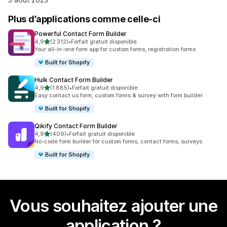
Plus d’applications comme celle-ci
Powerful Contact Form Builder
étoile(s) sur 5
4,9
(2 312)
•
Forfait gratuit disponible
2312 avis au total
Your all-in-one form app for custom forms, registration forms
Built for Shopify
Hulk Contact Form Builder
étoile(s) sur 5
4,9
(1 885)
•
Forfait gratuit disponible
1885 avis au total
Easy contact us form, custom forms & survey with form builder
Built for Shopify
Qikify Contact Form Builder
étoile(s) sur 5
4,9
(409)
•
Forfait gratuit disponible
409 avis au total
No-code form builder for custom forms, contact forms, surveys
Built for Shopify
Vous souhaitez ajouter une
application ?