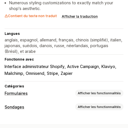
Numerous styling customizations to exactly match your
shop's aesthetic.
Contient du texte non traduit
Afficher la traduction
Langues
anglais, espagnol, allemand, français, chinois (simplifié), italien,
japonais, suédois, danois, russe, néerlandais, portugais
(Brésil), et arabe
Fonctionne avec
Interface administrateur Shopify
Active Campaign
Klaviyo
Mailchimp
Omnisend
Stripe
Zapier
Catégories
Formulaires
Afficher les fonctionnalités
Types de formulaires
Sondages
Afficher les fonctionnalités
Applications
Contacts
Personnalisé
Retour d’expérience
Personnalisation du formulaire
Importations de fichiers
Étapes multiples
Newsletters
Logique conditionnelle
Styles personnalisés