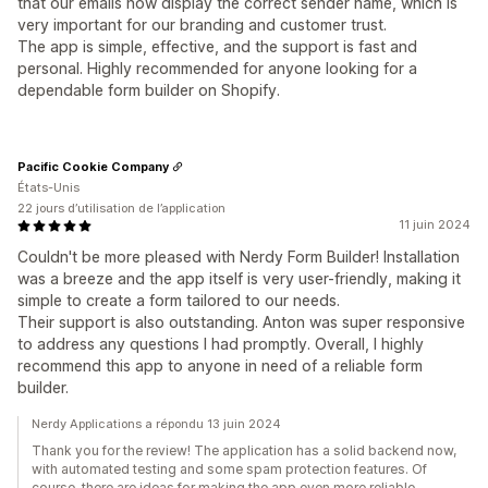
that our emails now display the correct sender name, which is
very important for our branding and customer trust.
The app is simple, effective, and the support is fast and
personal. Highly recommended for anyone looking for a
dependable form builder on Shopify.
Pacific Cookie Company
États-Unis
22 jours d’utilisation de l’application
11 juin 2024
Couldn't be more pleased with Nerdy Form Builder! Installation
was a breeze and the app itself is very user-friendly, making it
simple to create a form tailored to our needs.
Their support is also outstanding. Anton was super responsive
to address any questions I had promptly. Overall, I highly
recommend this app to anyone in need of a reliable form
builder.
Nerdy Applications a répondu 13 juin 2024
Thank you for the review! The application has a solid backend now,
with automated testing and some spam protection features. Of
course, there are ideas for making the app even more reliable.