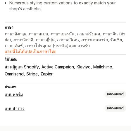
Numerous styling customizations to exactly match your
shop's aesthetic.
ภาษา
ภาษาอังกฤษ, ภาษาสเปน, ภาษาเยอรมัน, ภาษาฝรั่งเศส, ภาษาจีน (ตัว
ย่อ), ภาษาอิตาลี, ภาษาญี่ปุ่น, ภาษาสวีเดน, ภาษาเดนมาร์ก, รัสเซีย,
ภาษาดัตช์, ภาษาโปรตุเกส (บราซิล)และ อาหรับ
แอปนี้ไม่ได้แปลเป็นภาษาไทย
ใช้ได้กับ
ส่วนผู้ดูแล Shopify
Active Campaign
Klaviyo
Mailchimp
Omnisend
Stripe
Zapier
ประเภท
แบบฟอร์ม
แสดงฟีเจอร์
ประเภทแบบฟอร์ม
แบบสำรวจ
แสดงฟีเจอร์
แอปพลิเคชัน
รายชื่อผู้ติดต่อ
ที่กำหนดเอง
ความคิดเห็น
การปรับแต่งแบบฟอร์ม
การอัปโหลดไฟล์
หลายขั้นตอน
จดหมายข่าว
คำสั่งซื้อ
ป๊อปอัพ
ตรรกะแบบมีเงื่อนไข
สไตล์ที่กำหนดเอง
การลงทะเบียน
แบบสำรวจ