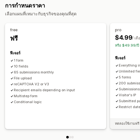
การกำหนดราคา
เครื่องมือแก้ไขแบบลากและวาง
แบบฟอร์มที่ฝัง
การอัปโหลดไฟล์
การปรับแต่ง
เลือกแผนที่เหมาะกับธุรกิจของคุณที่สุด
เทมเพลต
หลายหน้า
ป๊อปอัพ
การกำหนดเวลา
หลายภาษา
เครื่องมือแก้ไขแบบลากและวาง
แบบอักษรและสี
ช่องที่กำหนดเอง
ประเภทการสำรวจ
CSS ที่กำหนดเอง
JavaScript ที่กำหนดเอง
แบบฟอร์มที่ฝัง
free
pro
คะแนนความพึงพอใจของลูกค้า
การวิจัยการตลาด
เทมเพลตอีเมล
หลายภาษา
ตรรกะแบบมีเงื่อนไข
$4.99
ฟรี
/ เดื
ความคิดเห็นเกี่ยวกับสินค้า
ช่องทำเครื่องหมาย GDPR
หรือ $49.99/ปี
ฟีเจอร์
การจัดการการส่ง
การจัดการข้อมูล
ฟีเจอร์
1 form
อีเมล
การส่งออกข้อมูล
CAPTCHA
การตอบกลับอีเมล
การส่งออกข้อมูล
ประวัติ
CAPTCHA
Everything i
10 fields
Unlimited fi
65 submissions monthly
5 forms
File upload
200 submiss
reCAPTCHA V2 or V3
Submissions
Recipient emails depending on input
Visitor's IP
Multistep form
Submitted p
Conditional logic
Restrict dat
ทดลองใช้งานฟรี 