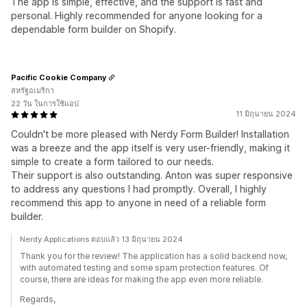
The app is simple, effective, and the support is fast and
personal. Highly recommended for anyone looking for a
dependable form builder on Shopify.
Pacific Cookie Company
สหรัฐอเมริกา
22 วัน ในการใช้แอป
11 มิถุนายน 2024
Couldn't be more pleased with Nerdy Form Builder! Installation
was a breeze and the app itself is very user-friendly, making it
simple to create a form tailored to our needs.
Their support is also outstanding. Anton was super responsive
to address any questions I had promptly. Overall, I highly
recommend this app to anyone in need of a reliable form
builder.
Nerdy Applications ตอบแล้ว 13 มิถุนายน 2024
Thank you for the review! The application has a solid backend now,
with automated testing and some spam protection features. Of
course, there are ideas for making the app even more reliable.
Regards,