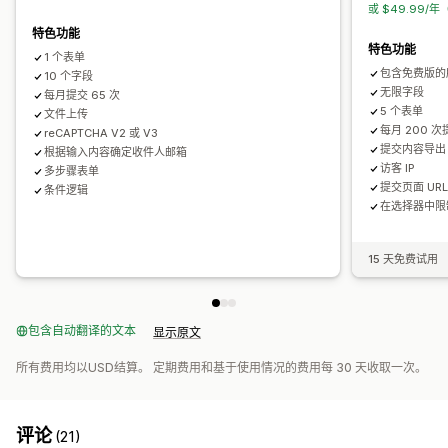
或 $49.99/年
电子邮件
数据导出
验证码
电子邮件回复
数据导出
历史记录
验证码
特色功能
特色功能
1 个表单
包含免费版的
10 个字段
无限字段
每月提交 65 次
5 个表单
文件上传
每月 200 次
reCAPTCHA V2 或 V3
提交内容导出
根据输入内容确定收件人邮箱
访客 IP
多步骤表单
提交页面 UR
条件逻辑
在选择器中限
15 天免费试用
包含自动翻译的文本
显示原文
所有费用均以USD结算。 定期费用和基于使用情况的费用每 30 天收取一次。
评论
(21)