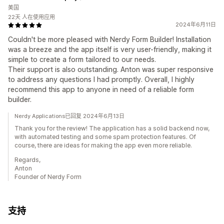
美国
22天 人在使用应用
2024年6月11日
Couldn't be more pleased with Nerdy Form Builder! Installation
was a breeze and the app itself is very user-friendly, making it
simple to create a form tailored to our needs.
Their support is also outstanding. Anton was super responsive
to address any questions I had promptly. Overall, I highly
recommend this app to anyone in need of a reliable form
builder.
Nerdy Applications已回复 2024年6月13日
Thank you for the review! The application has a solid backend now,
with automated testing and some spam protection features. Of
course, there are ideas for making the app even more reliable.
Regards,
Anton
Founder of Nerdy Form
支持