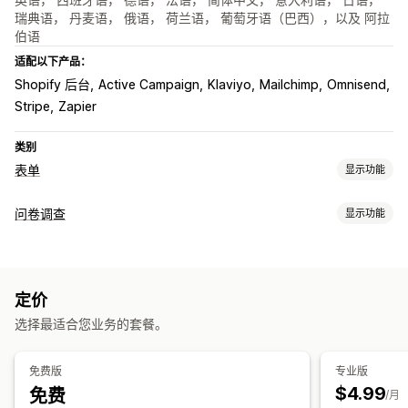
瑞典语， 丹麦语， 俄语， 荷兰语， 葡萄牙语（巴西），以及 阿拉
伯语
适配以下产品：
Shopify 后台
Active Campaign
Klaviyo
Mailchimp
Omnisend
Stripe
Zapier
类别
表单
显示功能
表单类型
问卷调查
显示功能
申请
联系人
自定义
反馈
文件上传
多个步骤
新闻通讯
订单
表单自定义
弹出窗口
注册
问卷调查
条件逻辑
自定义样式
拖放式编辑器
嵌入式表单
文件上传
模板
自定义
定价
多页面
弹出窗口
安排日程
多语言
拖放式编辑器
字体和颜色
自定义字段
自定义 CSS
选择最适合您业务的套餐。
问卷类型
自定义 JavaScript
嵌入式表单
电子邮件模板
多语言
条件逻辑
客户满意度
市场调查
产品反馈
GDPR 复选框
免费版
专业版
$4.99
免费
提交管理
/月
数据管理