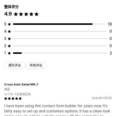
整体评分
4.9
5
19
4
0
3
0
2
0
1
2
撰写评论
所有评论
Cross Auto Detail NW
美国
12个月 人在使用应用
2025年11月7日
I have been using this contact form builder for years now. It's
fairly easy to set up and customize options. It has a clean look