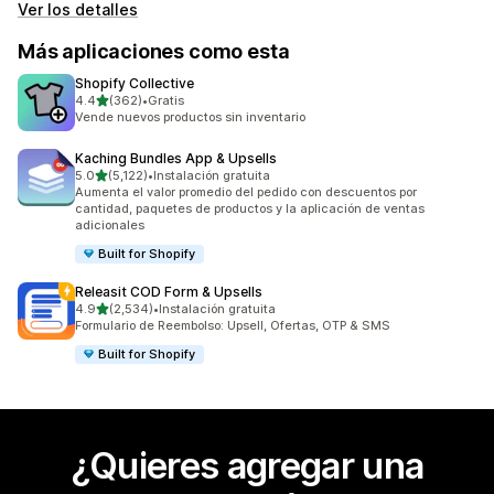
Ver los detalles
Más aplicaciones como esta
Shopify Collective
de 5 estrellas
4.4
(362)
•
Gratis
362 reseñas en total
Vende nuevos productos sin inventario
Kaching Bundles App & Upsells
de 5 estrellas
5.0
(5,122)
•
Instalación gratuita
5122 reseñas en total
Aumenta el valor promedio del pedido con descuentos por
cantidad, paquetes de productos y la aplicación de ventas
adicionales
Built for Shopify
Releasit COD Form & Upsells
de 5 estrellas
4.9
(2,534)
•
Instalación gratuita
2534 reseñas en total
Formulario de Reembolso: Upsell, Ofertas, OTP & SMS
Built for Shopify
¿Quieres agregar una