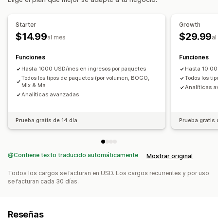
Regalos gratis
Compras conjuntas frecuentes
Descuentos por volumen
Descuentos por niveles
Starter
Growth
$14.99
$29.99
Informes y estadísticas
al mes
al
Prueba A/B
Tasas de clics
Tasas de conversión
Funciones
Funciones
Sugerencias de optimización
Rendimiento del embudo
Hasta 1000 USD/mes en ingresos por paquetes
Hasta 10.00
Todos los tipos de paquetes (por volumen, BOGO,
Todos los ti
Mix & Ma
Analíticas 
Analíticas avanzadas
Prueba gratis de 14 día
Prueba gratis 
Contiene texto traducido automáticamente
Mostrar original
Todos los cargos se facturan en USD. Los cargos recurrentes y por uso
se facturan cada 30 días.
Reseñas