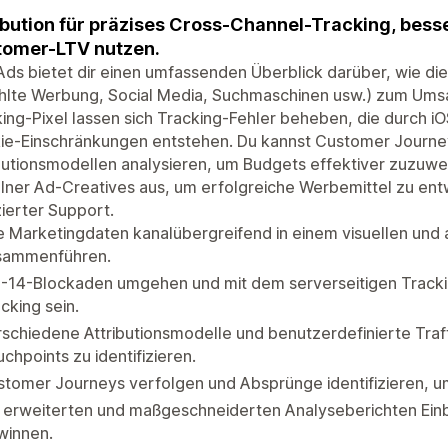
ibution für präzises Cross-Channel-Tracking, bes
omer-LTV nutzen.
ds bietet dir einen umfassenden Überblick darüber, wie di
lte Werbung, Social Media, Suchmaschinen usw.) zum Umsat
ing-Pixel lassen sich Tracking-Fehler beheben, die durch 
ie-Einschränkungen entstehen. Du kannst Customer Journe
butionsmodellen analysieren, um Budgets effektiver zuzuw
lner Ad-Creatives aus, um erfolgreiche Werbemittel zu entw
ierter Support.
e Marketingdaten kanalübergreifend in einem visuellen un
sammenführen.
-14-Blockaden umgehen und mit dem serverseitigen Trackin
cking sein.
schiedene Attributionsmodelle und benutzerdefinierte Tra
chpoints zu identifizieren.
tomer Journeys verfolgen und Absprünge identifizieren, u
 erweiterten und maßgeschneiderten Analyseberichten Einb
winnen.