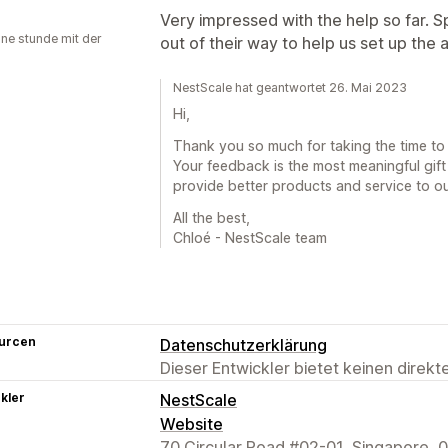
Very impressed with the help so far. 
ine stunde mit der
out of their way to help us set up the 
NestScale hat geantwortet 26. Mai 2023
Hi,
Thank you so much for taking the time to
Your feedback is the most meaningful gift
provide better products and service to o
All the best,
Chloé - NestScale team
urcen
Datenschutzerklärung
Dieser Entwickler bietet keinen direk
kler
NestScale
Website
70 Circular Road #02-01, Singapore,