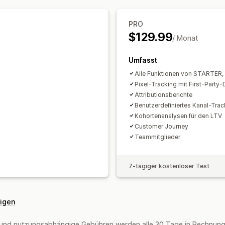
Leistungsverfolgung
Werbeausgabe
Bildmaterial und Berichte
ROI-Analyse
Klickraten
Conversion-
PRO
Analyse-Dashboard
Benutzerdefinie
Dashboards
Impressionszahlen
UTM
$129.99
/ Monat
Berichte für mehrere Shops
Benutzer
Historische Analyse
Umfasst
Alle Funktionen von STARTER,
Pixel-Tracking mit First-Party-
Attributionsberichte
Benutzerdefiniertes Kanal-Trac
Kohortenanalysen für den LTV
Customer Journey
Teammitglieder
7-tägiger kostenloser Test
eigen
und nutzungsabhängige Gebühren werden alle 30 Tage in Rechnung g