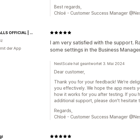
Best regards,
Chloé - Customer Success Manager @Ne
TEABALLS OFFICIAL | TEABALLS Schweiz | Tee ohne Beutel
iz
I am very satisfied with the support.
 mit der App
some settings in the Business Manager. 
NestScale hat geantwortet 3. Mai 2024
Dear customer,
Thank you for your feedback! We're deligh
you effectively. We hope the app meets y
how it works for you after testing. If you
additional support, please don't hesitate 
Regards,
Chloé - Customer Success Manager @Ne
gi