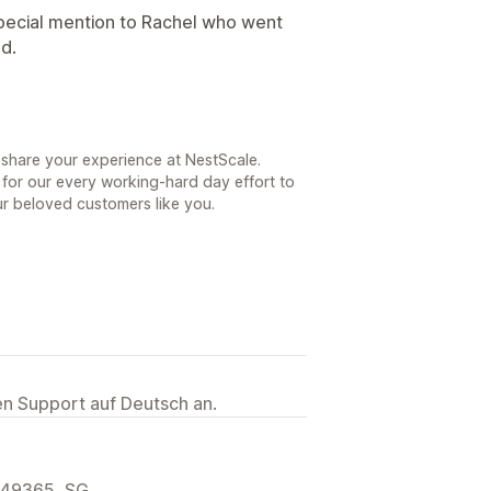
Special mention to Rachel who went
ad.
 share your experience at NestScale.
 for our every working-hard day effort to
ur beloved customers like you.
ten Support auf Deutsch an.
 049365, SG