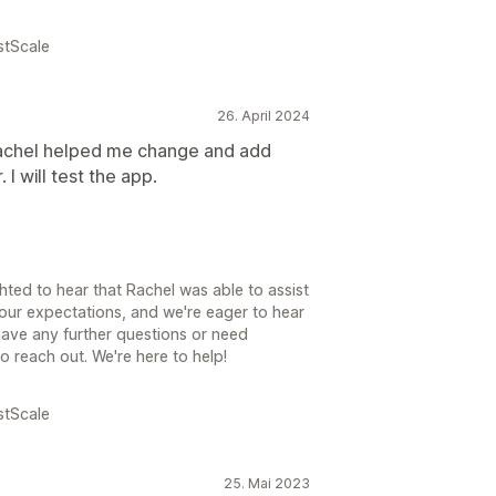
stScale
26. April 2024
 Rachel helped me change and add
I will test the app.
ted to hear that Rachel was able to assist
our expectations, and we're eager to hear
 have any further questions or need
to reach out. We're here to help!
stScale
25. Mai 2023