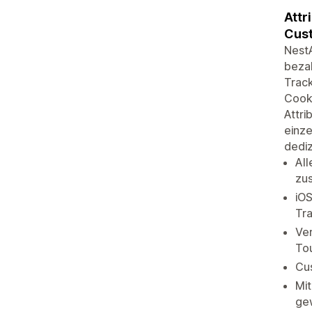
Attr
Cust
NestA
bezah
Track
Cook
Attri
einze
dediz
All
zu
iOS
Tra
Ver
Tou
Cus
Mit
ge