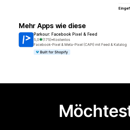
Eingef
Mehr Apps wie diese
Parkour: Facebook Pixel & Feed
von 5 Sternen
5,0
(175)
•
Kostenlos
175 Rezensionen insgesamt
Facebook-Pixel & Meta-Pixel (CAPI) mit Feed & Katalog
Built for Shopify
Möchtest