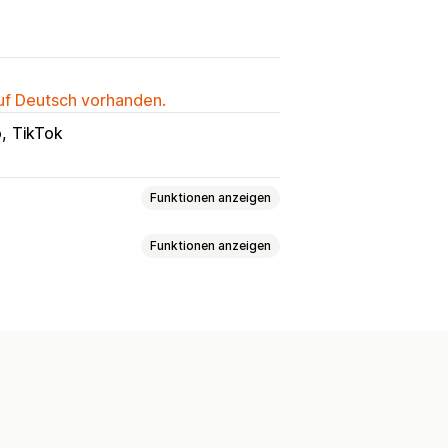
auf Deutsch vorhanden.
o
TikTok
Funktionen anzeigen
Funktionen anzeigen
gruppen
grafie
Standortabhängig
ing
Wiederholungsfilterung
tenanalyse
nzeigen
Pixel-Verwaltung
nblicke
Kaufverfolgung
-Tracking