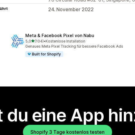
ührt
24. November 2022
Meta & Facebook Pixel von Nabu
von 5 Sternen
5,0
(104)
•
Kostenlose Installation
104 Rezensionen insgesamt
Genaues Meta Pixel Tracking für bessere Facebook Ads
Built for Shopify
 du eine App hi
Shopify 3 Tage kostenlos testen