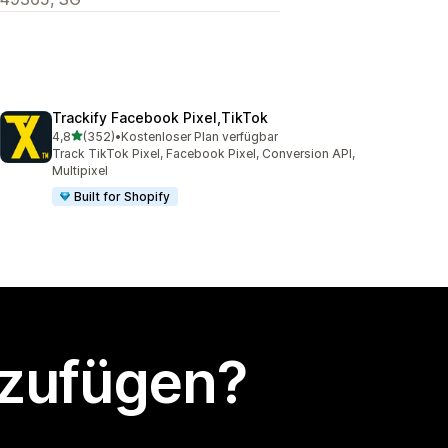
Trackify Facebook Pixel,TikTok
von 5 Sternen
4,8
(352)
•
Kostenloser Plan verfügbar
352 Rezensionen insgesamt
Track TikTok Pixel, Facebook Pixel, Conversion API,
Multipixel
Built for Shopify
nzufügen?