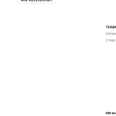
Schwe
2 tage
Attran