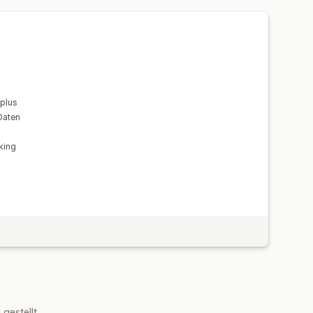
n
Interaktionskennzahlen
Tracking
Kosten pro Akquisition
rte Dashboards
-Zuordnung
Traffic-Quelle
definierte Berichte
 plus
Daten
king
estellt.