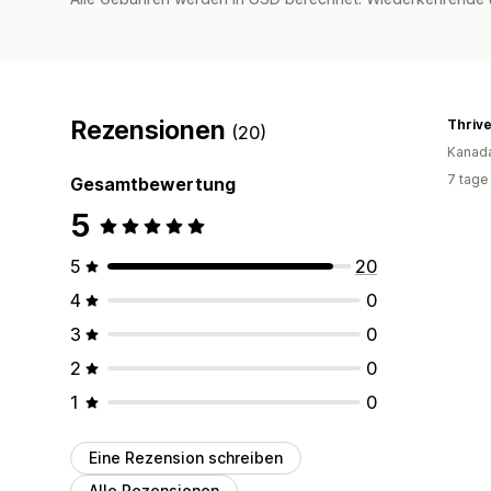
Rezensionen
Thrive
(20)
Kanad
7 tage
Gesamtbewertung
5
5
20
4
0
3
0
2
0
1
0
Eine Rezension schreiben
Alle Rezensionen