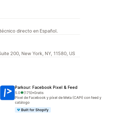
técnico directo en Español.
uite 200, New York, NY, 11580, US
Parkour: Facebook Pixel & Feed
de 5 estrellas
5.0
(175)
•
Gratis
175 reseñas en total
Píxel de Facebook y píxel de Meta (CAPI) con feed y
catálogo
Built for Shopify