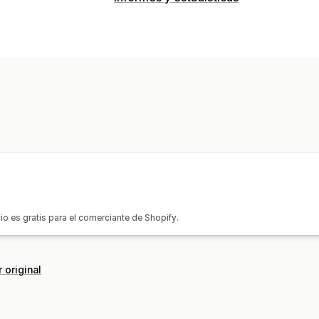
Comportamiento de los clientes
Seguimiento en tiempo real
Seguimie
Marketing y ventas
Atribución de marketing
Informes y e
Información útil de ganancias
Seguim
Imágenes e informes
Panel de control de informes y estadí
Paneles de control personalizados
In
Análisis comparativo
Informes perso
cio es gratis para el comerciante de Shopify.
Previsión
Notificaciones
 original