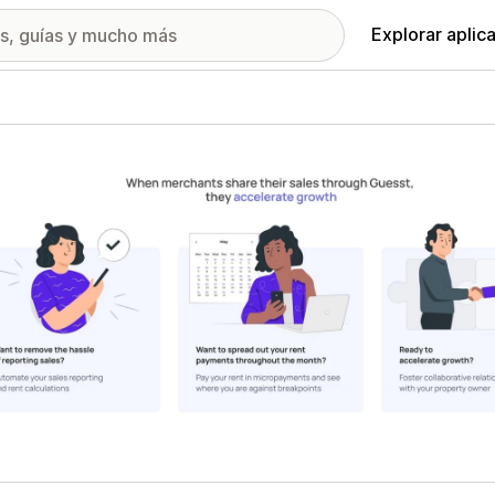
Explorar aplic
ía de imágenes destacadas