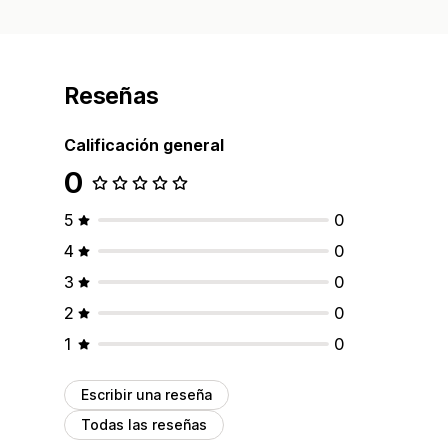
Reseñas
Calificación general
0
5
0
4
0
3
0
2
0
1
0
Escribir una reseña
Todas las reseñas