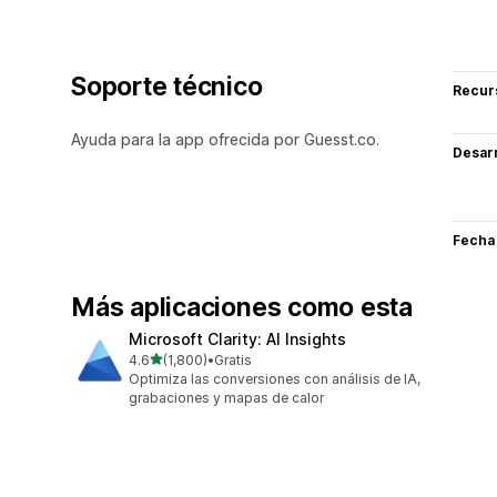
Soporte técnico
Recur
Ayuda para la app ofrecida por Guesst.co.
Desarr
Fecha
Más aplicaciones como esta
Microsoft Clarity: AI Insights
de 5 estrellas
4.6
(1,800)
•
Gratis
1800 reseñas en total
Optimiza las conversiones con análisis de IA,
grabaciones y mapas de calor