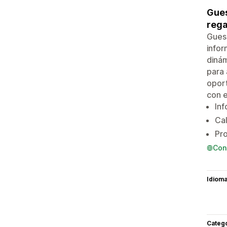
Gues
rega
Guess
infor
dinám
para 
oport
con e
Inf
Cal
Pro
Con
Idiom
Categ