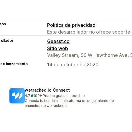
sos
Política de privacidad
Este desarrollador no ofrece soporte 
ollador
Guesst.co
Sitio web
Valley Stream, 99 W Hawthorne Ave, S
 de lanzamiento
14 de octubre de 2020
wetracked.io Connect
de 5 estrellas
4.7
(99)
•
Prueba gratis disponible
99 reseñas en total
Conecta tu tienda a la plataforma de seguimiento de
anuncios de wetracked.io