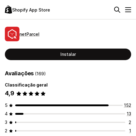
Shopify App Store
netParcel
Instalar
Avaliações
(169)
Classificação geral
4,9
5
152
4
13
3
2
2
1