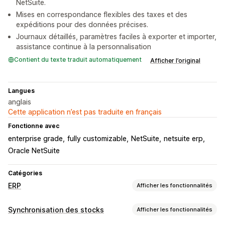
NetSuite.
Mises en correspondance flexibles des taxes et des
expéditions pour des données précises.
Journaux détaillés, paramètres faciles à exporter et importer,
assistance continue à la personnalisation
Contient du texte traduit automatiquement
Afficher l’original
Langues
anglais
Cette application n’est pas traduite en français
Fonctionne avec
enterprise grade
fully customizable
NetSuite
netsuite erp
Oracle NetSuite
Catégories
ERP
Afficher les fonctionnalités
Traitement des commandes
Synchronisation des stocks
Afficher les fonctionnalités
Flux de travail personnalisés
Gestion multi-plateformes