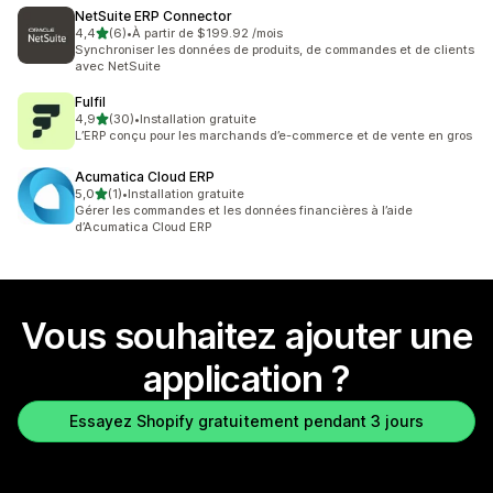
NetSuite ERP Connector
étoile(s) sur 5
4,4
(6)
•
À partir de $199.92 /mois
6 avis au total
Synchroniser les données de produits, de commandes et de clients
avec NetSuite
Fulfil
étoile(s) sur 5
4,9
(30)
•
Installation gratuite
30 avis au total
L’ERP conçu pour les marchands d’e-commerce et de vente en gros
Acumatica Cloud ERP
étoile(s) sur 5
5,0
(1)
•
Installation gratuite
1 avis au total
Gérer les commandes et les données financières à l’aide
d’Acumatica Cloud ERP
Vous souhaitez ajouter une
application ?
Essayez Shopify gratuitement pendant 3 jours