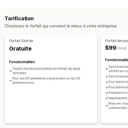
Type de synchronisation
Traitement automatisé
Gestion des livraisons
Commandes
Prix
Variantes
SKU
Multicanale
Manuelle
Traitement des lots
Modification de commande
Tarification
Groupée
En temps réel
Personnalisée
Mises à jour des statuts
Synchronisation des commandes
Choisissez le forfait qui convient le mieux à votre entreprise.
Comptes clients
Notifications et rapports
Mises à jour des commandes
Alertes e-mail
Gestion des stocks
Forfait Starter
Forfait de ba
Rapports d’erreur
Alertes de stock
Synchronisation en temps réel
Multi-sites
$99
Gratuite
/ mois
Importation et exportation de données
Comptabilité et finance
Statut en temps réel
Journaux détaillés
Fonctionnalit
Fonctionnalités
Comptes créditeurs
Comptes débiteurs
Synchronisa
Toutes les fonctionnalités du forfait de base
ventes au c
Bons de commande
Gestion des revenus
activées
Synchronisa
Pour les 50 premières commandes ou les 30
Calcul des taxes
Devises multiples
Flux bidire
premiers jours.
Flux bidirec
Assistance 
Importations
Prise en cha
commandes