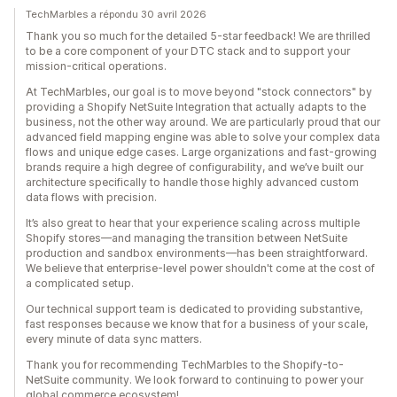
TechMarbles a répondu 30 avril 2026
Thank you so much for the detailed 5-star feedback! We are thrilled
to be a core component of your DTC stack and to support your
mission-critical operations.
At TechMarbles, our goal is to move beyond "stock connectors" by
providing a Shopify NetSuite Integration that actually adapts to the
business, not the other way around. We are particularly proud that our
advanced field mapping engine was able to solve your complex data
flows and unique edge cases. Large organizations and fast-growing
brands require a high degree of configurability, and we’ve built our
architecture specifically to handle those highly advanced custom
data flows with precision.
It’s also great to hear that your experience scaling across multiple
Shopify stores—and managing the transition between NetSuite
production and sandbox environments—has been straightforward.
We believe that enterprise-level power shouldn't come at the cost of
a complicated setup.
Our technical support team is dedicated to providing substantive,
fast responses because we know that for a business of your scale,
every minute of data sync matters.
Thank you for recommending TechMarbles to the Shopify-to-
NetSuite community. We look forward to continuing to power your
global commerce ecosystem!