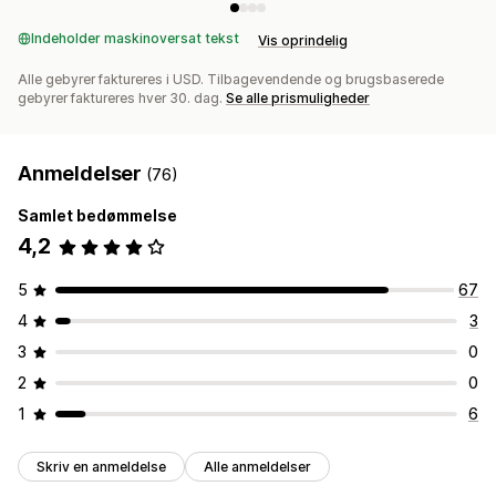
Indeholder maskinoversat tekst
Vis oprindelig
Alle gebyrer faktureres i USD. Tilbagevendende og brugsbaserede
gebyrer faktureres hver 30. dag.
Se alle prismuligheder
Anmeldelser
(76)
Samlet bedømmelse
4,2
5
67
4
3
3
0
2
0
1
6
Skriv en anmeldelse
Alle anmeldelser