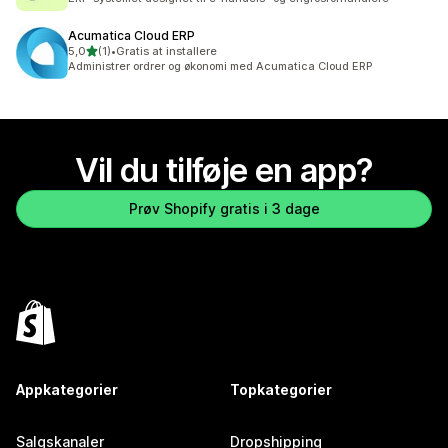
Acumatica Cloud ERP
ud af 5 stjerner
5,0
(1)
•
Gratis at installere
1 anmeldelser i alt
Administrer ordrer og økonomi med Acumatica Cloud ERP
Vil du tilføje en app?
Prøv Shopify gratis i 3 dage
Appkategorier
Topkategorier
Salgskanaler
Dropshipping