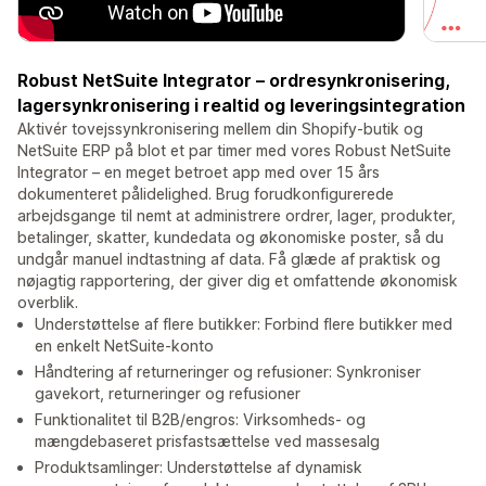
Robust NetSuite Integrator – ordresynkronisering,
lagersynkronisering i realtid og leveringsintegration
Aktivér tovejssynkronisering mellem din Shopify-butik og
NetSuite ERP på blot et par timer med vores Robust NetSuite
Integrator – en meget betroet app med over 15 års
dokumenteret pålidelighed. Brug forudkonfigurerede
arbejdsgange til nemt at administrere ordrer, lager, produkter,
betalinger, skatter, kundedata og økonomiske poster, så du
undgår manuel indtastning af data. Få glæde af praktisk og
nøjagtig rapportering, der giver dig et omfattende økonomisk
overblik.
Understøttelse af flere butikker: Forbind flere butikker med
en enkelt NetSuite-konto
Håndtering af returneringer og refusioner: Synkroniser
gavekort, returneringer og refusioner
Funktionalitet til B2B/engros: Virksomheds- og
mængdebaseret prisfastsættelse ved massesalg
Produktsamlinger: Understøttelse af dynamisk