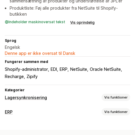
sammensætning af produkter og understøttelse af 3PL'er
Produktliste: Føj alle produkter fra NetSuite til Shopify-
butikken
Indeholder maskinoversat tekst
Vis oprindelig
Sprog
Engelsk
Denne app er ikke oversat til Dansk
Fungerer sammen med
Shopify-administrator
EDI
ERP
NetSuite
Oracle NetSuite
Recharge
Zipify
Kategorier
Lagersynkronisering
Vis funktioner
Synkroniseringstype
ERP
Vis funktioner
Ordrer
Priser
Varianter
SKU’er
Flere butikker
Automatisk
Behandling af ordrer
Realtid
Tilpasset
Tilpassede arbejdsprocesser