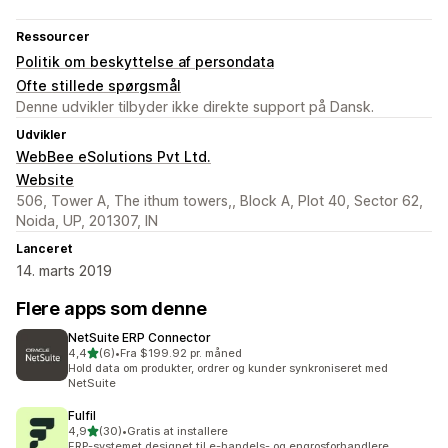
Ressourcer
Politik om beskyttelse af persondata
Ofte stillede spørgsmål
Denne udvikler tilbyder ikke direkte support på Dansk.
Udvikler
WebBee eSolutions Pvt Ltd.
Website
506, Tower A, The ithum towers,, Block A, Plot 40, Sector 62,
Noida, UP, 201307, IN
Lanceret
14. marts 2019
Flere apps som denne
NetSuite ERP Connector
ud af 5 stjerner
4,4
(6)
•
Fra $199.92 pr. måned
6 anmeldelser i alt
Hold data om produkter, ordrer og kunder synkroniseret med
NetSuite
Fulfil
ud af 5 stjerner
4,9
(30)
•
Gratis at installere
30 anmeldelser i alt
ERP-systemet designet til e-handels- og engrosforhandlere