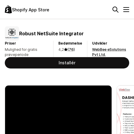
Shopify App Store
Robust NetSuite Integrator
Priser
Bedømmelse
Udvikler
Mulighed for gratis
4,2
(76)
WebBee eSolutions
prøveperiode
Pvt Ltd.
Installér