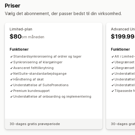
Notifikationer og rapporter
Priser
Administration af flere platforme
Automatisk klargøring
Automatiserede underretninger
Ordreopdateringer
Vælg det abonnement, der passer bedst til din virksomhed.
Leveringsstyring
Batchbehandling
Statusopdateringer
Mailunderretninger
Fejlrapporter
Lagerunderretninger
Ordresynkronisering
Kundekonti
Kundeservice
Dataimport og -eksport
Status i realtid
Limited-plan
Advanced Unl
Lagerstyring
$80
$199.99
om måneden
Synkronisering i realtid
Flere lokationer
Funktioner
Funktioner
Regnskab og økonomi
Standardsynkronisering af ordrer og lager
Alt i Limite
Kreditorer
Debitorer
Købsordrer
Finansiel konsolidering
Synkronisering af klargøringer
Ubegrænset s
Beregning af skat
Avanceret felttilknytning
Multivaluta
Ubegrænset s
NetSuite-standardarbejdsgange
Understøtte
Håndtering af skat
Understøttel
Understøttelse af SuitePromotions
Understøtte
Premium kundesupport
Tilpassede 
Understøttelse af onboarding og implementering
30-dages gratis prøveperiode
30-dages grat