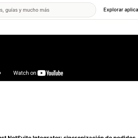
Explorar aplic
ía de imágenes destacadas
st NetSuite Integrator: sincronización de pedidos,