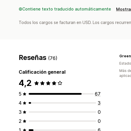
Contiene texto traducido automáticamente
Mostrar
Todos los cargos se facturan en USD. Los cargos recurren
Reseñas
Green 
(76)
Estado
Más de
Calificación general
aplica
4,2
5
67
4
3
3
0
2
0
1
6