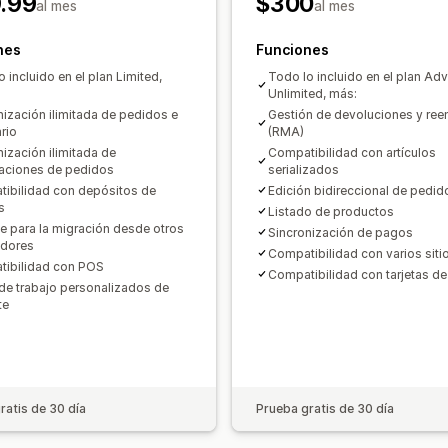
.99
$300
al mes
al mes
Cuentas por pagar
Cuentas por cobr
Consolidación financiera
Cálculo de 
nes
Funciones
 incluido en el plan Limited,
Todo lo incluido en el plan Ad
Unlimited, más:
nización ilimitada de pedidos e
Gestión de devoluciones y re
rio
(RMA)
nización ilimitada de
Compatibilidad con artículos
aciones de pedidos
serializados
ibilidad con depósitos de
Edición bidireccional de pedid
s
Listado de productos
e para la migración desde otros
Sincronización de pagos
adores
Compatibilidad con varios sit
ibilidad con POS
Compatibilidad con tarjetas de
 de trabajo personalizados de
te
ratis de 30 día
Prueba gratis de 30 día