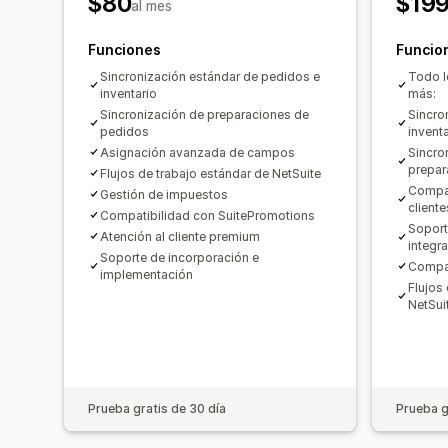
$80
$199
al mes
Funciones
Funcio
Sincronización estándar de pedidos e
Todo lo
inventario
más:
Sincronización de preparaciones de
Sincro
pedidos
inventa
Asignación avanzada de campos
Sincro
prepar
Flujos de trabajo estándar de NetSuite
Compat
Gestión de impuestos
cliente
Compatibilidad con SuitePromotions
Soport
Atención al cliente premium
integr
Soporte de incorporación e
Compat
implementación
Flujos
NetSui
Prueba gratis de 30 día
Prueba g