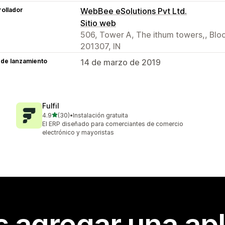
ollador
WebBee eSolutions Pvt Ltd.
Sitio web
506, Tower A, The ithum towers,, Bloc
201307, IN
 de lanzamiento
14 de marzo de 2019
Fulfil
de 5 estrellas
4.9
(30)
•
Instalación gratuita
30 reseñas en total
El ERP diseñado para comerciantes de comercio
electrónico y mayoristas
s agregar una apl