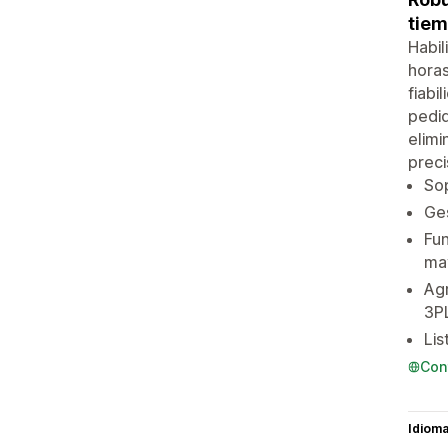
tiem
Habil
horas
fiabi
pedid
elimi
preci
Sop
Ges
Fun
ma
Agr
3P
Lis
Con
Idiom