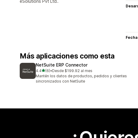
eSolutions Pvt Ltd..
Desarr
Fecha
Más aplicaciones como esta
NetSuite ERP Connector
de 5 estrellas
4.4
(6)
•
Desde $199.92 al mes
6 reseñas en total
Mantén los datos de productos, pedidos y clientes
sincronizados con NetSuite
¿Quiere