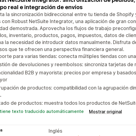
po real e integración de envíos
ita la sincronización bidireccional entre tu tienda de Shopif
 con Robust NetSuite Integrator, una aplicación de gran co
lidad demostrada. Aprovecha los flujos de trabajo preconfig
os, inventario, productos, pagos, impuestos, datos de client
na la necesidad de introducir datos manualmente. Disfruta 
sos que te ofrecen una perspectiva financiera general.
orte para varias tiendas: conecta múltiples tiendas con un
tión de devoluciones y reembolsos: sincroniza tarjetas de
cionalidad B2B y mayorista: precios por empresa y basados 
yor
upación de productos: compatibilidad con la agrupación d
L
tado de productos: muestra todos los productos de NetSuite
tiene texto traducido automáticamente
Mostrar original
as
Inglés