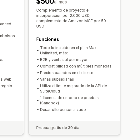
$500
al mes
ar
Pedidos de compra
Complemento de proyecto e
impuestos
Múltiples monedas
incorporación por 2.000 USD,
complemento de Amazon MCF por 50
vanced
USD
embolsos
Funciones
Todo lo incluido en el plan Max
Unlimited, más:
os
B2B y ventas al por mayor
Compatibilidad con múltiples monedas
Precios basados en el cliente
ios web
Varias subsidiarias
 regalo
Utiliza el límite mejorado de la API de
SuiteCloud
1 licencia de entorno de pruebas
(Sandbox)
Desarrollo personalizado
Prueba gratis de 30 día