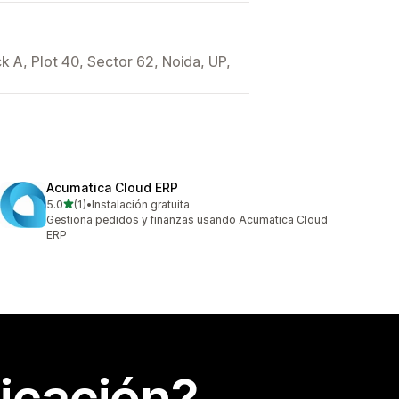
k A, Plot 40, Sector 62, Noida, UP,
Acumatica Cloud ERP
de 5 estrellas
5.0
(1)
•
Instalación gratuita
1 reseñas en total
Gestiona pedidos y finanzas usando Acumatica Cloud
ERP
icación?