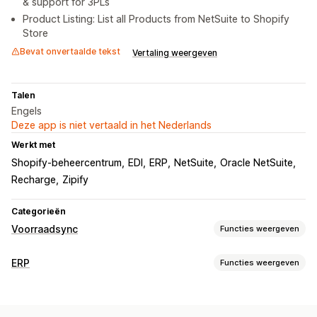
& support for 3PLs
Product Listing: List all Products from NetSuite to Shopify
Store
Bevat onvertaalde tekst
Vertaling weergeven
Talen
Engels
Deze app is niet vertaald in het Nederlands
Werkt met
Shopify-beheercentrum
EDI
ERP
NetSuite
Oracle NetSuite
Recharge
Zipify
Categorieën
Voorraadsync
Functies weergeven
Synchronisatietype
ERP
Functies weergeven
Bestellingen
Prijzen
Varianten
SKU's
Meerdere winkels
Verwerking van bestellingen
Automatisch
Realtime
Aangepast
Aangepaste workflows
Beheer van meerdere platforms