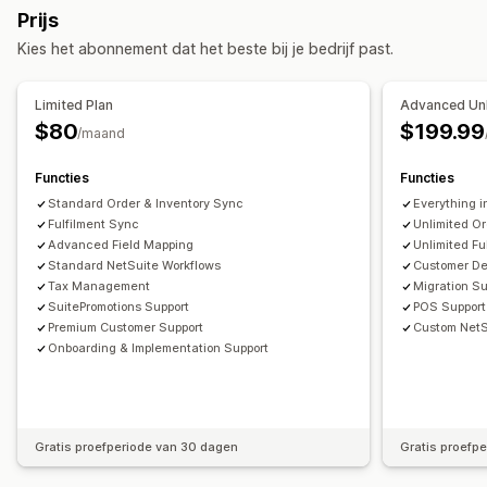
Meldingen en rapporten
Prijs
Automatische fulfilment
Bezorgbeheer
Batchverwerking
Geautomatiseerde meldingen
Updates van bestellingen
Kies het abonnement dat het beste bij je bedrijf past.
Statusupdates
Synchronisatie van bestellingen
E-mailmeldingen
Foutrapporten
Voorraadmeldingen
Klantaccounts
Klantenservice
Gegevensimport en -export
Status in realtime
Limited Plan
Advanced Unl
Voorraadbeheer
$80
$199.99
/maand
Synchronisatie in realtime
Meerdere locaties
Functies
Functies
Boekhouding en financiën
Standard Order & Inventory Sync
Everything i
Crediteuren
Debiteuren
Inkooporders
Fulfilment Sync
Unlimited Or
Financiële consolidatie
Advanced Field Mapping
Belastingberekening
Unlimited Fu
Standard NetSuite Workflows
Customer De
Meerdere valuta
Tax Management
Migration Su
SuitePromotions Support
POS Support
Premium Customer Support
Custom NetS
Onboarding & Implementation Support
Gratis proefperiode van 30 dagen
Gratis proefp