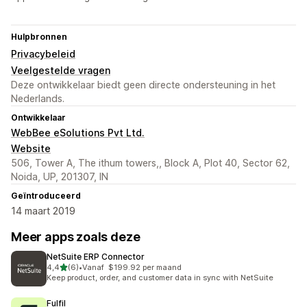
Hulpbronnen
Privacybeleid
Veelgestelde vragen
Deze ontwikkelaar biedt geen directe ondersteuning in het
Nederlands.
Ontwikkelaar
WebBee eSolutions Pvt Ltd.
Website
506, Tower A, The ithum towers,, Block A, Plot 40, Sector 62,
Noida, UP, 201307, IN
Geïntroduceerd
14 maart 2019
Meer apps zoals deze
NetSuite ERP Connector
van 5 sterren
4,4
(6)
•
Vanaf $199.92 per maand
6 recensies in totaal
Keep product, order, and customer data in sync with NetSuite
Fulfil