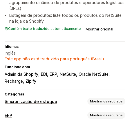
agrupamento dinâmico de produtos e operadores logísticos
(3PLs)
Listagem de produtos: liste todos os produtos do NetSuite
na loja da Shopify
Contém texto traduzido automaticamente
Mostrar original
Idiomas
inglês
Este app não está traduzido para português (Brasil)
Funciona com
Admin da Shopify
EDI
ERP
NetSuite
Oracle NetSuite
Recharge
Zipify
Categorias
Sincronização de estoque
Mostrar os recursos
Tipo de sincronização
ERP
Mostrar os recursos
Pedidos
Preços
Variantes
SKUs
De várias lojas
Processamento de pedidos
Automática
Em tempo real
Personalizada