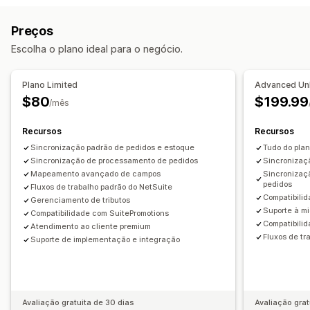
Fluxos de trabalho personalizados
Notificações e relatórios
Preços
Gestão de várias plataformas
Alertas automatizados
Atualizações de pedidos
Escolha o plano ideal para o negócio.
Processamento de pedidos automatizado
Alertas por e-mail
Relatórios de erros
Alertas de estoque
Gestão de entregas
Processamento em lote
Importação e exportação de dados
Status em tempo real
Plano Limited
Advanced Unl
Atualizações de status
Sincronização de pedidos
$80
$199.99
/mês
Contas de cliente
Atendimento ao cliente
Gestão de estoque
Recursos
Recursos
Sincronização em tempo real
Sincronização padrão de pedidos e estoque
De vários locais
Tudo do plan
Sincronização de processamento de pedidos
Sincronizaçã
Contabilidade e finanças
Mapeamento avançado de campos
Sincronizaç
pedidos
Fluxos de trabalho padrão do NetSuite
Contas a pagar
Contas a receber
Pedidos de compra
Compatibilid
Gerenciamento de tributos
Consolidação financeira
Cálculo de tributo
Suporte à mi
Compatibilidade com SuitePromotions
Compatibili
Atendimento ao cliente premium
Em várias moedas
Fluxos de tr
Suporte de implementação e integração
Avaliação gratuita de 30 dias
Avaliação grat