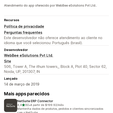
Atendimento do app oferecido por WebBee eSolutions Pvt Ltd..
Recursos
Política de privacidade
Perguntas frequentes
Este desenvolvedor não oferece atendimento ao cliente no
idioma que você selecionou: Português (brasil).
Desenvolvedor
WebBee eSolutions Pvt Ltd.
Site
506, Tower A, The ithum towers,, Block A, Plot 40, Sector 62,
Noida, UP, 201307, IN
Lançado
14 de março de 2019
Mais apps parecidos
NetSuite ERP Connector
de 5 estrelas
4,4
(6)
•
A partir de $199.92/mês
6 avaliações ao todo
Mantenha dados de produtos, pedidos e clientes sincronizados
com o NetSuite