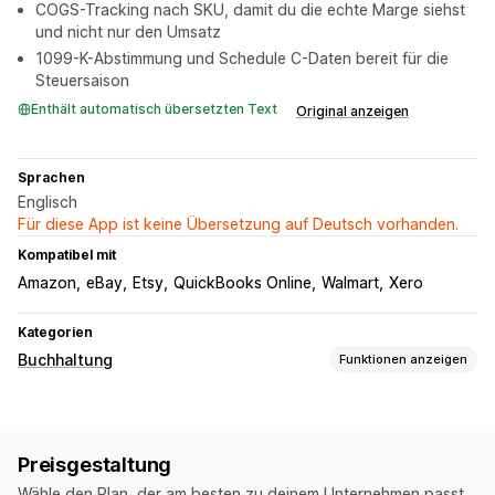
COGS-Tracking nach SKU, damit du die echte Marge siehst
und nicht nur den Umsatz
1099-K-Abstimmung und Schedule C-Daten bereit für die
Steuersaison
Enthält automatisch übersetzten Text
Original anzeigen
Sprachen
Englisch
Für diese App ist keine Übersetzung auf Deutsch vorhanden.
Kompatibel mit
Amazon
eBay
Etsy
QuickBooks Online
Walmart
Xero
Kategorien
Buchhaltung
Funktionen anzeigen
Finanzielle Berichte
Einkommen und Guthaben
Verkäufe und Rückerstattungen
Preisgestaltung
Umsatzsteuer
Benutzerdefinierte Berichte
Wähle den Plan, der am besten zu deinem Unternehmen passt.