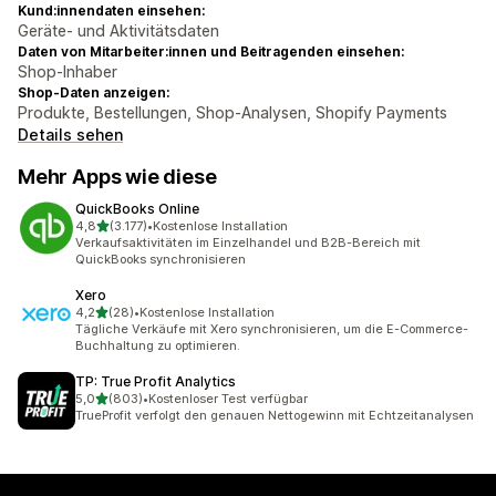
Kund:innendaten einsehen:
Geräte- und Aktivitätsdaten
Daten von Mitarbeiter:innen und Beitragenden einsehen:
Shop-Inhaber
Shop-Daten anzeigen:
Produkte, Bestellungen, Shop-Analysen, Shopify Payments
Details sehen
Mehr Apps wie diese
QuickBooks Online
von 5 Sternen
4,8
(3.177)
•
Kostenlose Installation
3177 Rezensionen insgesamt
Verkaufsaktivitäten im Einzelhandel und B2B-Bereich mit
QuickBooks synchronisieren
Xero
von 5 Sternen
4,2
(28)
•
Kostenlose Installation
28 Rezensionen insgesamt
Tägliche Verkäufe mit Xero synchronisieren, um die E-Commerce-
Buchhaltung zu optimieren.
TP: True Profit Analytics
von 5 Sternen
5,0
(803)
•
Kostenloser Test verfügbar
803 Rezensionen insgesamt
TrueProfit verfolgt den genauen Nettogewinn mit Echtzeitanalysen