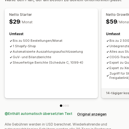
Finanztransaktionen
Forderungen
Steuerliche Abzüge
Mehrere Shops
Netto Starter
Netto Growt
Mehrere Währungen
Mehrere Kanäle
$29
$59
/ Monat
/ Mona
Automatisierte Datensynchronisierung
Umfasst
Umfasst
Übersicht über täglichen Umsatz
Bestelldetails
Bis zu 500 Bestellungen/Monat
Bis zu 2.50
Transaktionen
Auszahlungen
Bankabgleich
1 Shopify-Shop
Unbegrenzte
Import historischer Daten
Automatisierte Auszahlungsaufschlüsselung
Alles aus St
GuV- und Bilanzberichte
COGS-Track
Steuerfertige Berichte (Schedule C, 1099-K)
Export zu Q
Export zu Xe
Zugriff für 
Freigabelink
14-tägiger ko
Enthält automatisch übersetzten Text
Original anzeigen
Alle Gebühren werden in USD berechnet. Wiederkehrende und