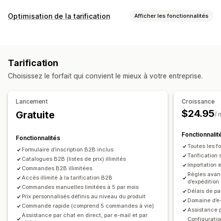
Options de tarification
Optimisation de la tarification
Afficher les fonctionnalités
Groupes de clients
Tarification personnalisée
Gestion de la tarification
Tarification échelonnée
Règles de tarification
Réductions en pourcentage
Réductions en fonction de la quantité
Verrouillage du prix
Tarification
Réductions fixes
Réductions en fonction de la quantité
Importation de tarification
Pré-commandes
Choisissez le forfait qui convient le mieux à votre entreprise.
Réductions échelonnées
Tarification personnalisée
Délais de paiement
Moyens de paiement
Correspondance des prix
Modifications en bloc
Balises
Formulaire d’inscription
Connexion pour prix en gros
Lancement
Croissance
Rétablir la tarification
Balisage client
$24.95
Gratuite
/ 
Suivi
Gestion des commandes
Suivi des prix
Alertes de prix
Historique des prix
Fonctionnalit
Traitement en bloc
Formulaire de commande
Fonctionnalités
Rapports
Tableaux de bord
Analyses de données
Toutes les fo
Commandes manuelles
Commandes provisoires
Formulaire d’inscription B2B inclus
Tarification
Catalogues B2B (listes de prix) illimités
Minimums de commande
Limites de commande
Importation 
Commandes B2B illimitées
Visibilité du produit
Options d’expédition
Règles avanc
Accès illimité à la tarification B2B
d’expédition
Statut de la commande
Synchronisation des stocks
Commandes manuelles limitées à 5 par mois
Délais de p
Prix personnalisés définis au niveau du produit
Statut des stocks
Importation et exportation
Domaine d’e
Commande rapide (comprend 5 commandes à vie)
Assistance p
Assistance par chat en direct, par e-mail et par
Configuratio