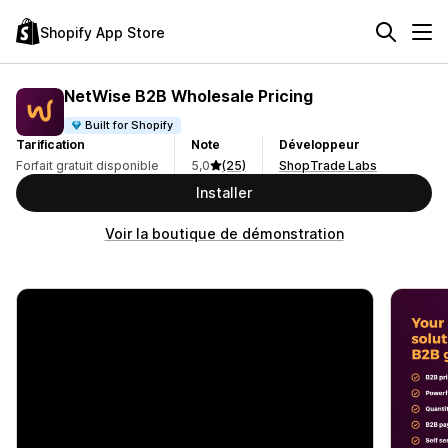
Shopify App Store
NetWise B2B Wholesale Pricing
Built for Shopify
Tarification
Note
Développeur
Forfait gratuit disponible
5,0
(25)
ShopTrade Labs
Installer
Voir la boutique de démonstration