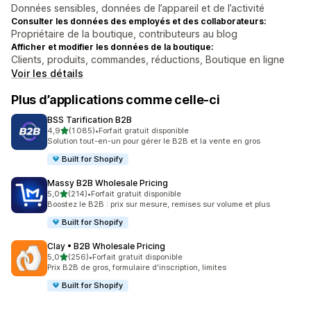
Données sensibles, données de l’appareil et de l’activité
Consulter les données des employés et des collaborateurs:
Propriétaire de la boutique, contributeurs au blog
Afficher et modifier les données de la boutique:
Clients, produits, commandes, réductions, Boutique en ligne
Voir les détails
Plus d’applications comme celle-ci
BSS Tarification B2B
étoile(s) sur 5
4,9
(1 085)
•
Forfait gratuit disponible
1085 avis au total
Solution tout-en-un pour gérer le B2B et la vente en gros
Built for Shopify
Massy B2B Wholesale Pricing
étoile(s) sur 5
5,0
(214)
•
Forfait gratuit disponible
214 avis au total
Boostez le B2B : prix sur mesure, remises sur volume et plus
Built for Shopify
Clay • B2B Wholesale Pricing
étoile(s) sur 5
5,0
(256)
•
Forfait gratuit disponible
256 avis au total
Prix B2B de gros, formulaire d'inscription, limites
Built for Shopify