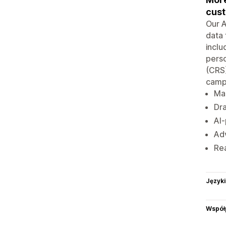
cus
Our A
data 
inclu
perso
(CRS)
camp
Ma
Dr
AI-
Ad
Rea
Języki
Współ