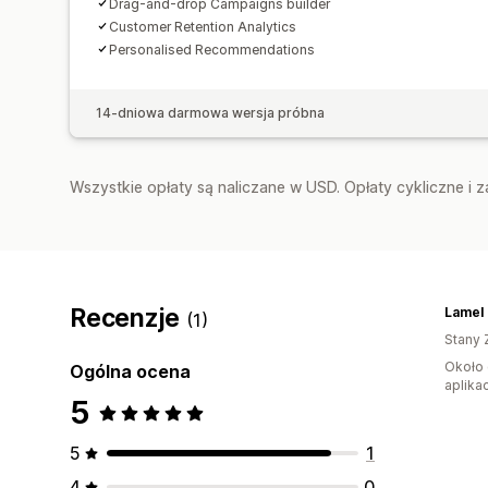
Drag-and-drop Campaigns builder
Customer Retention Analytics
Personalised Recommendations
14-dniowa darmowa wersja próbna
Wszystkie opłaty są naliczane w USD. Opłaty cykliczne i 
Recenzje
Lamel
(1)
Stany 
Około 
Ogólna ocena
aplikac
5
5
1
4
0