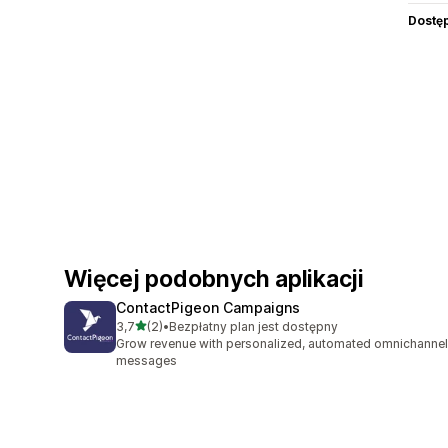
Dostę
Więcej podobnych aplikacji
ContactPigeon Campaigns
na 5 gwiazdek
3,7
(2)
•
Bezpłatny plan jest dostępny
Łączna liczba recenzji: 2
Grow revenue with personalized, automated omnichannel
messages