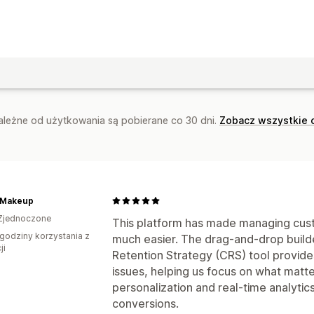
Kod niestandardowy
Czcionka niest
Import i eksport
Domeny e-mailowe
Listy zarejestrowanych adresów e-ma
Listy zarejestrowanych numerów do 
Wyzwalacze i reguły
Automatyzacje
Śledzenie
Raportowanie
Informacje
zależne od użytkowania są pobierane co 30 dni.
API i elementy webhook
Zobacz wszystkie 
 Makeup
Zjednoczone
This platform has made managing cus
godziny korzystania z
much easier. The drag-and-drop builde
ji
Retention Strategy (CRS) tool provides
issues, helping us focus on what matt
personalization and real-time analyt
conversions.