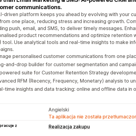
tomer communications.
I-driven platform keeps you ahead by evolving with your c
from one place, reducing stress and increasing growth. Co
ding push, email, and SMS, to deliver timely messages. En
nalised product recommendations and optimize retention w
 tool. Use analytical tools and real-time insights to make in
aigns.
nage personalised customer communications from one place
ag-and-drop builder for customer segmentation and campa
powered suite for Customer Retention Strategy developmen
vanced RFM (Recency, Frequency, Monetary) analysis to u
l-time insights and data tracking: online and offline data in
Angielski
Ta aplikacja nie została przetłumaczon
pracuje z
Realizacja zakupu