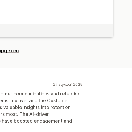
andardowa
Edycja zbiorcza
Gromadzenie zgód
il
wysyłania SMS-ów
Targetowanie
Segmentacja
 i wskazówki
Analizy
Testy A/B
opcje cen
27 styczeń 2025
tomer communications and retention
r is intuitive, and the Customer
 valuable insights into retention
ers most. The AI-driven
ics have boosted engagement and