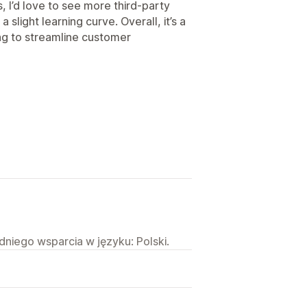
s, I’d love to see more third-party
slight learning curve. Overall, it’s a
ing to streamline customer
niego wsparcia w języku: Polski.