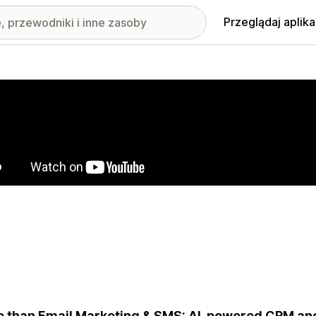
Przeglądaj aplika
nione obrazy w galerii
 than Email Marketing & SMS: AI-powered CRM and