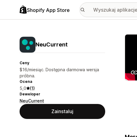
Shopify App Store
Wyróż
NeuCurrent
Ceny
$16/miesiąc. Dostępna darmowa wersja
próbna.
Ocena
5,0
(1)
Deweloper
NeuCurrent
Zainstaluj
More