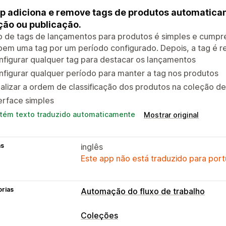
p adiciona e remove tags de produtos automatica
ção ou publicação.
p de tags de lançamentos para produtos é simples e cumpr
em uma tag por um período configurado. Depois, a tag é r
figurar qualquer tag para destacar os lançamentos
figurar qualquer período para manter a tag nos produtos
alizar a ordem de classificação dos produtos na coleção d
erface simples
tém texto traduzido automaticamente
Mostrar original
as
inglês
Este app não está traduzido para port
orias
Automação do fluxo de trabalho
Tarefas de automação
Coleções