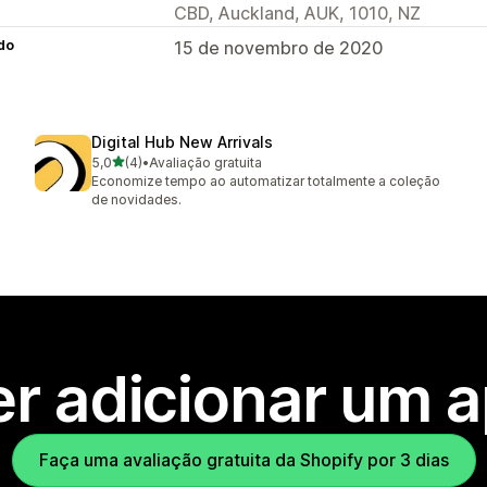
CBD, Auckland, AUK, 1010, NZ
do
15 de novembro de 2020
Digital Hub New Arrivals
de 5 estrelas
5,0
(4)
•
Avaliação gratuita
4 avaliações ao todo
Economize tempo ao automatizar totalmente a coleção
de novidades.
r adicionar um 
Faça uma avaliação gratuita da Shopify por 3 dias