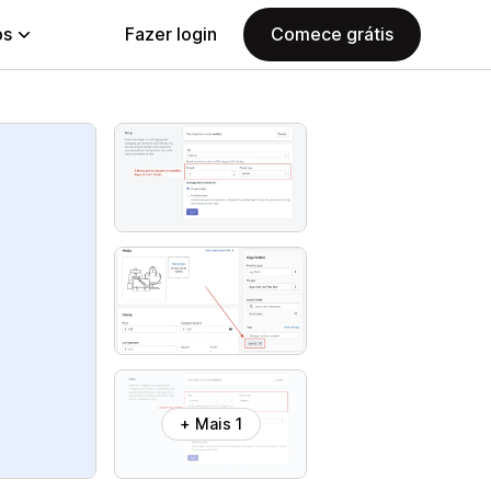
ps
Fazer login
Comece grátis
+ Mais 1