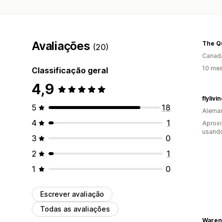
Avaliações
The Qu
(20)
Canad
10 mes
Classificação geral
4,9
flylivi
5
18
Alema
4
1
Aprox
usand
3
0
2
1
1
0
Escrever avaliação
Todas as avaliações
Waren