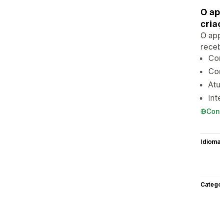
O ap
cria
O ap
receb
Con
Con
Atu
Int
Con
Idiom
Categ