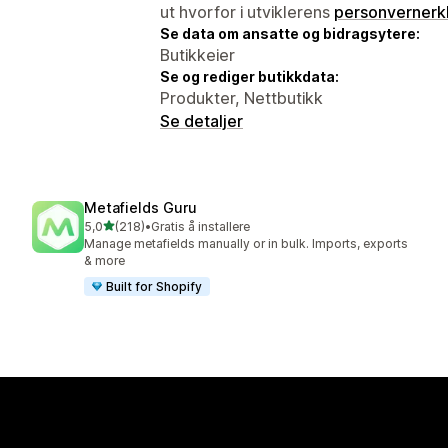
ut hvorfor i utviklerens
personvernerk
Se data om ansatte og bidragsytere:
Butikkeier
Se og rediger butikkdata:
Produkter, Nettbutikk
Se detaljer
Metafields Guru
av 5 stjerner
5,0
(218)
•
Gratis å installere
Totalt 218 omtaler
Manage metafields manually or in bulk. Imports, exports
& more
Built for Shopify