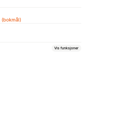
k (bokmål)
Vis funksjoner