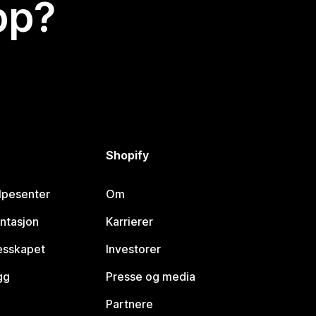
app?
Shopify
lpesenter
Om
ntasjon
Karrierer
lesskapet
Investorer
gg
Presse og media
Partnere