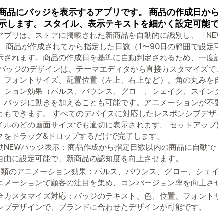
商品にバッジを表示するアプリです。 商品の作成日か
示します。 スタイル、表示テキストを細かく設定可能
アプリは、ストアに掲載された新商品を自動的に識別し、「NE
。 商品が作成されてから指定した日数（1〜90日の範囲で設
示されます。商品の作成日を基準に自動判定されるため、一度
 バッジのデザインは、テーマエディタから直接カスタマイズ
、フォントサイズ、配置位置（左上、右上など）、角の丸みを
ーション効果（パルス、バウンス、グロー、シェイク、スイン
、バッジに動きを加えることも可能です。アニメーションが不
ともできます。 すべてのデバイスに対応したレスポンシブデ
イルのどの画面サイズでも適切に表示されます。 セットアップは、
クをドラッグ&ドロップするだけで完了します。
動NEWバッジ表示：商品作成から指定日数以内の商品に自動で「
自由に設定可能で、新商品の認知度を向上させます。
種類のアニメーション効果：パルス、バウンス、グロー、シェ
ニメーションで顧客の注目を集め、コンバージョン率を向上さ
全カスタマイズ対応：バッジのテキスト、色、位置、フォント
シブデザインで、ブランドに合わせたデザインが可能です。