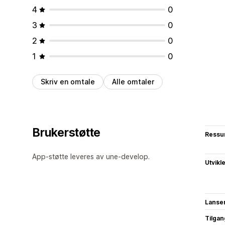
4
0
3
0
2
0
1
0
Skriv en omtale
Alle omtaler
Brukerstøtte
Ressu
App-støtte leveres av une-develop.
Utvikl
Lanse
Tilgang