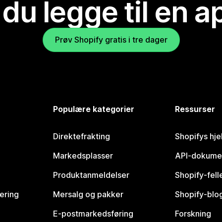
 du legge til en 
Prøv Shopify gratis i tre dager
Populære kategorier
Ressurser
Direktefrakting
Shopifys hje
Markedsplasser
API-dokume
Produktanmeldelser
Shopify-fel
vering
Mersalg og pakker
Shopify-blo
E-postmarkedsføring
Forskning