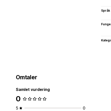
Språk
Funge
Katego
Omtaler
Samlet vurdering
0
5
0