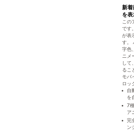
新着
を表
この
です
が表
す。
字色
ニメ
して
るこ
モバ
ロッ
自
を
7
ア
完
ン