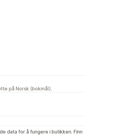
tøtte på Norsk (bokmål).
de data for å fungere i butikken. Finn