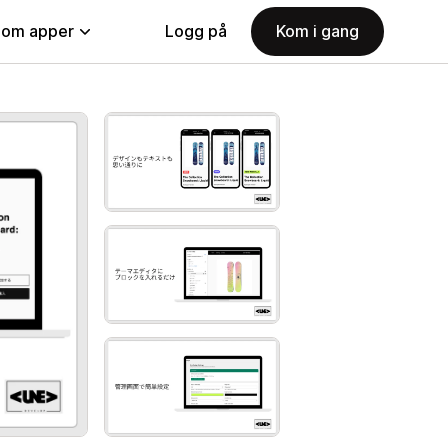
nom apper
Logg på
Kom i gang