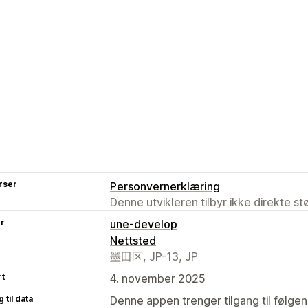
rser
Personvernerklæring
Denne utvikleren tilbyr ikke direkte s
er
une-develop
Nettsted
墨田区, JP-13, JP
rt
4. november 2025
 til data
Denne appen trenger tilgang til følgen