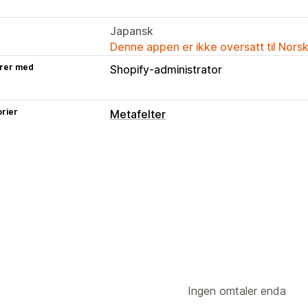
Japansk
Denne appen er ikke oversatt til Nors
rer med
Shopify-administrator
rier
Metafelter
Metafelttyper
Produkter
Tekst
Ingen omtaler enda