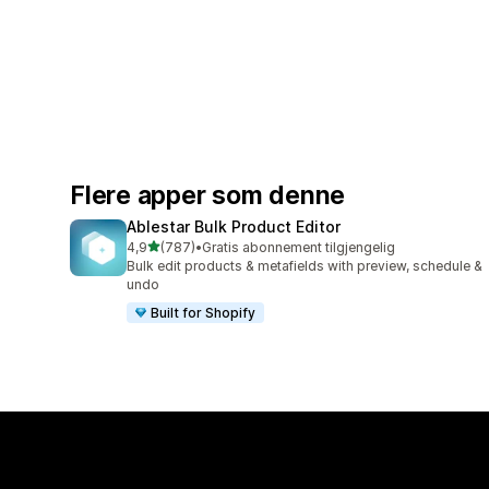
Flere apper som denne
Ablestar Bulk Product Editor
av 5 stjerner
4,9
(787)
•
Gratis abonnement tilgjengelig
Totalt 787 omtaler
Bulk edit products & metafields with preview, schedule &
undo
Built for Shopify