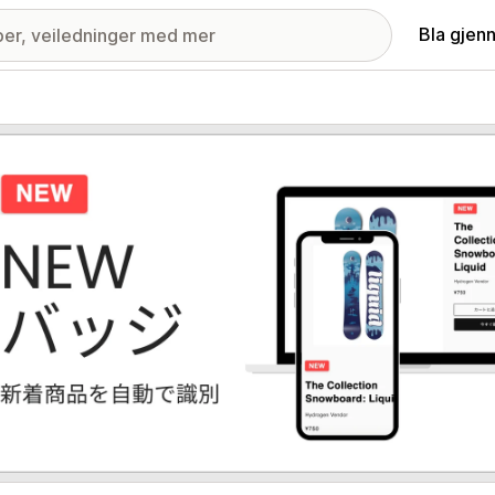
Bla gjen
ri med fremhevede bilder