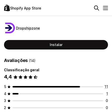
Shopify App Store
Dropshipzone
Instalar
Avaliações
(14)
Classificação geral
4,4
5
11
4
1
3
0
2
0