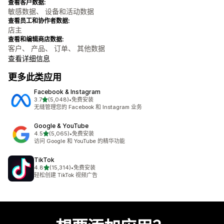
查看客户数据:
敏感数据、 设备和活动数据
查看员工和协作者数据:
店主
查看和编辑商店数据:
客户、 产品、 订单、 其他数据
查看详细信息
更多此类应用
Facebook & Instagram
星（满分 5 星）
3.7
(5,048)
•
免费安装
总共 5048 条评论
无缝管理您的 Facebook 和 Instagram 业务
Google & YouTube
星（满分 5 星）
4.5
(5,065)
•
免费安装
总共 5065 条评论
访问 Google 和 YouTube 的精华功能
TikTok
星（满分 5 星）
4.8
(15,314)
•
免费安装
总共 15314 条评论
轻松创建 TikTok 视频广告