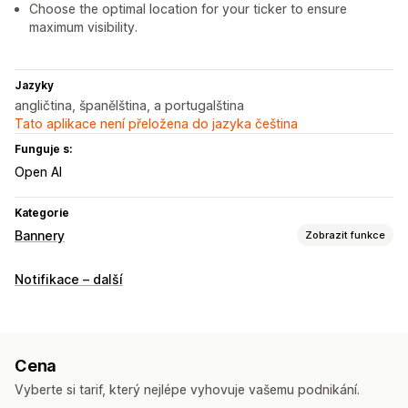
Choose the optimal location for your ticker to ensure
maximum visibility.
Jazyky
angličtina, španělština, a portugalština
Tato aplikace není přeložena do jazyka čeština
Funguje s:
Open AI
Kategorie
Bannery
Zobrazit funkce
Typ banneru
Notifikace – další
Oznamovací lišta
Doprava zdarma
Notifikace
Stránka produktu
Personalizovaná doporučení
Přizpůsobení
Cena
Pozice banneru
Animace
Připnuté zobrazení
Pozadí
Vyberte si tarif, který nejlépe vyhovuje vašemu podnikání.
Barva a písmo
Vlastní CSS