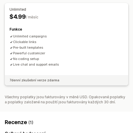
Responzivní design pro mobilní zařízení
Cílení kampaně
Unlimited
Cílení na chování
$4.99
/ měsíc
Analytika a vykazování
Funkce
Analytika v reálném čase
Výkazy návštěvnosti
Unlimited campaigns
Clickable links
Pre-built templates
Powerful customizer
No coding setup
Live chat and support emails
7denní zkušební verze zdarma
Všechny poplatky jsou fakturovány v měně USD. Opakované poplatky
a poplatky založené na použití jsou fakturovány každých 30 dní.
Recenze
(1)