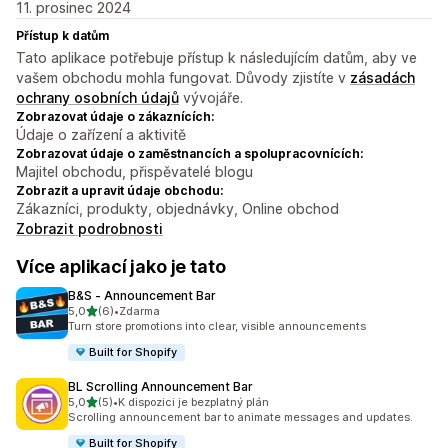
11. prosinec 2024
Přístup k datům
Tato aplikace potřebuje přístup k následujícím datům, aby ve
vašem obchodu mohla fungovat. Důvody zjistíte v
zásadách
ochrany osobních údajů
vývojáře.
Zobrazovat údaje o zákaznících:
Údaje o zařízení a aktivitě
Zobrazovat údaje o zaměstnancích a spolupracovnících:
Majitel obchodu, přispěvatelé blogu
Zobrazit a upravit údaje obchodu:
Zákazníci, produkty, objednávky, Online obchod
Zobrazit podrobnosti
Více aplikací jako je tato
B&S ‑ Announcement Bar
z 5 hvězd
5,0
(6)
•
Zdarma
Celkový počet recenzí: 6
Turn store promotions into clear, visible announcements
Built for Shopify
BL Scrolling Announcement Bar
z 5 hvězd
5,0
(5)
•
K dispozici je bezplatný plán
Celkový počet recenzí: 5
Scrolling announcement bar to animate messages and updates.
Built for Shopify