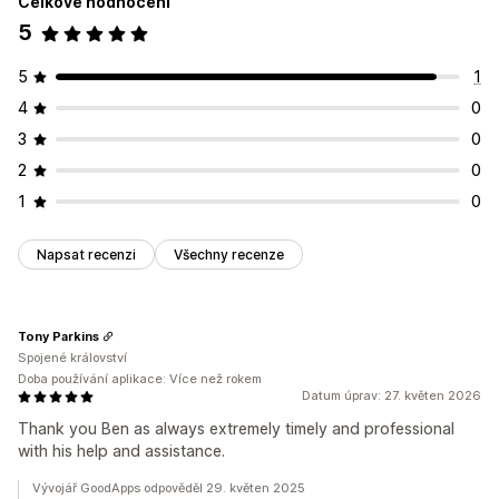
Celkové hodnocení
5
5
1
4
0
3
0
2
0
1
0
Napsat recenzi
Všechny recenze
Tony Parkins
Spojené království
Doba používání aplikace: Více než rokem
Datum úprav: 27. květen 2026
Thank you Ben as always extremely timely and professional
with his help and assistance.
Vývojář GoodApps odpověděl 29. květen 2025