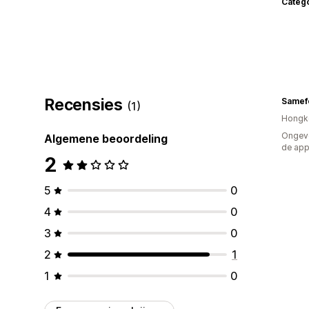
Categ
Recensies
Samef
(1)
Hongk
Ongeve
Algemene beoordeling
de ap
2
5
0
4
0
3
0
2
1
1
0