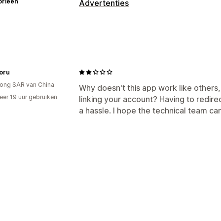
orieën
Advertenties
Targeting
Platform
Campagne beheren
oru
Pixelbeheer
ong SAR van China
Why doesn't this app work like others,
Prestatie-analytics
er 19 uur gebruiken
linking your account? Having to redirec
p
ROI-analyse
Doorklikpercentages
C
a hassle. I hope the technical team 
Kosten per acquisitie