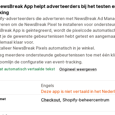
ewsBreak App helpt adverteerders bij het testen 
king
ify-adverteerders die adverteren met NewsBreak Ad Man
reren om de NewsBreak Pixel te installeren voor onderste
Break App is geïntegreerd, wordt de pixelcode automatisc
t je de gewenste gebeurtenissen hebt getest en aangemaa
lemaal klaar voor.
talleer NewsBreak Pixels automatisch in je winkel.
eg meerdere ondersteunde gebeurtenissen toe met één kli
oomlijn de configuratie van event-tracking.
at automatisch vertaalde tekst
Origineel weergeven
Engels
Deze app is niet vertaald in het Neder
 met
Checkout
Shopify-beheercentrum