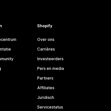
n
Shopify
pcentrum
Over ons
ntatie
Carrières
mmunity
Investeerders
g
Pers en media
Partners
Affiliates
Juridisch
Servicestatus