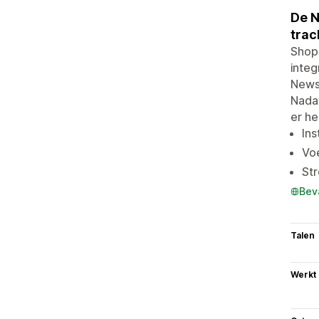
De N
trac
Shop
integ
News
Nada
er he
Ins
Vo
Str
Bev
Talen
Werkt