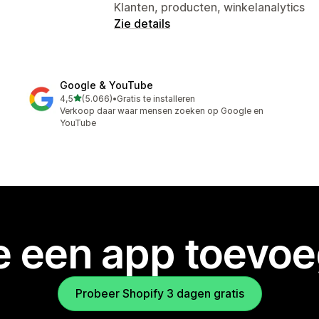
Klanten, producten, winkelanalytics
Zie details
Google & YouTube
van 5 sterren
4,5
(5.066)
•
Gratis te installeren
5066 recensies in totaal
Verkoop daar waar mensen zoeken op Google en
YouTube
je een app toevo
Probeer Shopify 3 dagen gratis