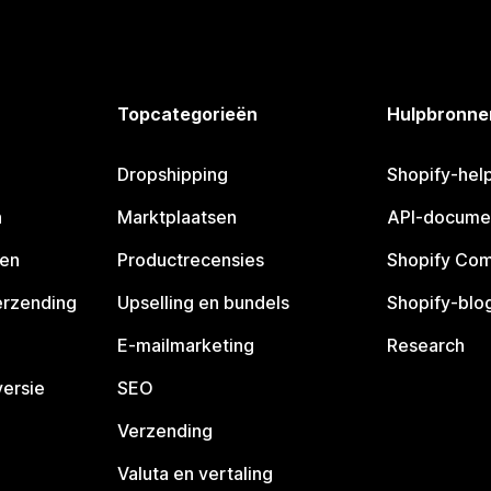
Topcategorieën
Hulpbronne
Dropshipping
Shopify-hel
n
Marktplaatsen
API-docume
pen
Productrecensies
Shopify Co
erzending
Upselling en bundels
Shopify-blo
E-mailmarketing
Research
ersie
SEO
Verzending
Valuta en vertaling