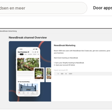
Door apps
ij met uitgelichte afbeeldingen