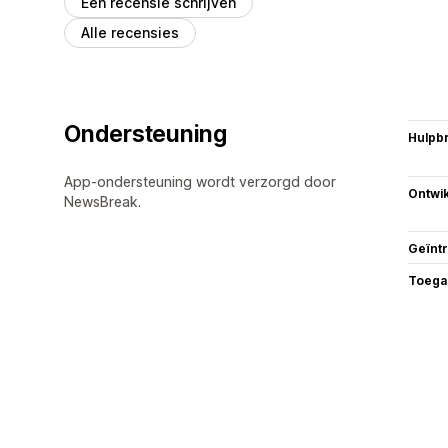
Een recensie schrijven
Alle recensies
Ondersteuning
Hulpb
App-ondersteuning wordt verzorgd door
Ontwik
NewsBreak.
Geïnt
Toega