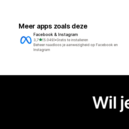
Meer apps zoals deze
Facebook & Instagram
van 5 sterren
3,7
(5.049)
•
Gratis te installeren
5049 recensies in totaal
Beheer naadloos je aanwezigheid op Facebook en
Instagram
Wil 