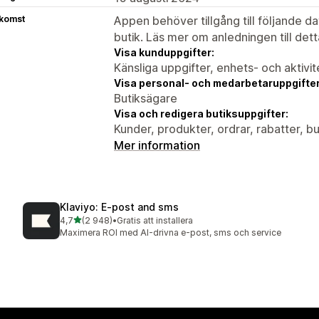
tkomst
Appen behöver tillgång till följande d
butik. Läs mer om anledningen till det
Visa kunduppgifter:
Känsliga uppgifter, enhets- och aktivi
Visa personal- och medarbetaruppgifter
Butiksägare
Visa och redigera butiksuppgifter:
Kunder, produkter, ordrar, rabatter, 
Mer information
Klaviyo: E‑post and sms
av 5 stjärnor
4,7
(2 948)
•
Gratis att installera
2948 recensioner totalt
Maximera ROI med AI-drivna e-post, sms och service