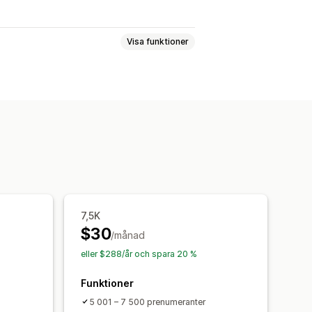
Visa funktioner
-fönster
Formulär
Uppföljningsmejl
omäner
Utlösare och regler
entering
Taggning
Spårning
7,5K
$30
/månad
eller $288/år och spara 20 %
Funktioner
5 001 – 7 500 prenumeranter