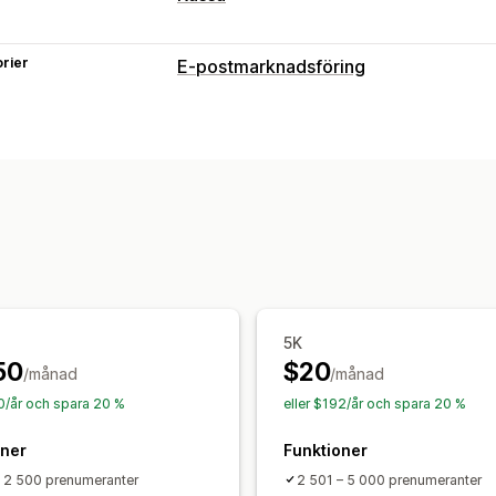
rier
E-postmarknadsföring
Kampanjtyper
E-postkampanjer
Nyhetsbrev
Popup
Övergivna varukorgar
Välkomstmejl
Anpassade kampanjer
Kampanjhantering
Redigeringsverktyg
Mallar
E-postd
Automatiseringar
Målinriktning
Segm
A/B-testning
5K
50
$20
/månad
/månad
20/år och spara 20 %
eller $192/år och spara 20 %
oner
Funktioner
– 2 500 prenumeranter
2 501 – 5 000 prenumeranter