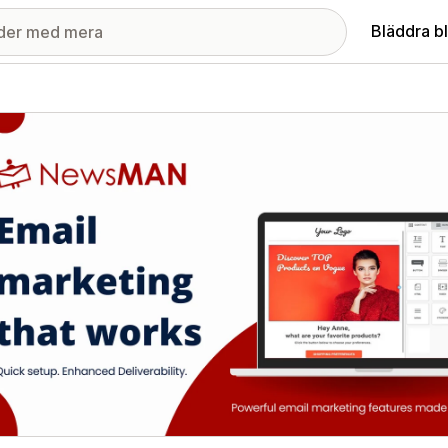
Bläddra b
ri med utvalda bilder