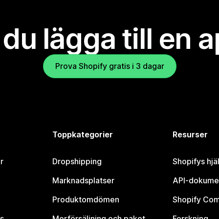
l du lägga till en 
Prova Shopify gratis i 3 dagar
Toppkategorier
Resurser
r
Dropshipping
Shopifys hjä
Marknadsplatser
API-dokume
Produktomdömen
Shopify Co
s
Merförsäljning och paket
Forskning