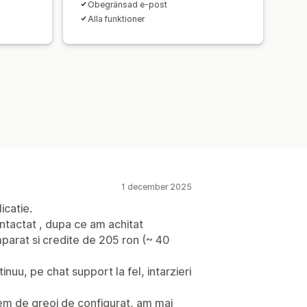
Obegränsad e-post
Alla funktioner
1 december 2025
icatie.
tactat , dupa ce am achitat
parat si credite de 205 ron (~ 40
nuu, pe chat support la fel, intarzieri
em de greoi de configurat, am mai