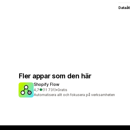
Dataå
Fler appar som den här
Shopify Flow
av 5 stjärnor
4,7
(11 731)
•
Gratis
11731 recensioner totalt
Automatisera allt och fokusera på verksamheten