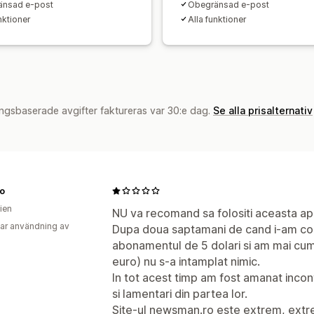
änsad e-post
Obegränsad e-post
nktioner
Alla funktioner
ngsbaserade avgifter faktureras var 30:e dag.
Se alla prisalternativ
ro
ien
NU va recomand sa folositi aceasta apl
ar användning av
Dupa doua saptamani de cand i-am con
abonamentul de 5 dolari si am mai cum
euro) nu s-a intamplat nimic.
In tot acest timp am fost amanat inconti
si lamentari din partea lor.
Site-ul newsman.ro este extrem, extr