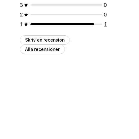
3
0
2
0
1
1
Skriv en recension
Alla recensioner