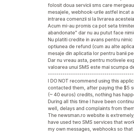
folosit doua servicii sms care mergeau
mesajele, webhook-urile astfel incat apl
intrarea comenzii si la livrarea acesteia
Acum mi-au promis ca pot seta trimite
abandonate" dar nu au putut face nimi
Nu platiti credite in avans pentru nimic
optiunea de refund (cum au alte aplicat
mesaje din aplicatia lor pentru banii pe
Dar nu vreau asta, pentru motivele expl
valoarea unui SMS este mai scumpa de
-----------------------------------------
I DO NOT recommend using this applica
contacted them, after paying the $5 s
(~ 40 euros) credits, nothing has hap
During all this time I have been contin
well, delays and complaints from them
The newsman.ro website is extremely, e
have used two SMS services that worke
my own messages, webhooks so that t