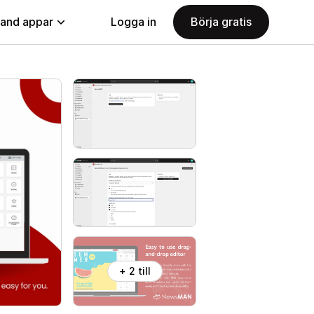
land appar
Logga in
Börja gratis
+ 2 till