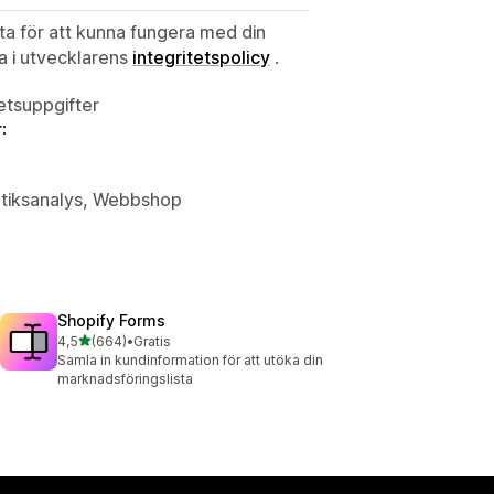
ata för att kunna fungera med din
ta i utvecklarens
integritetspolicy
.
tetsuppgifter
:
butiksanalys, Webbshop
Shopify Forms
av 5 stjärnor
4,5
(664)
•
Gratis
664 recensioner totalt
Samla in kundinformation för att utöka din
marknadsföringslista