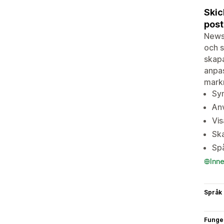
Skic
post
News
och s
skapa
anpas
markn
Syn
Anv
Vis
Ska
Spå
Inn
Språk
Funge