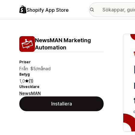
Shopify App Store
Galle
NewsMAN Marketing
Automation
Priser
Från $5/månad
Betyg
1,0
(1)
Utvecklare
NewsMAN
Installera