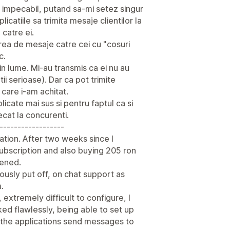
 impecabil, putand sa-mi setez singur
icatiile sa trimita mesaje clientilor la
 catre ei.
rea de mesaje catre cei cu "cosuri
c.
 in lume. Mi-au transmis ca ei nu au
ii serioase). Dar ca pot trimite
 care i-am achitat.
icate mai sus si pentru faptul ca si
cat la concurenti.
------------------
tion. After two weeks since I
ubscription and also buying 205 ron
pened.
uously put off, on chat support as
.
xtremely difficult to configure, I
d flawlessly, being able to set up
he applications send messages to