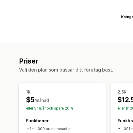
Katego
Priser
Välj den plan som passar ditt företag bäst.
1K
2,5K
$5
$12.
/månad
eller $48/år och spara 20 %
eller $1
Funktioner
Funkti
1 – 1 000 prenumeranter
1 001 