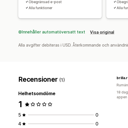
Obegränsad e-post
Obegr
Alla funktioner
Alla fu
Innehåller automatöversatt text
Visa original
Alla avgifter debiteras i USD. Återkommande och användni
Recensioner
brilla.
(1)
Rumän
18 dag
Helhetsomdöme
appen
1
5
0
4
0