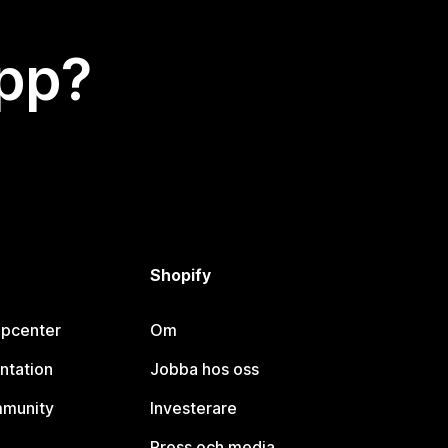
app?
Shopify
lpcenter
Om
ntation
Jobba hos oss
mmunity
Investerare
Press och media