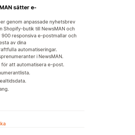
sMAN sätter e-
nder genom anpassade nyhetsbrev
in Shopify-butik till NewsMAN och
r 900 responsiva e-postmallar och
esta av dina
ftfulla automatiseringar.
evsprenumeranter i NewsMAN.
för att automatisera e-post.
umerantlista.
ealtidsdata.
ang.
ska