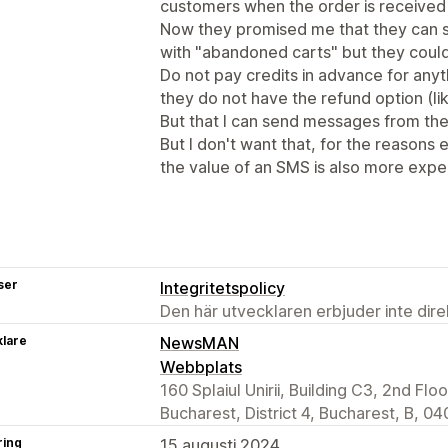
customers when the order is received 
Now they promised me that they can 
with "abandoned carts" but they could
Do not pay credits in advance for anyt
they do not have the refund option (li
But that I can send messages from thei
But I don't want that, for the reasons 
the value of an SMS is also more expe
ser
Integritetspolicy
Den här utvecklaren erbjuder inte dir
klare
NewsMAN
Webbplats
160 Splaiul Unirii, Building C3, 2nd F
Bucharest, District 4, Bucharest, B, 0
ring
15 augusti 2024