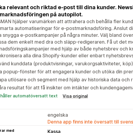
ka relevant och riktad e-post till dina kunder. New
marknadsföringen på autopilot.
MAN hjälper varumärken att attrahera och behålla fler ku
marta automatiseringar för e-postmarknadsföring. Anslut d
 snygga e-postkampanjer på några minuter. Välj bland öve
sa dem enkelt med dra och släpp-redigeraren. Få ut det m
adsföringskampanjer med hjälp av både nyhetsbrev och kra
kronisera alla dina Shopify-kunder eller enbart nyhetsbr
änd kunddata (produktvisningar, varukorgsaktiviteter, köp) 
a popup-fönster för att engagera kunder och utöka din pren
pa utlösare och segment med hjälp av historiska data och r
ra resultat för att få insikter om intäkter och kundengagem
ehåller automatöversatt text
Visa original
engelska
Denna app finns inte översatt till sven
rar med
Kassa