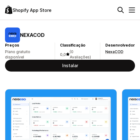
Shopify App Store
NEXACOD
Preços
Classificação
Desenvolvedor
Plano gratuito
(0
NexaCOD
0,0
disponível
Avaliações)
Instalar