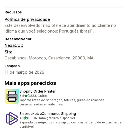
Recursos
Política de privacidade
Este desenvolvedor não oferece atendimento ao cliente no
idioma que você selecionou: Português (brasil).
Desenvolvedor
NexaCOD
Site
Casablanca, Morocco, Casablanca, 20000, MA
Lançado
11 de março de 2026
Mais apps parecidos
Shopify Order Printer
de 5 estrelas
3,5
(355)
•
Grátis
355 avaliações ao todo
Imprima listas de separação, faturas, guias de remessa
personalizadas e muito mais
Shiprocket: eCommerce Shipping
de 5 estrelas
4,1
(630)
•
Plano gratuito disponível
630 avaliações ao todo
Expanda os negócios mais rápido com um parceiro de e-commerce
confiável