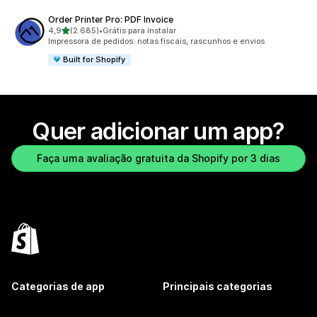
Order Printer Pro: PDF Invoice
de 5 estrelas
4,9
(2.685)
•
Grátis para instalar
2685 avaliações ao todo
Impressora de pedidos: notas fiscais, rascunhos e envios
Built for Shopify
Quer adicionar um app?
Faça uma avaliação gratuita da Shopify por 3 dias
Categorias de app
Principais categorias