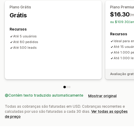
Plano Grátis
Plano Premi
$16.30
Grátis
/
ou $109.30/an
Recursos
Recursos
Até 5 usuários
Ideal para 
Até 80 pedidos
Até 15 usuár
Até 500 leads
Até 1.000 p
Até 1.000 l
Avaliação grat
Contém texto traduzido automaticamente
Mostrar original
Todas as cobranças são faturadas em USD. Cobranças recorrentes e
calculadas por uso são faturadas a cada 30 dias.
Ver todas as opções
de preço