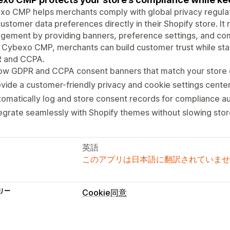
xo CMP helps merchants comply with global privacy regula
ustomer data preferences directly in their Shopify store. I
ement by providing banners, preference settings, and comp
 Cybexo CMP, merchants can build customer trust while stayi
 and CCPA.
ow GDPR and CCPA consent banners that match your store 
vide a customer-friendly privacy and cookie settings center
omatically log and store consent records for compliance au
egrate seamlessly with Shopify themes without slowing stor
英語
このアプリは日本語に翻訳されていませ
リー
Cookie同意
表示オプション