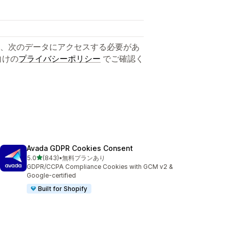
、次のデータにアクセスする必要があ
向けの
プライバシーポリシー
でご確認く
Avada GDPR Cookies Consent
5つ星中
5.0
(843)
•
無料プランあり
合計レビュー数：843件
GDPR/CCPA Compliance Cookies with GCM v2 &
Google-certified
Built for Shopify