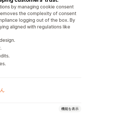
tions by managing cookie consent
t removes the complexity of consent
liance logging out of the box. By
ng aligned with regulations like
design.
.
dits.
es.
ん
機能を表示