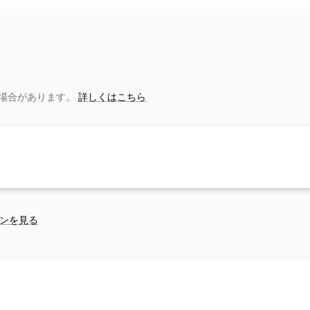
優先設定セレクター
バナーデザイン
プライバシーのコンプライアンス
アクセシビリティのコンプライアンス
Cookieスキャナー
データ管理
ポリシ
規則
がある場合があります。
詳しくはこちら
CCPA
eプライバシー
GDPR
ンを見る