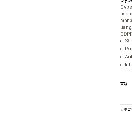
Cybe
and c
manag
using
GDPR
Sh
Pro
Aut
Int
言語
カテゴ