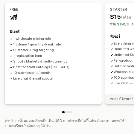
การกำหนดราคาค้าส่ง
ส่วนลดในตะกร้าสินค้า
เช็คเอาท์ส่วนลด
การจัดการคำสั่งซื้อ
FREE
STARTER
ส่วนลดเพิ่มยอดขาย
การกำหนดราคาแบบไดนามิก
แบบฟอร์มสั่งซื้อ
การสั่งซื้อด้วยตนเอง
คำสั่งซื้อที่ยังไม่ชำระเงิน
$15
ฟรี
/ เดือน
ส่วนลดที่กำหนดเอง
การสั่งซื้อขั้นต่ำ
ข้อจำกัดคำสั่งซื้อ
สถานะคำสั่งซื้อ
หรือ $150/ปี แ
การจัดการส่วนลด
ฟีเจอร์
ฟีเจอร์
แคมเปญ
การทำงานอัตโนมัติ
การกำหนดเป้าหมาย
1 wholesale pricing rule
Everything in
1 volume / quantity-break rule
Unlimited wh
Customer & tag targeting
Unlimited S
1 registration form
Per-product 
Shopify Markets & multi-currency
Date-schedu
Best for small catalogs (~50 SKUs)
Wholesale ×
10 submissions / month
100 submiss
Live chat & email support
Live chat — p
ทดลองใช้งานฟรี 
ค่าบริการทั้งหมดจะเรียกเก็บเป็น USD ค่าบริการที่เกิดขึ้นประจำและตามการใช้
งานจะเรียกเก็บเงินทุกๆ 30 วัน