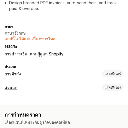
Design branded PDF invoices, auto-send them, and track
paid & overdue.
ภาษา
ภาษาอังกฤษ
แอปนี้ไม่ได้แปลเป็นภาษาไทย
ใช้ได้กับ
การชำระเงิน
ส่วนผู้ดูแล Shopify
ประเภท
การค้าส่ง
แสดงฟีเจอร์
ตัวเลือกการกำหนดราคา
ส่วนลด
แสดงฟีเจอร์
กลุ่มลูกค้า
การกำหนดราคาแบบกำหนดเอง
รหัสส่วนลด
ประเภทส่วนลด
การกำหนดราคาตามปริมาณการสั่งซื้อ
ส่วนลดตามปริมาณ
รหัสส่วนลด
คูปอง
การกำหนดราคาแบบคงที่
การล็อกราคา
การยกเว้นภาษี
เงื่อนไขสุทธิ
วิธีการชำระเงิน
การกำหนดราคา
การกำหนดราคาตามปริมาณการสั่งซื้อ
ส่วนลดตามปริมาณ
หลายสกุลเงิน
แบบฟอร์มสมัครใช้งาน
การเข้าสู่ระบบการค้าส่ง
เลือกแผนที่เหมาะกับธุรกิจของคุณที่สุด
ตัวแบ่งปริมาณ
ส่วนลดแบบคงที่
เปอร์เซ็นต์ส่วนลด
การติดแท็กลูกค้า