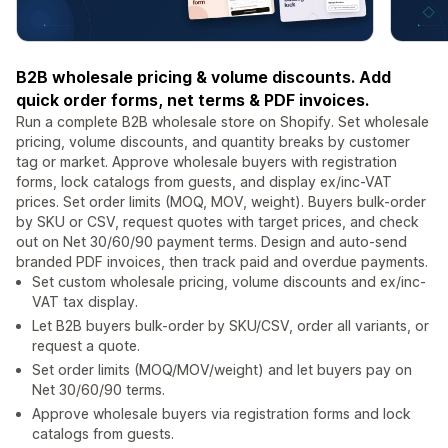
B2B wholesale pricing & volume discounts. Add
quick order forms, net terms & PDF invoices.
Run a complete B2B wholesale store on Shopify. Set wholesale
pricing, volume discounts, and quantity breaks by customer
tag or market. Approve wholesale buyers with registration
forms, lock catalogs from guests, and display ex/inc-VAT
prices. Set order limits (MOQ, MOV, weight). Buyers bulk-order
by SKU or CSV, request quotes with target prices, and check
out on Net 30/60/90 payment terms. Design and auto-send
branded PDF invoices, then track paid and overdue payments.
Set custom wholesale pricing, volume discounts and ex/inc-
VAT tax display.
Let B2B buyers bulk-order by SKU/CSV, order all variants, or
request a quote.
Set order limits (MOQ/MOV/weight) and let buyers pay on
Net 30/60/90 terms.
Approve wholesale buyers via registration forms and lock
catalogs from guests.