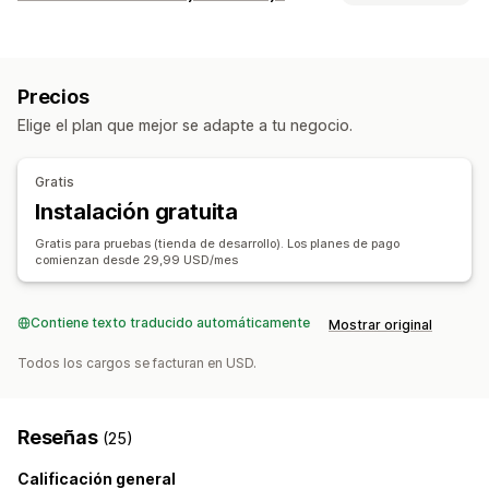
Códigos de descuento
Precios fijos
Tareas de automatización
Descuentos por volumen
Descuentos porcentuales
Etiquetas de pedidos
Estado del pago
Envío gratis
Tarifas de envío
Descuentos en el carrito
Precios
Etiquetas de productos
Gestión de descuentos
Elige el plan que mejor se adapte a tu negocio.
Personalización
Herramienta de edición
API
Lógica condicional
Activadores personalizados
Gratis
Plantillas
Tareas programadas
Instalación gratuita
Flujos de trabajo personalizados
Gratis para pruebas (tienda de desarrollo). Los planes de pago
comienzan desde 29,99 USD/mes
Contiene texto traducido automáticamente
Mostrar original
Todos los cargos se facturan en USD.
Reseñas
(25)
Calificación general