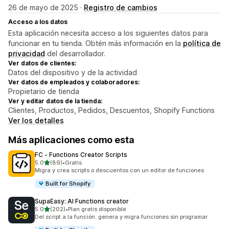
26 de mayo de 2025 ·
Registro de cambios
Acceso a los datos
Esta aplicación necesita acceso a los siguientes datos para
funcionar en tu tienda. Obtén más información en la
política de
privacidad
del desarrollador.
Ver datos de clientes:
Datos del dispositivo y de la actividad
Ver datos de empleados y colaboradores:
Propietario de tienda
Ver y editar datos de la tienda:
Clientes, Productos, Pedidos, Descuentos, Shopify Functions
Ver los detalles
Más aplicaciones como esta
FC ‑ Functions Creator Scripts
de 5 estrellas
5.0
(89)
•
Gratis
89 reseñas en total
Migra y crea scripts o descuentos con un editor de funciones
Built for Shopify
SupaEasy: AI Functions creator
de 5 estrellas
5.0
(202)
•
Plan gratis disponible
202 reseñas en total
Del script a la función: genera y migra funciones sin programar