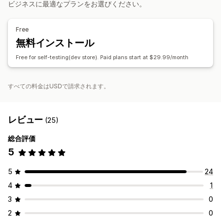
ビジネスに最適なプランをお選びください。
API
条件付きロジック
カスタムトリガー
テンプレート
編集ツール
スケジュール式タスク
カスタムワークフロー
Free
無料インストール
Free for self-testing(dev store). Paid plans start at $29.99/month
すべての料金はUSDで請求されます。
レビュー
(25)
総合評価
5
5
24
4
1
3
0
2
0