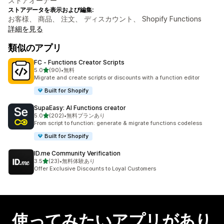
ストアオーナー
ストアデータを表示および編集:
お客様、 商品、 注文、 ディスカウント、 Shopify Functions
詳細を見る
類似のアプリ
FC ‑ Functions Creator Scripts
5つ星中
5.0
(90)
•
無料
合計レビュー数：90件
Migrate and create scripts or discounts with a function editor
Built for Shopify
SupaEasy: AI Functions creator
5つ星中
5.0
(202)
•
無料プランあり
合計レビュー数：202件
From script to function: generate & migrate functions codeless
Built for Shopify
ID.me Community Verification
5つ星中
3.5
(23)
•
無料体験あり
合計レビュー数：23件
Offer Exclusive Discounts to Loyal Customers
使ってみたいアプリがあり