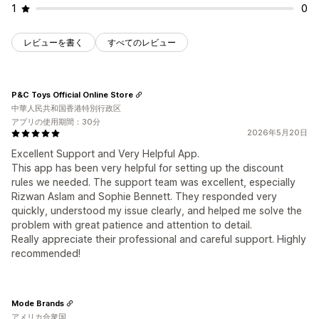
1
0
レビューを書く
すべてのレビュー
P&C Toys Official Online Store
中華人民共和国香港特別行政区
アプリの使用期間：30分
2026年5月20日
Excellent Support and Very Helpful App.
This app has been very helpful for setting up the discount
rules we needed. The support team was excellent, especially
Rizwan Aslam and Sophie Bennett. They responded very
quickly, understood my issue clearly, and helped me solve the
problem with great patience and attention to detail.
Really appreciate their professional and careful support. Highly
recommended!
Mode Brands
アメリカ合衆国