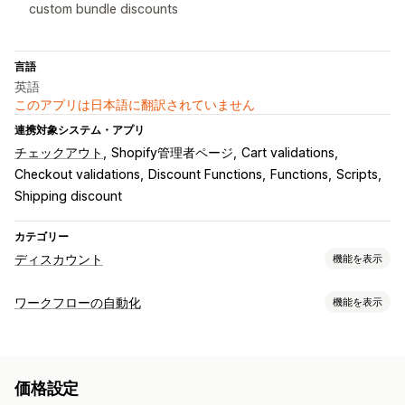
custom bundle discounts
言語
英語
このアプリは日本語に翻訳されていません
連携対象システム・アプリ
チェックアウト
Shopify管理者ページ
Cart validations
Checkout validations
Discount Functions
Functions
Scripts
Shipping discount
カテゴリー
ディスカウント
機能を表示
ディスカウントの種類
ワークフローの自動化
機能を表示
クーポンコード
固定価格設定
ボリュームディスカウント
オートメーションタスク
割引率によるディスカウント
無料配送
配送料
注文タグ
決済ステータス
商品タグ
カートディスカウント
価格設定
カスタマイズ
ディスカウント管理